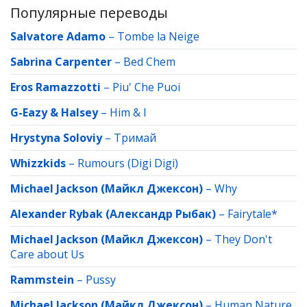
Популярные переводы
Salvatore Adamo
–
Tombe la Neige
Sabrina Carpenter
–
Bed Chem
Eros Ramazzotti
–
Piu' Che Puoi
G-Eazy & Halsey
–
Him & I
Hrystyna Soloviy
–
Тримай
Whizzkids
–
Rumours (Digi Digi)
Michael Jackson (Майкл Джексон)
–
Why
Alexander Rybak (Александр Рыбак)
–
Fairytale*
Michael Jackson (Майкл Джексон)
–
They Don't
Care about Us
Rammstein
–
Pussy
Michael Jackson (Майкл Джексон)
–
Human Nature