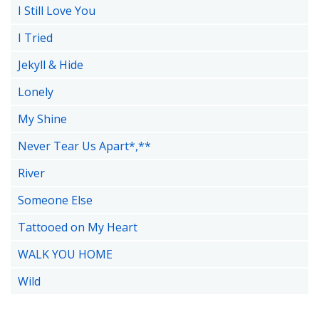
I Still Love You
I Tried
Jekyll & Hide
Lonely
My Shine
Never Tear Us Apart*,**
River
Someone Else
Tattooed on My Heart
WALK YOU HOME
Wild