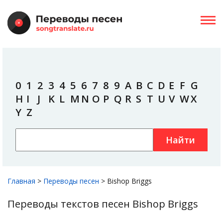
0
1
2
3
4
5
6
7
8
9
A
B
C
D
E
F
G
H
I
J
K
L
M
N
O
P
Q
R
S
T
U
V
W
X
Y
Z
Найти
Главная
>
Переводы песен
>
Bishop Briggs
Переводы текстов песен Bishop Briggs