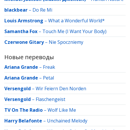
blackbear
–
Do Re Mi
Louis Armstrong
–
What a Wonderful World*
Samantha Fox
–
Touch Me (I Want Your Body)
Czerwone Gitary
–
Nie Spoczniemy
Новые переводы
Ariana Grande
–
Freak
Ariana Grande
–
Petal
Versengold
–
Wir Feiern Den Norden
Versengold
–
Flaschengeist
TV On The Radio
–
Wolf Like Me
Harry Belafonte
–
Unchained Melody