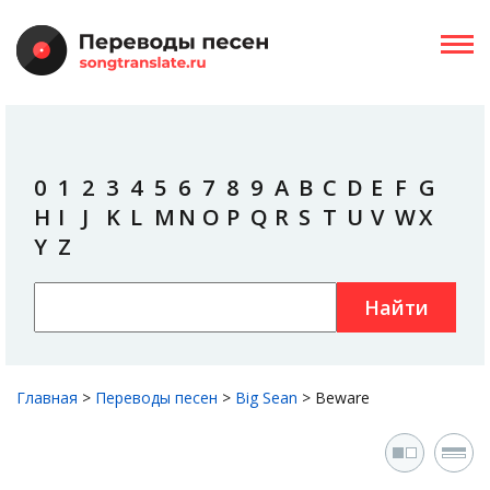
0
1
2
3
4
5
6
7
8
9
A
B
C
D
E
F
G
H
I
J
K
L
M
N
O
P
Q
R
S
T
U
V
W
X
Y
Z
Найти
Главная
>
Переводы песен
>
Big Sean
>
Beware