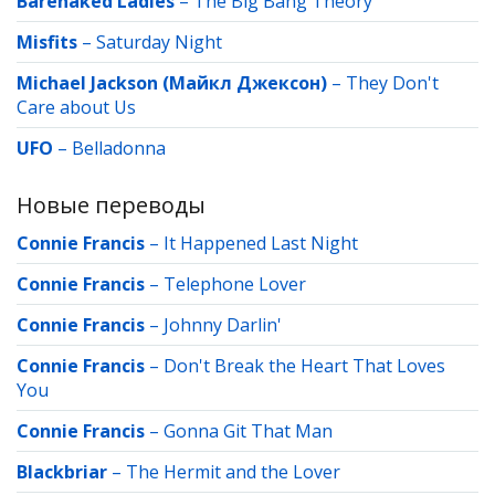
Barenaked Ladies
–
The Big Bang Theory
Misfits
–
Saturday Night
Michael Jackson (Майкл Джексон)
–
They Don't
Care about Us
UFO
–
Belladonna
Новые переводы
Connie Francis
–
It Happened Last Night
Connie Francis
–
Telephone Lover
Connie Francis
–
Johnny Darlin'
Connie Francis
–
Don't Break the Heart That Loves
You
Connie Francis
–
Gonna Git That Man
Blackbriar
–
The Hermit and the Lover