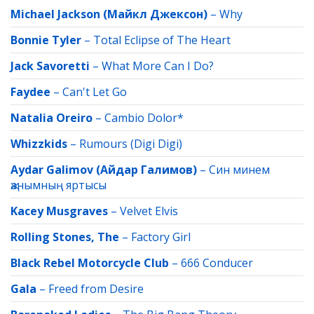
Michael Jackson (Майкл Джексон)
–
Why
Bonnie Tyler
–
Total Eclipse of The Heart
Jack Savoretti
–
What More Can I Do?
Faydee
–
Can't Let Go
Natalia Oreiro
–
Cambio Dolor*
Whizzkids
–
Rumours (Digi Digi)
Aydar Galimov (Айдар Галимов)
–
Син минем
җанымның яртысы
Kacey Musgraves
–
Velvet Elvis
Rolling Stones, The
–
Factory Girl
Black Rebel Motorcycle Club
–
666 Conducer
Gala
–
Freed from Desire