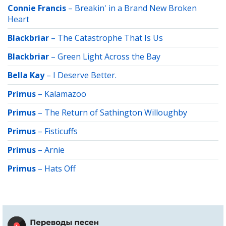
Connie Francis
–
Breakin' in a Brand New Broken
Heart
Blackbriar
–
The Catastrophe That Is Us
Blackbriar
–
Green Light Across the Bay
Bella Kay
–
I Deserve Better.
Primus
–
Kalamazoo
Primus
–
The Return of Sathington Willoughby
Primus
–
Fisticuffs
Primus
–
Arnie
Primus
–
Hats Off