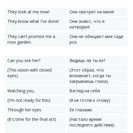
They look at me now!
Они смотрят на меня!
They know what I've done!
Они знают, что я
натворил!
They can't promise me a
Они не обещают мне сада
rose garden.
роз.
Can you see her?
Видишь ли ты её?
(This vision with closed
(Этот образ, что
eyes).
возникает, когда ты
закрываешь глаза).
Watching you,
Взгляд на себя
(I'm not ready for this)
(Я не готов к этому)
Through her eyes
Её глазами.
(It's time for the final act)
(Настало время
последнего действия)