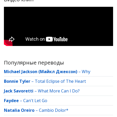
Популярные переводы
Michael Jackson (Майкл Джексон)
–
Why
Bonnie Tyler
–
Total Eclipse of The Heart
Jack Savoretti
–
What More Can I Do?
Faydee
–
Can't Let Go
Natalia Oreiro
–
Cambio Dolor*