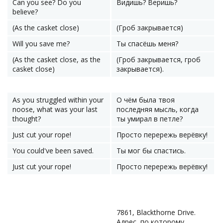
Can you see? Do you
Видишь? Веришь?
believe?
(As the casket close)
(Гроб закрывается)
Will you save me?
Ты спасёшь меня?
(As the casket close, as the
(Гроб закрывается, гроб
casket close)
закрывается).
As you struggled within your
О чём была твоя
noose, what was your last
последняя мысль, когда
thought?
ты умирал в петле?
Just cut your rope!
Просто перережь верёвку!
You could've been saved.
Ты мог бы спастись.
Just cut your rope!
Просто перережь верёвку!
7861, Blackthorne Drive.
Адрес, по которому