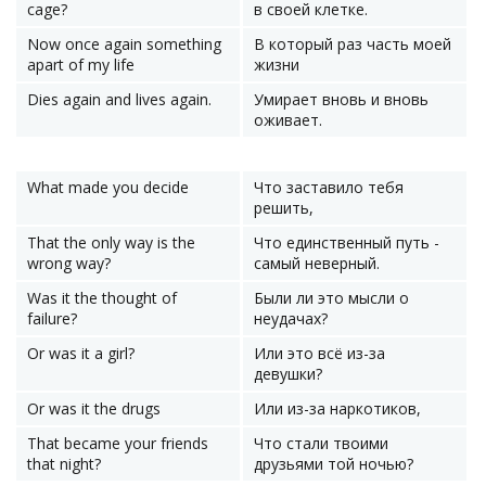
cage?
в своей клетке.
Now once again something
В который раз часть моей
apart of my life
жизни
Dies again and lives again.
Умирает вновь и вновь
оживает.
What made you decide
Что заставило тебя
решить,
That the only way is the
Что единственный путь -
wrong way?
самый неверный.
Was it the thought of
Были ли это мысли о
failure?
неудачах?
Or was it a girl?
Или это всё из-за
девушки?
Or was it the drugs
Или из-за наркотиков,
That became your friends
Что стали твоими
that night?
друзьями той ночью?