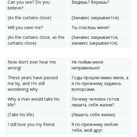
Can you see? Do you
Видишь? Веришь?
believe?
(As the curtains close)
(Занавес закрывается)
Will you save me?
Ты спасёшь меня?
(As the curtains close, as the
(Занавес закрывается,
curtains close)
занавес закрывается).
Now don't ever hear me
Не пойми меня
wrong!
неправильно!
These years have passed
Годы прошли мимо меня, а
me by, and I'm still
я по-прежнему задаюсь
wondering why.
вопорсами.
Why a man would take his
Почему человек готов
life?
лишить себя жизни?
(Take his life)
(Лишить себя жизни)
I still love you my friend.
Я по-прежнему люблю
тебя, мой друг.