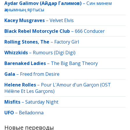
Aydar Galimov (Айдар Галимов)
–
Син минем
җанымның яртысы
Kacey Musgraves
–
Velvet Elvis
Black Rebel Motorcycle Club
–
666 Conducer
Rolling Stones, The
–
Factory Girl
Whizzkids
–
Rumours (Digi Digi)
Barenaked Ladies
–
The Big Bang Theory
Gala
–
Freed from Desire
Helene Rolles
–
Pour L'Amour d'un Garçon (OST
Hélène Et Les Garçons)
Misfits
–
Saturday Night
UFO
–
Belladonna
Новые переводы