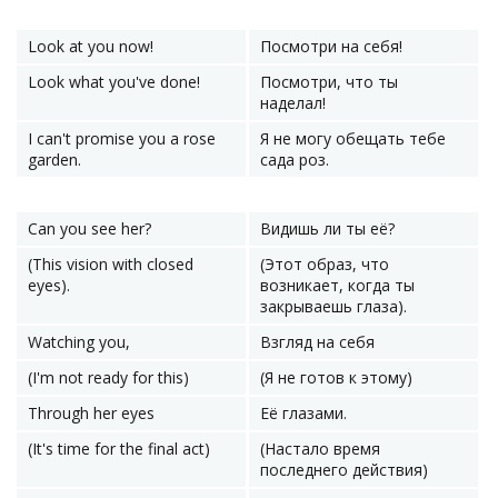
Look at you now!
Посмотри на себя!
Look what you've done!
Посмотри, что ты
наделал!
I can't promise you a rose
Я не могу обещать тебе
garden.
сада роз.
Can you see her?
Видишь ли ты её?
(This vision with closed
(Этот образ, что
eyes).
возникает, когда ты
закрываешь глаза).
Watching you,
Взгляд на себя
(I'm not ready for this)
(Я не готов к этому)
Through her eyes
Её глазами.
(It's time for the final act)
(Настало время
последнего действия)