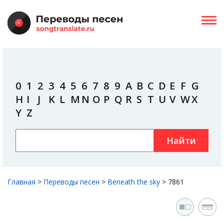
0
1
2
3
4
5
6
7
8
9
A
B
C
D
E
F
G
H
I
J
K
L
M
N
O
P
Q
R
S
T
U
V
W
X
Y
Z
Найти
Главная
>
Переводы песен
>
Beneath the sky
>
7861