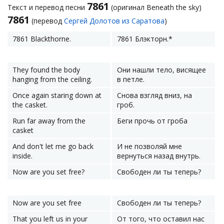
7861
Текст и перевод песни
(оригинал Beneath the sky)
7861
(перевод
Сергей Долотов из Саратова
)
7861 Blackthorne.
7861 Блэкторн.*
They found the body
Они нашли тело, висящее
hanging from the ceiling.
в петле.
Once again staring down at
Снова взгляд вниз, на
the casket.
гроб.
Run far away from the
Беги прочь от гроба
casket
And don't let me go back
И не позволяй мне
inside.
вернуться назад внутрь.
Now are you set free?
Свободен ли ты теперь?
Now are you set free
Свободен ли ты теперь?
That you left us in your
От того, что оставил нас