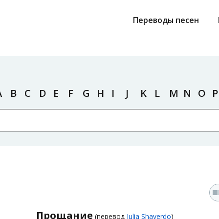
Переводы песен
A
B
C
D
E
F
G
H
I
J
K
L
M
N
O
P
Прощание
(перевод
Julia Shaverdo
)