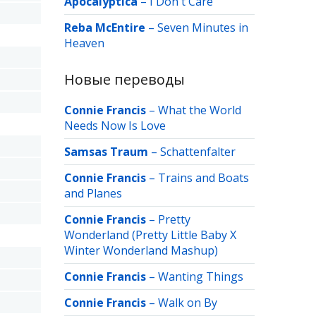
Apocalyptica
–
I Don't Care
Reba McEntire
–
Seven Minutes in
Heaven
Новые переводы
Connie Francis
–
What the World
Needs Now Is Love
Samsas Traum
–
Schattenfalter
Connie Francis
–
Trains and Boats
and Planes
Connie Francis
–
Pretty
Wonderland (Pretty Little Baby X
Winter Wonderland Mashup)
Connie Francis
–
Wanting Things
Connie Francis
–
Walk on By