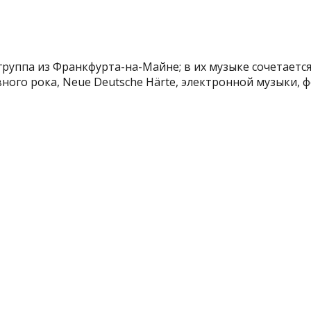
группа из Франкфурта-на-Майне; в их музыке сочетаетс
ого рока, Neue Deutsche Härte, электронной музыки, фол