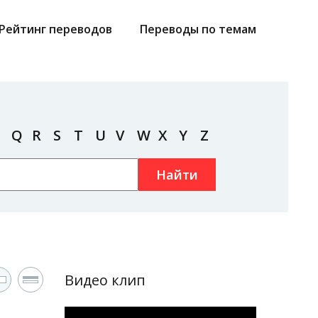
Рейтинг переводов
Переводы по темам
Q
R
S
T
U
V
W
X
Y
Z
Найти
Видео клип