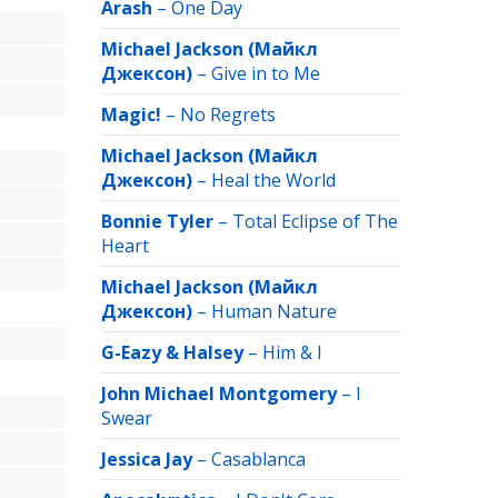
Arash
–
One Day
Michael Jackson (Майкл
Джексон)
–
Give in to Me
Magic!
–
No Regrets
Michael Jackson (Майкл
Джексон)
–
Heal the World
Bonnie Tyler
–
Total Eclipse of The
Heart
Michael Jackson (Майкл
Джексон)
–
Human Nature
G-Eazy & Halsey
–
Him & I
John Michael Montgomery
–
I
Swear
Jessica Jay
–
Casablanсa