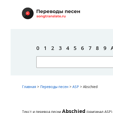
0
1
2
3
4
5
6
7
8
9
Главная
>
Переводы песен
>
ASP
>
Abschied
Abschied
Текст и перевод песни
(оригинал ASP)