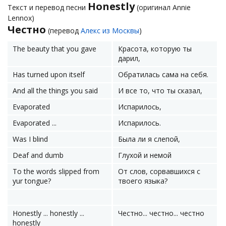
Honestly
Текст и перевод песни
(оригинал Annie
Lennox)
Честно
(перевод
Алекс из Москвы
)
The beauty that you gave
Красота, которую ты
дарил,
Has turned upon itself
Обратилась сама на себя.
And all the things you said
И все то, что ты сказал,
Evaporated
Испарилось,
Evaporated ...
Испарилось.
Was I blind
Была ли я слепой,
Deaf and dumb
Глухой и немой
To the words slipped from
От слов, сорвавшихся с
yur tongue?
твоего языка?
Honestly ... honestly ...
Честно... честно... честно
honestly