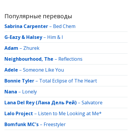
Популярные переводы
Sabrina Carpenter
–
Bed Chem
G-Eazy & Halsey
–
Him & I
Adam
–
Zhurek
Neighbourhood, The
–
Reflections
Adele
–
Someone Like You
Bonnie Tyler
–
Total Eclipse of The Heart
Nana
–
Lonely
Lana Del Rey (Лана Дель Рей)
–
Salvatore
Lalo Project
–
Listen to Me Looking at Me*
Bomfunk MC's
–
Freestyler