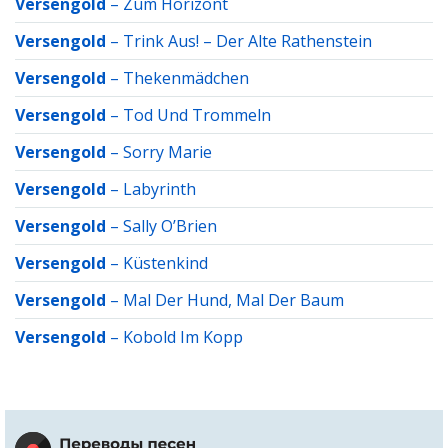
Versengold
–
Zum Horizont
Versengold
–
Trink Aus! – Der Alte Rathenstein
Versengold
–
Thekenmädchen
Versengold
–
Tod Und Trommeln
Versengold
–
Sorry Marie
Versengold
–
Labyrinth
Versengold
–
Sally O’Brien
Versengold
–
Küstenkind
Versengold
–
Mal Der Hund, Mal Der Baum
Versengold
–
Kobold Im Kopp