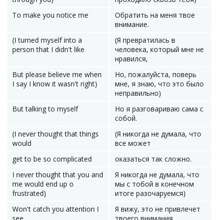
To make you notice me
Обратить на меня твое
внимание.
(I turned myself into a
(Я превратилась в
person that I didn't like
человека, который мне не
нравился,
But please believe me when
Но, пожалуйста, поверь
I say I know it wasn't right)
мне, я знаю, что это было
неправильно)
But talking to myself
Но я разговариваю сама с
собой.
(I never thought that things
(Я никогда не думала, что
would
все может
get to be so complicated
оказаться так сложно.
I never thought that you and
Я никогда не думала, что
me would end up o
мы с тобой в конечном
frustrated)
итоге разочаруемся)
Won't catch you attention I
Я вижу, это не привлечет
see ...
твоего внимания...