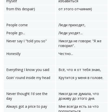
myself
избавиться
from this despair)
от этого отчаяния)
People come
Люди приходят,
People go...
Люди уходят...
Never say I "told you so"
Никогда не говори: "Я же
говорил".
Honestly
Честно...
Everything I know you said
Всё, что я от тебя знаю,
Goin' round inside my head
Крутится у меня в голове.
Never thought I'd see the
Никогда не думала, что
day
доживу до этого дня.
Always got a price to pay
Мне всегда есть за что
поплатиться.