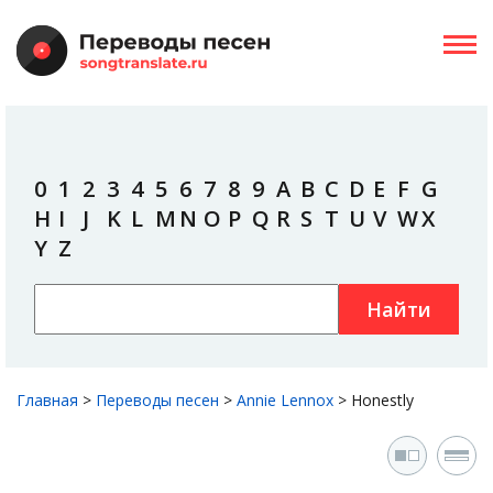
0
1
2
3
4
5
6
7
8
9
A
B
C
D
E
F
G
H
I
J
K
L
M
N
O
P
Q
R
S
T
U
V
W
X
Y
Z
Найти
Главная
>
Переводы песен
>
Annie Lennox
>
Honestly