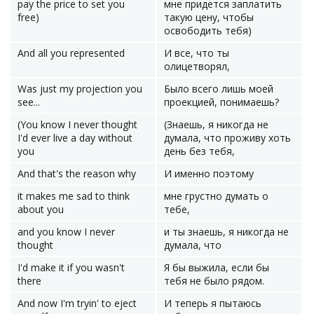
pay the price to set you
мне придется заплатить
free)
такую цену, чтобы
освободить тебя)
And all you represented
И все, что ты
олицетворял,
Was just my projection you
Было всего лишь моей
see...
проекцией, понимаешь?
(You know I never thought
(Знаешь, я никогда не
I'd ever live a day without
думала, что проживу хоть
you
день без тебя,
And that's the reason why
И именно поэтому
it makes me sad to think
мне грустно думать о
about you
тебе,
and you know I never
и ты знаешь, я никогда не
thought
думала, что
I'd make it if you wasn't
Я бы выжила, если бы
there
тебя не было рядом.
And now I'm tryin' to eject
И теперь я пытаюсь