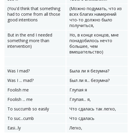
(You'd think that something
(Можно подумать, что из
had to come from all those
всех благих намерений
good intentions
что-то должно было
получиться,
But in the end I needed
Но, в конце концов, мне
something more than
понадобилось нечто
intervention)
большее, чем
вмешательство)
Was I mad?
Была ли я безумна?
Was I ... mad?
Был ли я... безумна?
Foolish me
Глупая я
Foolish ... me
Глупая... я,
To succumb so easily
Что сдалась так легко,
To suc...cumb
Что сдалась
Easi...ly
Легко,