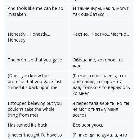
And fools like me can be so
И такие дуры, как я, могут
mistaken
так ошибаться...
Honestly... Honestly...
Честно... Честно... Честно...
Honestly
The promise that you gave
Обещание, которое ты
дал
(Don't you know the
(Разве ты не знаешь, что
promise that you gave just
обещание, которое ты
turned it's back upon me
дал, только что вернулось
ко мне?
I stopped believing but you
Я перестала верить, но ты
couldn't take the whole
не мог отнять у меня
thing from me)
всего)
Has turned it's back
Все вернулось.
(I never thought I'd have to
(Я никогда не думала, что