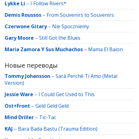
Lykke Li
–
I Follow Rivers*
Demis Roussos
–
From Souvenirs to Souvenirs
Czerwone Gitary
–
Nie Spoczniemy
Gary Moore
–
Still Got the Blues
Maria Zamora Y Sus Muchachos
–
Mama El Baion
Новые переводы
Tommy Johansson
–
Sarà Perché Ti Amo (Metal
Version)
Jessie Ware
–
I Could Get Used to This
Ost+Front
–
Geld Geld Geld
Mind Driller
–
Tic-Tac
KAJ
–
Bara Bada Bastu (Trauma Edition)