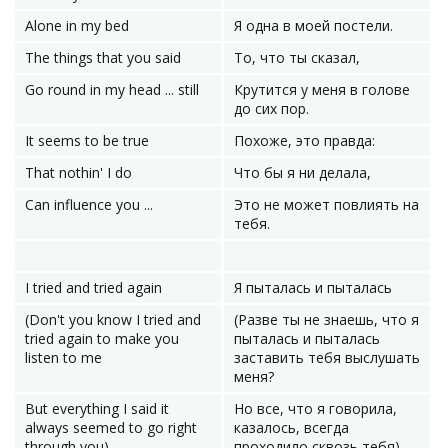
Alone in my bed
Я одна в моей постели.
The things that you said
То, что ты сказал,
Go round in my head ... still
Крутится у меня в голове
до сих пор.
It seems to be true
Похоже, это правда:
That nothin' I do
Что бы я ни делала,
Can influence you ...
Это не может повлиять на
тебя.
I tried and tried again
Я пыталась и пыталась
(Don't you know I tried and
(Разве ты не знаешь, что я
tried again to make you
пыталась и пыталась
listen to me
заставить тебя выслушать
меня?
But everything I said it
Но все, что я говорила,
always seemed to go right
казалось, всегда
through you)
проходило сквозь тебя)