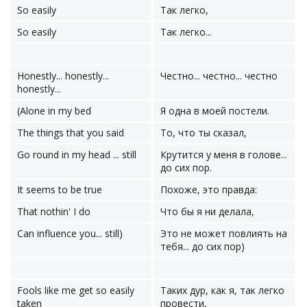
So easily
Так легко,
So easily
Так легко...
Honestly... honestly...
Честно... честно... честно
honestly...
(Alone in my bed
Я одна в моей постели.
The things that you said
То, что ты сказал,
Go round in my head ... still
Крутится у меня в голове...
до сих пор.
It seems to be true
Похоже, это правда:
That nothin' I do
Что бы я ни делала,
Can influence you... still)
Это не может повлиять на
тебя... до сих пор)
Fools like me get so easily
Таких дур, как я, так легко
taken
провести,