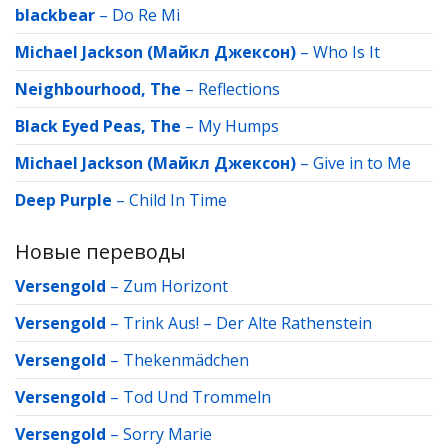
blackbear
–
Do Re Mi
Michael Jackson (Майкл Джексон)
–
Who Is It
Neighbourhood, The
–
Reflections
Black Eyed Peas, The
–
My Humps
Michael Jackson (Майкл Джексон)
–
Give in to Me
Deep Purple
–
Child In Time
Новые переводы
Versengold
–
Zum Horizont
Versengold
–
Trink Aus! – Der Alte Rathenstein
Versengold
–
Thekenmädchen
Versengold
–
Tod Und Trommeln
Versengold
–
Sorry Marie