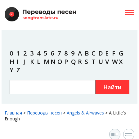
0
1
2
3
4
5
6
7
8
9
A
B
C
D
E
F
G
H
I
J
K
L
M
N
O
P
Q
R
S
T
U
V
W
X
Y
Z
Найти
Главная
>
Переводы песен
>
Angels & Airwaves
>
A Little's
Enough