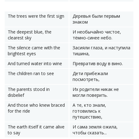
The trees were the first sign
Деревья были первым
знаком
The deepest blue, the
И необычайно чистое,
clearest sky
тёмно-синее небо.
The silence came with the
Засияли глаза, и наступила
brightest eyes
тишина,
And turned water into wine
Превратив воду в вино.
The children ran to see
Дети прибежали
посмотреть,
The parents stood in
Их родители никак не
disbelief
могли поверить.
And those who knew braced
А те, кто знали,
for the ride
готовились к
путешествию,
The earth itself it came alive
И сама земля ожила,
to say
чтобы сказать...