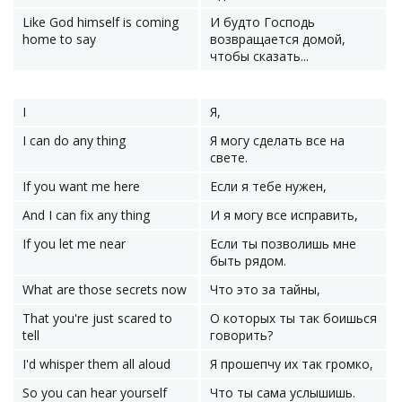
Like God himself is coming
И будто Господь
home to say
возвращается домой,
чтобы сказать...
I
Я,
I can do any thing
Я могу сделать все на
свете.
If you want me here
Если я тебе нужен,
And I can fix any thing
И я могу все исправить,
If you let me near
Если ты позволишь мне
быть рядом.
What are those secrets now
Что это за тайны,
That you're just scared to
О которых ты так боишься
tell
говорить?
I'd whisper them all aloud
Я прошепчу их так громко,
So you can hear yourself
Что ты сама услышишь.