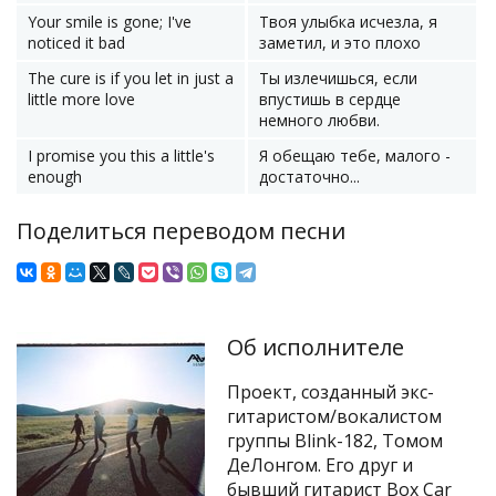
Your smile is gone; I've
Твоя улыбка исчезла, я
noticed it bad
заметил, и это плохо
The cure is if you let in just a
Ты излечишься, если
little more love
впустишь в сердце
немного любви.
I promise you this a little's
Я обещаю тебе, малого -
enough
достаточно...
Поделиться переводом песни
Об исполнителе
Проект, созданный экс-
гитаристом/вокалистом
группы Blink-182, Томом
ДеЛонгом. Его друг и
бывший гитарист Box Car