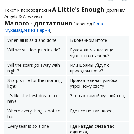
A Little's Enough
Текст и перевод песни
(оригинал
Angels & Airwaves)
Малого - достаточно
(перевод
Ринат
Мухамадиев из Перми
)
When all is said and done
В конечном итоге
Will we still feel pain inside?
Будем ли мы всё еще
чувствовать боль?
Will the scars go away with
Или шрамы уйдут с
night?
приходом ночи?
Sharp smile for the morning
Пронзительная улыбка
light?
утреннему свету -
It's like the best dream to
Это как самый лучший сон,
have
Where every thing is not so
Где все не так плохо,
bad
Every tear is so alone
Где каждая слеза так
одинока,