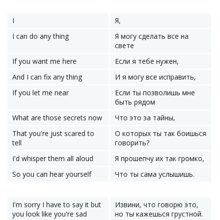
I
Я,
I can do any thing
Я могу сделать все на
свете
If you want me here
Если я тебе нужен,
And I can fix any thing
И я могу все исправить,
If you let me near
Если ты позволишь мне
быть рядом
What are those secrets now
Что это за тайны,
That you're just scared to
О которых ты так боишься
tell
говорить?
I'd whisper them all aloud
Я прошепчу их так громко,
So you can hear yourself
Что ты сама услышишь.
I'm sorry I have to say it but
Извини, что говорю это,
you look like you're sad
но ты кажешься грустной.