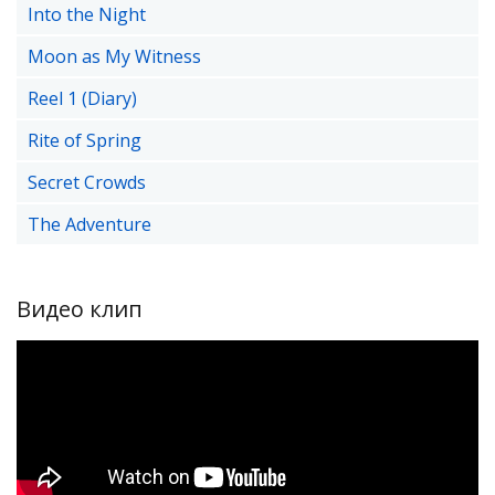
Into the Night
Moon as My Witness
Reel 1 (Diary)
Rite of Spring
Secret Crowds
The Adventure
Видео клип