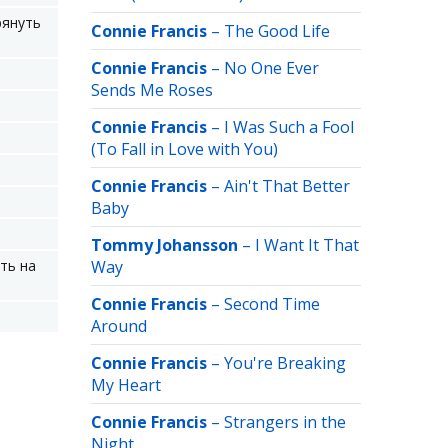
рянуть
Connie Francis
–
The Good Life
Connie Francis
–
No One Ever
Sends Me Roses
Connie Francis
–
I Was Such a Fool
(To Fall in Love with You)
Connie Francis
–
Ain't That Better
Baby
Tommy Johansson
–
I Want It That
ть на
Way
Connie Francis
–
Second Time
.
Around
Connie Francis
–
You're Breaking
My Heart
Connie Francis
–
Strangers in the
Night