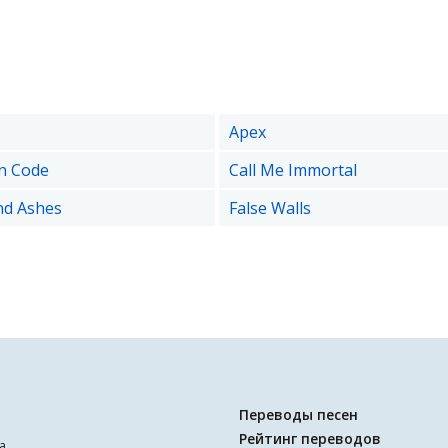
Apex
in Code
Call Me Immortal
nd Ashes
False Walls
Переводы песен
Рейтинг переводов
а.