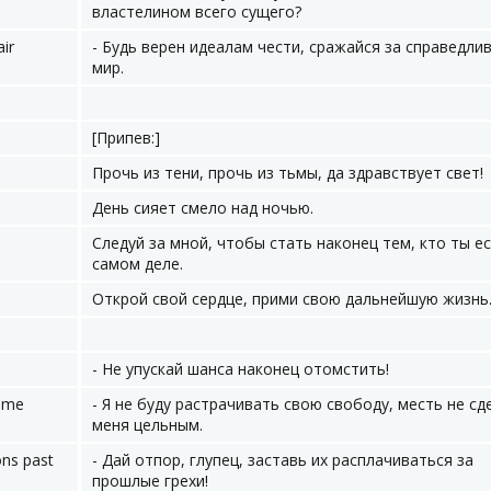
властелином всего сущего?
air
- Будь верен идеалам чести, сражайся за справедли
мир.
[Припев:]
Прочь из тени, прочь из тьмы, да здравствует свет!
День сияет смело над ночью.
Следуй за мной, чтобы стать наконец тем, кто ты ес
самом деле.
Открой свой сердце, прими свою дальнейшую жизнь
- Не упускай шанса наконец отомстить!
e me
- Я не буду растрачивать свою свободу, месть не сд
меня цельным.
ons past
- Дай отпор, глупец, заставь их расплачиваться за
прошлые грехи!