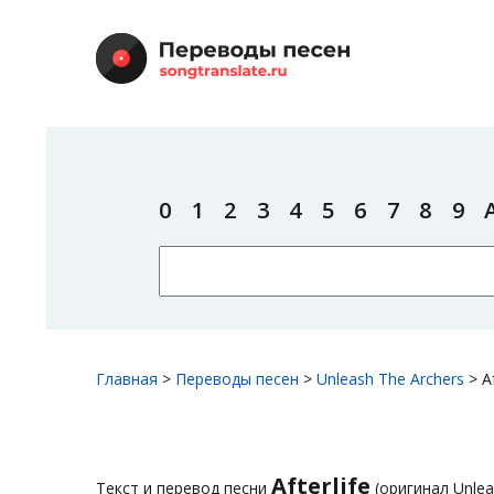
0
1
2
3
4
5
6
7
8
9
Главная
>
Переводы песен
>
Unleash The Archers
>
A
Afterlife
Текст и перевод песни
(оригинал Unlea