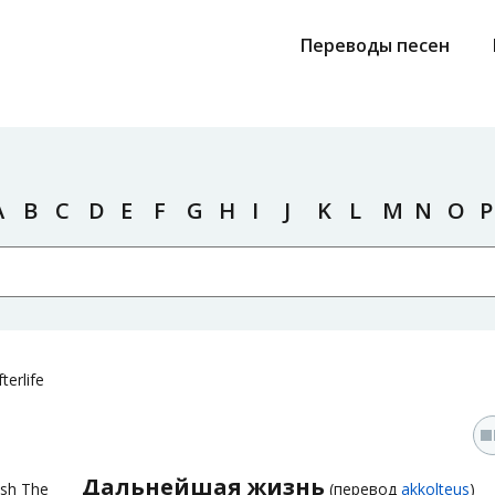
Переводы песен
A
B
C
D
E
F
G
H
I
J
K
L
M
N
O
P
fterlife
Дальнейшая жизнь
sh The
(перевод
akkolteus
)