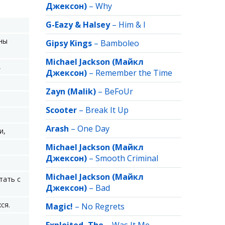
Джексон)
–
Why
G-Eazy & Halsey
–
Him & I
ны
Gipsy Kings
–
Bamboleo
Michael Jackson (Майкл
,
Джексон)
–
Remember the Time
Zayn (Malik)
–
BeFoUr
Scooter
–
Break It Up
Arash
–
One Day
и,
Michael Jackson (Майкл
Джексон)
–
Smooth Criminal
Michael Jackson (Майкл
тать с
Джексон)
–
Bad
ся.
Magic!
–
No Regrets