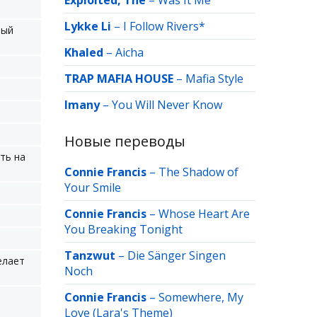
Exploited, The
–
Was It Me
Lykke Li
–
I Follow Rivers*
вый
Khaled
–
Aicha
TRAP MAFIA HOUSE
–
Mafia Style
Imany
–
You Will Never Know
Новые переводы
ть на
Connie Francis
–
The Shadow of
Your Smile
.
Connie Francis
–
Whose Heart Are
You Breaking Tonight
Tanzwut
–
Die Sänger Singen
елает
Noch
Connie Francis
–
Somewhere, My
Love (Lara's Theme)