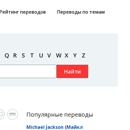
Рейтинг переводов
Переводы по темам
Q
R
S
T
U
V
W
X
Y
Z
Найти
Популярные переводы
Michael Jackson (Майкл