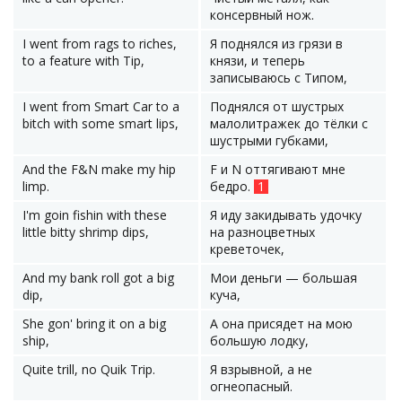
консервный нож.
I went from rags to riches,
Я поднялся из грязи в
to a feature with Tip,
князи, и теперь
записываюсь с Типом,
I went from Smart Car to a
Поднялся от шустрых
bitch with some smart lips,
малолитражек до тёлки с
шустрыми губками,
And the F&N make my hip
F и N оттягивают мне
limp.
бедро.
1
I'm goin fishin with these
Я иду закидывать удочку
little bitty shrimp dips,
на разноцветных
креветочек,
And my bank roll got a big
Мои деньги — большая
dip,
куча,
She gon' bring it on a big
А она присядет на мою
ship,
большую лодку,
Quite trill, no Quik Trip.
Я взрывной, а не
огнеопасный.