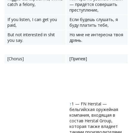
catch a felony,
— придётся совершить
преступление,
If you listen, I can get you
Если будешь слушать, я
paid,
буду платить тебе,
But not interested in shit
Но мне не интересна твоя
you say.
дрянь.
[Chorus]
[Припев]
↑
1 — FN Herstal —
бельгийская оружейная
компания, входящая в
состав Herstal Group,
которая также владеет
такими производителями