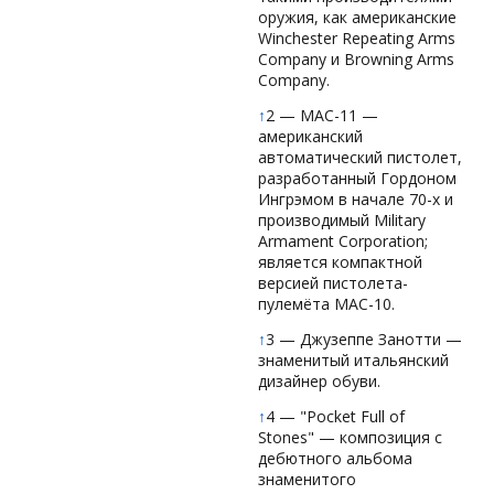
оружия, как американские
Winchester Repeating Arms
Company и Browning Arms
Company.
↑
2 — MAC-11 —
американский
автоматический пистолет,
разработанный Гордоном
Ингрэмом в начале 70-х и
производимый Military
Armament Corporation;
является компактной
версией пистолета-
пулемёта MAC-10.
↑
3 — Джузеппе Занотти —
знаменитый итальянский
дизайнер обуви.
↑
4 — "Pocket Full of
Stones" — композиция с
дебютного альбома
знаменитого