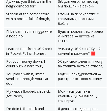
Ay, what you think we in the
Эй, для чего, по-твоему,
neighborhood for?
мы пришли на район?
Standin at the corner store
Стоим на перекрёстке с
with a pocket full of dough,
карманами, полными
бабла,
I'll be damned if a nigga wife
Будь я проклят, если жена
a hood ho,
у ниггера — ш**ха из
гетто,
Learned that from UGK back
Учился у UGK с их "Кучей
in ‘Pocket Full of Stones'.
камней в кармане".
4
Put your money down, I
Убери свои деньги, я могу
could buck a hard four,
выставить четыре ствола,
You playin with it, Imma
Будешь придуриваться —
send ‘em through your car
расстреляю твою машину.
door.
My watch flooded, shit sick,
Мои часы усыпаны
got Parvo,
камнями, убойная вещь,
как вирус,
I'm doin it for black and
Я делаю это для чёрно-