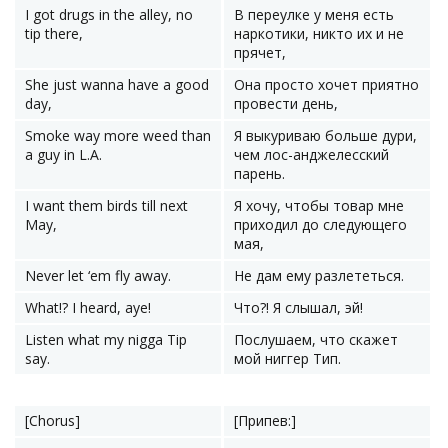
I got drugs in the alley, no
В переулке у меня есть
tip there,
наркотики, никто их и не
прячет,
She just wanna have a good
Она просто хочет приятно
day,
провести день,
Smoke way more weed than
Я выкуриваю больше дури,
a guy in L.A.
чем лос-анджелесский
парень.
I want them birds till next
Я хочу, чтобы товар мне
May,
приходил до следующего
мая,
Never let ‘em fly away.
Не дам ему разлететься.
What!? I heard, aye!
Что?! Я слышал, эй!
Listen what my nigga Tip
Послушаем, что скажет
say.
мой ниггер Тип.
[Chorus]
[Припев:]