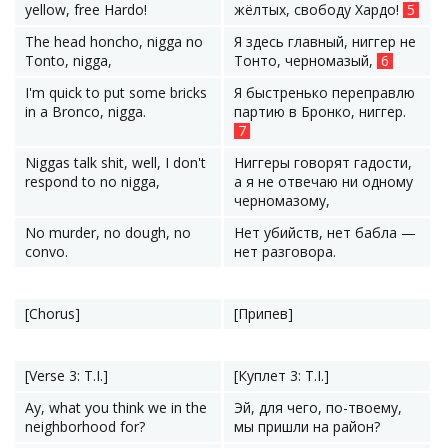
yellow, free Hardo!
жёлтых, свободу Хардо!
5
The head honcho, nigga no
Я здесь главный, ниггер не
Tonto, nigga,
Тонто, черномазый,
6
I'm quick to put some bricks
Я быстренько переправлю
in a Bronco, nigga.
партию в Бронко, ниггер.
7
Niggas talk shit, well, I don't
Ниггеры говорят гадости,
respond to no nigga,
а я не отвечаю ни одному
черномазому,
No murder, no dough, no
Нет убийств, нет бабла —
convo.
нет разговора.
[Chorus]
[Припев]
[Verse 3: T.I.]
[Куплет 3: T.I.]
Ay, what you think we in the
Эй, для чего, по-твоему,
neighborhood for?
мы пришли на район?