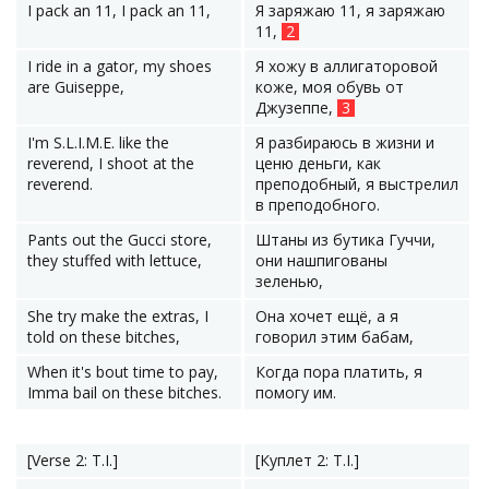
I pack an 11, I pack an 11,
Я заряжаю 11, я заряжаю
11,
2
I ride in a gator, my shoes
Я хожу в аллигаторовой
are Guiseppe,
коже, моя обувь от
Джузеппе,
3
I'm S.L.I.M.E. like the
Я разбираюсь в жизни и
reverend, I shoot at the
ценю деньги, как
reverend.
преподобный, я выстрелил
в преподобного.
Pants out the Gucci store,
Штаны из бутика Гуччи,
they stuffed with lettuce,
они нашпигованы
зеленью,
She try make the extras, I
Она хочет ещё, а я
told on these bitches,
говорил этим бабам,
When it's bout time to pay,
Когда пора платить, я
Imma bail on these bitches.
помогу им.
[Verse 2: T.I.]
[Куплет 2: T.I.]