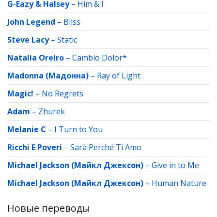
G-Eazy & Halsey
–
Him & I
John Legend
–
Bliss
Steve Lacy
–
Static
Natalia Oreiro
–
Cambio Dolor*
Madonna (Мадонна)
–
Ray of Light
Magic!
–
No Regrets
Adam
–
Zhurek
Melanie C
–
I Turn to You
Ricchi E Poveri
–
Sarà Perché Ti Amo
Michael Jackson (Майкл Джексон)
–
Give in to Me
Michael Jackson (Майкл Джексон)
–
Human Nature
Новые переводы