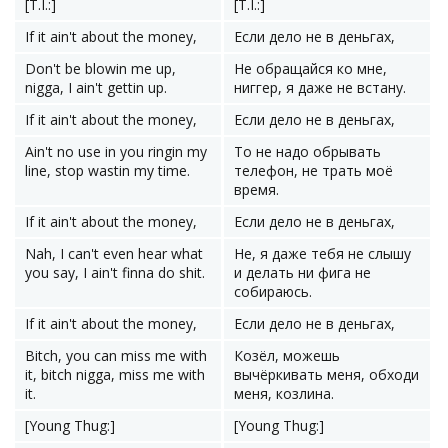
[T.I.:]
[T.I.:]
If it ain't about the money,
Если дело не в деньгах,
Don't be blowin me up,
Не обращайся ко мне,
nigga, I ain't gettin up.
ниггер, я даже не встану.
If it ain't about the money,
Если дело не в деньгах,
Ain't no use in you ringin my
То не надо обрывать
line, stop wastin my time.
телефон, не трать моё
время.
If it ain't about the money,
Если дело не в деньгах,
Nah, I can't even hear what
Не, я даже тебя не слышу
you say, I ain't finna do shit.
и делать ни фига не
собираюсь.
If it ain't about the money,
Если дело не в деньгах,
Bitch, you can miss me with
Козёл, можешь
it, bitch nigga, miss me with
вычёркивать меня, обходи
it.
меня, козлина.
[Young Thug:]
[Young Thug:]