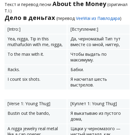
About the Money
Текст и перевод песни
(оригинал
T.I.)
Дело в деньгах
(перевод
VeeWai из Павлодара
)
[Intro:]
[Вступление:]
Yea, nigga, Tip in this
Да, черномазый Тип тут
muthafuckin with me, nigga,
вместе со мной, ниггер,
To the max with it.
Чтобы выдать по
максимуму.
Racks.
Бабки.
I count six shots.
Я насчитал шесть
выстрелов.
[Verse 1: Young Thug]
[Куплет 1: Young Thug]
Bustin out the bando,
Я выкатываю из пустого
дома,
A nigga jewelry real metal
Цацки у черномазого —
like a can opener.
чистый металл, как