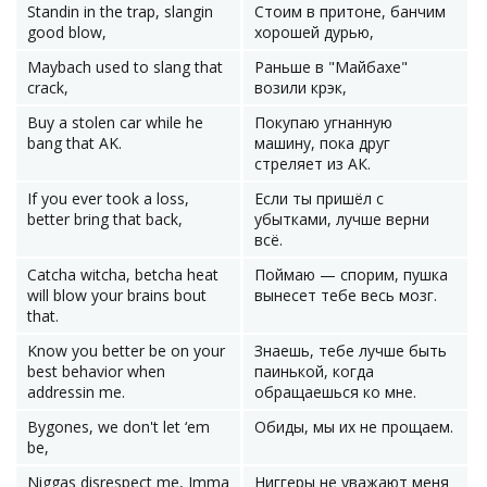
Standin in the trap, slangin
Стоим в притоне, банчим
good blow,
хорошей дурью,
Maybach used to slang that
Раньше в "Майбахе"
crack,
возили крэк,
Buy a stolen car while he
Покупаю угнанную
bang that AK.
машину, пока друг
стреляет из АК.
If you ever took a loss,
Если ты пришёл с
better bring that back,
убытками, лучше верни
всё.
Catcha witcha, betcha heat
Поймаю — спорим, пушка
will blow your brains bout
вынесет тебе весь мозг.
that.
Know you better be on your
Знаешь, тебе лучше быть
best behavior when
паинькой, когда
addressin me.
обращаешься ко мне.
Bygones, we don't let ‘em
Обиды, мы их не прощаем.
be,
Niggas disrespect me, Imma
Ниггеры не уважают меня