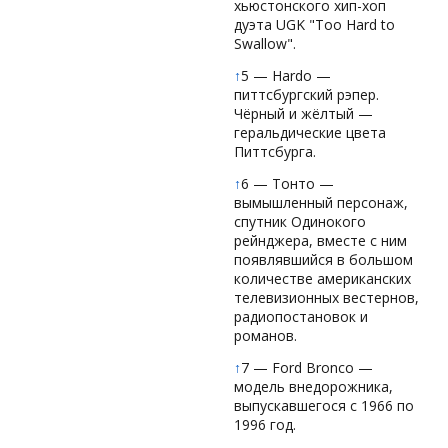
хьюстонского хип-хоп
дуэта UGK "Too Hard to
Swallow".
↑
5 — Hardo —
питтсбургский рэпер.
Чёрный и жёлтый —
геральдические цвета
Питтсбурга.
↑
6 — Тонто —
вымышленный персонаж,
спутник Одинокого
рейнджера, вместе с ним
появлявшийся в большом
количестве американских
телевизионных вестернов,
радиопостановок и
романов.
↑
7 — Ford Bronco —
модель внедорожника,
выпускавшегося с 1966 по
1996 год.