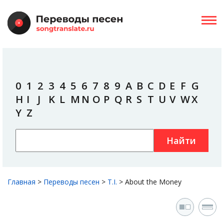
0
1
2
3
4
5
6
7
8
9
A
B
C
D
E
F
G
H
I
J
K
L
M
N
O
P
Q
R
S
T
U
V
W
X
Y
Z
Найти
Главная
>
Переводы песен
>
T.I.
>
About the Money