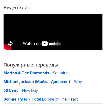
Видео клип
Популярные переводы
Marina & The Diamonds
–
Solitaire
Michael Jackson (Майкл Джексон)
–
Why
50 Cent
–
New Day
Bonnie Tyler
–
Total Eclipse of The Heart