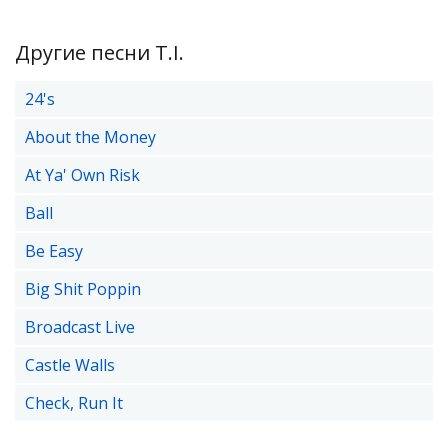
Другие песни T.I.
24's
About the Money
At Ya' Own Risk
Ball
Be Easy
Big Shit Poppin
Broadcast Live
Castle Walls
Check, Run It