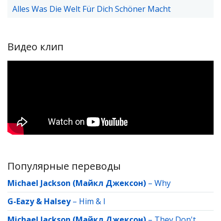
Alles Was Die Welt Für Dich Schöner Macht
Видео клип
Популярные переводы
Michael Jackson (Майкл Джексон)
–
Why
G-Eazy & Halsey
–
Him & I
Michael Jackson (Майкл Джексон)
–
They Don't