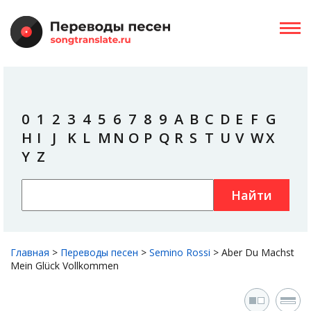
0
1
2
3
4
5
6
7
8
9
A
B
C
D
E
F
G
H
I
J
K
L
M
N
O
P
Q
R
S
T
U
V
W
X
Y
Z
Найти
Главная
>
Переводы песен
>
Semino Rossi
>
Aber Du Machst
Mein Glück Vollkommen