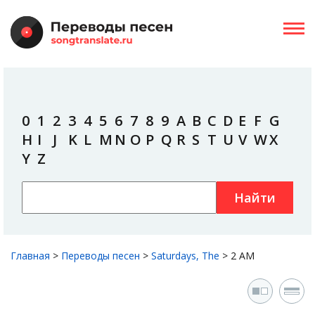
0
1
2
3
4
5
6
7
8
9
A
B
C
D
E
F
G
H
I
J
K
L
M
N
O
P
Q
R
S
T
U
V
W
X
Y
Z
Найти
Главная
>
Переводы песен
>
Saturdays, The
>
2 AM