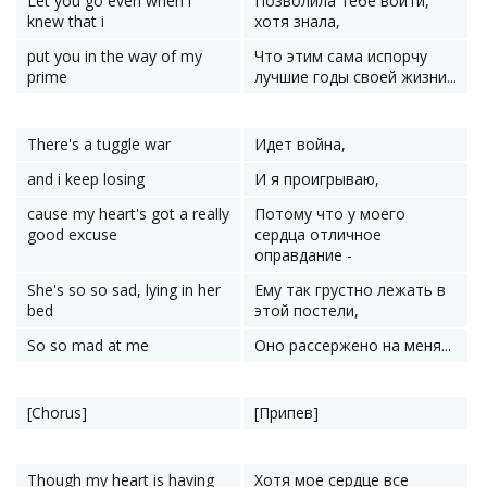
Let you go even when i
Позволила тебе войти,
knew that i
хотя знала,
put you in the way of my
Что этим сама испорчу
prime
лучшие годы своей жизни...
There's a tuggle war
Идет война,
and i keep losing
И я проигрываю,
cause my heart's got a really
Потому что у моего
good excuse
сердца отличное
оправдание -
She's so so sad, lying in her
Ему так грустно лежать в
bed
этой постели,
So so mad at me
Оно рассержено на меня...
[Chorus]
[Припев]
Though my heart is having
Хотя мое сердце все