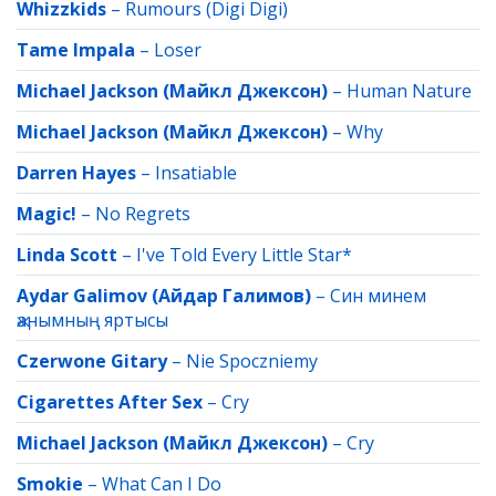
Whizzkids
–
Rumours (Digi Digi)
Tame Impala
–
Loser
Michael Jackson (Майкл Джексон)
–
Human Nature
Michael Jackson (Майкл Джексон)
–
Why
Darren Hayes
–
Insatiable
Magic!
–
No Regrets
Linda Scott
–
I've Told Every Little Star*
Aydar Galimov (Айдар Галимов)
–
Син минем
җанымның яртысы
Czerwone Gitary
–
Nie Spoczniemy
Cigarettes After Sex
–
Cry
Michael Jackson (Майкл Джексон)
–
Cry
Smokie
–
What Can I Do