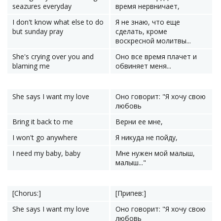
seazures everyday
время нервничает,
I don't know what else to do
Я не знаю, что еще
but sunday pray
сделать, кроме
воскресной молитвы...
She's crying over you and
Оно все время плачет и
blaming me
обвиняет меня...
She says I want my love
Оно говорит: "Я хочу свою
любовь
Bring it back to me
Верни ее мне,
I won't go anywhere
Я никуда не пойду,
I need my baby, baby
Мне нужен мой малыш,
малыш..."
[Chorus:]
[Припев:]
She says I want my love
Оно говорит: "Я хочу свою
любовь