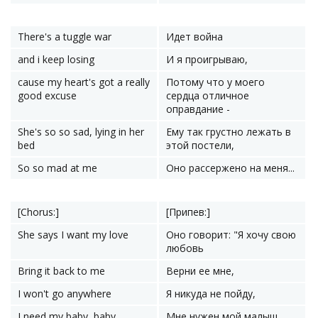
There's a tuggle war
Идет война
and i keep losing
И я проигрываю,
cause my heart's got a really
Потому что у моего
good excuse
сердца отличное
оправдание -
She's so so sad, lying in her
Ему так грустно лежать в
bed
этой постели,
So so mad at me
Оно рассержено на меня...
[Chorus:]
[Припев:]
She says I want my love
Оно говорит: "Я хочу свою
любовь
Bring it back to me
Верни ее мне,
I won't go anywhere
Я никуда не пойду,
I need my baby, baby
Мне нужен мой малыш,