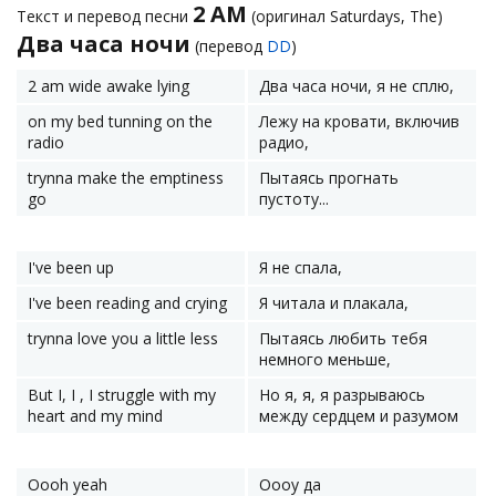
2 AM
Текст и перевод песни
(оригинал Saturdays, The)
Два часа ночи
(перевод
DD
)
2 am wide awake lying
Два часа ночи, я не сплю,
on my bed tunning on the
Лежу на кровати, включив
radio
радио,
trynna make the emptiness
Пытаясь прогнать
go
пустоту...
I've been up
Я не спала,
I've been reading and crying
Я читала и плакала,
trynna love you a little less
Пытаясь любить тебя
немного меньше,
But I, I , I struggle with my
Но я, я, я разрываюсь
heart and my mind
между сердцем и разумом
Oooh yeah
Оооу да