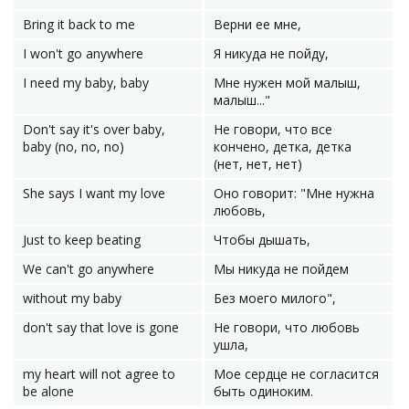
Bring it back to me
Верни ее мне,
I won't go anywhere
Я никуда не пойду,
I need my baby, baby
Мне нужен мой малыш,
малыш..."
Don't say it's over baby,
Не говори, что все
baby (no, no, no)
кончено, детка, детка
(нет, нет, нет)
She says I want my love
Оно говорит: "Мне нужна
любовь,
Just to keep beating
Чтобы дышать,
We can't go anywhere
Мы никуда не пойдем
without my baby
Без моего милого",
don't say that love is gone
Не говори, что любовь
ушла,
my heart will not agree to
Мое сердце не согласится
be alone
быть одиноким.