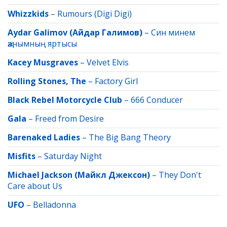
Whizzkids
–
Rumours (Digi Digi)
Aydar Galimov (Айдар Галимов)
–
Син минем
җанымның яртысы
Kacey Musgraves
–
Velvet Elvis
Rolling Stones, The
–
Factory Girl
Black Rebel Motorcycle Club
–
666 Conducer
Gala
–
Freed from Desire
Barenaked Ladies
–
The Big Bang Theory
Misfits
–
Saturday Night
Michael Jackson (Майкл Джексон)
–
They Don't
Care about Us
UFO
–
Belladonna