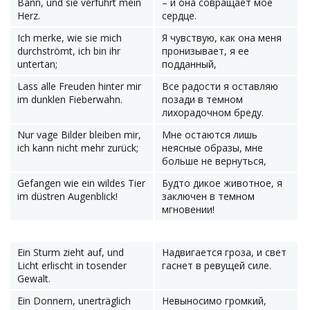
Bann, und sie verführt mein
– и она совращает мое
Herz.
сердце.
Ich merke, wie sie mich
Я чувствую, как она меня
durchströmt, ich bin ihr
пронизывает, я ее
untertan;
подданный,
Lass alle Freuden hinter mir
Все радости я оставляю
im dunklen Fieberwahn.
позади в темном
лихорадочном бреду.
Nur vage Bilder bleiben mir,
Мне остаются лишь
ich kann nicht mehr zurück;
неясные образы, мне
больше не вернуться,
Gefangen wie ein wildes Tier
Будто дикое животное, я
im düstren Augenblick!
заключен в темном
мгновении!
Ein Sturm zieht auf, und
Надвигается гроза, и свет
Licht erlischt in tosender
гаснет в ревущей силе.
Gewalt.
Ein Donnern, unerträglich
Невыносимо громкий,