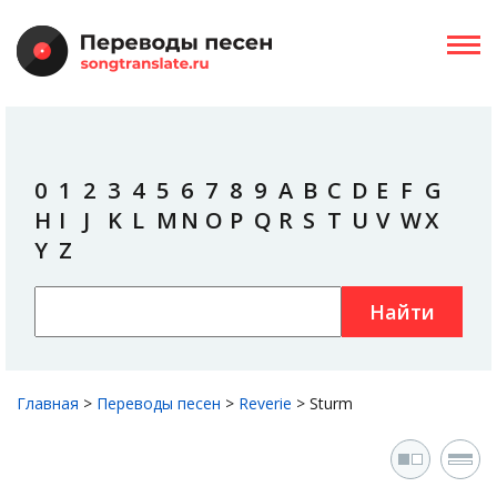
0
1
2
3
4
5
6
7
8
9
A
B
C
D
E
F
G
H
I
J
K
L
M
N
O
P
Q
R
S
T
U
V
W
X
Y
Z
Найти
Главная
>
Переводы песен
>
Reverie
>
Sturm