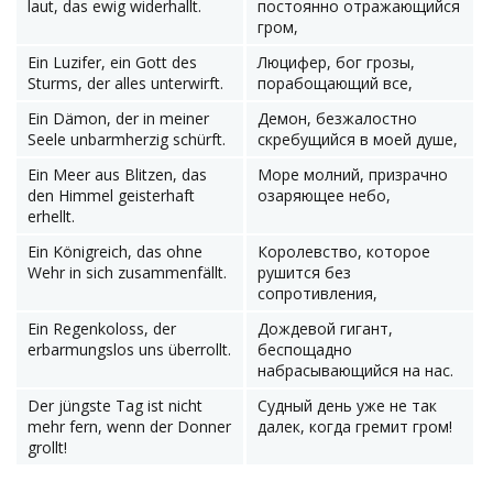
laut, das ewig widerhallt.
постоянно отражающийся
гром,
Ein Luzifer, ein Gott des
Люцифер, бог грозы,
Sturms, der alles unterwirft.
порабощающий все,
Ein Dämon, der in meiner
Демон, безжалостно
Seele unbarmherzig schürft.
скребущийся в моей душе,
Ein Meer aus Blitzen, das
Море молний, призрачно
den Himmel geisterhaft
озаряющее небо,
erhellt.
Ein Königreich, das ohne
Королевство, которое
Wehr in sich zusammenfällt.
рушится без
сопротивления,
Ein Regenkoloss, der
Дождевой гигант,
erbarmungslos uns überrollt.
беспощадно
набрасывающийся на нас.
Der jüngste Tag ist nicht
Судный день уже не так
mehr fern, wenn der Donner
далек, когда гремит гром!
grollt!