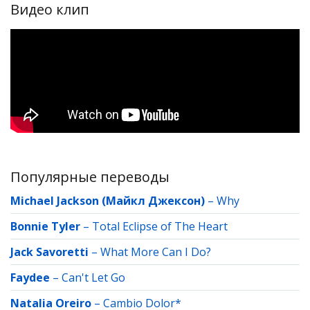
Видео клип
Популярные переводы
Michael Jackson (Майкл Джексон)
–
Why
Bonnie Tyler
–
Total Eclipse of The Heart
Jack Savoretti
–
What More Can I Do?
Faydee
–
Can't Let Go
Natalia Oreiro
–
Cambio Dolor*