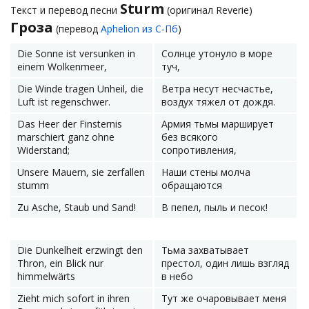
Sturm
Текст и перевод песни
(оригинал Reverie)
Гроза
(перевод
Aphelion из С-Пб
)
Die Sonne ist versunken in
Солнце утонуло в море
einem Wolkenmeer,
туч,
Die Winde tragen Unheil, die
Ветра несут несчастье,
Luft ist regenschwer.
воздух тяжел от дождя.
Das Heer der Finsternis
Армия тьмы марширует
marschiert ganz ohne
без всякого
Widerstand;
сопротивления,
Unsere Mauern, sie zerfallen
Наши стены молча
stumm
обращаются
Zu Asche, Staub und Sand!
В пепел, пыль и песок!
Die Dunkelheit erzwingt den
Тьма захватывает
Thron, ein Blick nur
престол, один лишь взгляд
himmelwärts
в небо
Zieht mich sofort in ihren
Тут же очаровывает меня