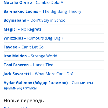
Natalia Oreiro
–
Cambio Dolor*
Barenaked Ladies
–
The Big Bang Theory
Boyinaband
–
Don't Stay in School
Magic!
–
No Regrets
Whizzkids
–
Rumours (Digi Digi)
Faydee
–
Can't Let Go
Iron Maiden
–
Strange World
Toni Braxton
–
Hands Tied
Jack Savoretti
–
What More Can I Do?
Aydar Galimov (Айдар Галимов)
–
Син минем
җанымның яртысы
Новые переводы