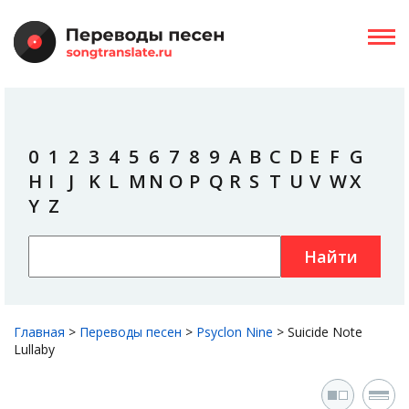
0
1
2
3
4
5
6
7
8
9
A
B
C
D
E
F
G
H
I
J
K
L
M
N
O
P
Q
R
S
T
U
V
W
X
Y
Z
Найти
Главная
>
Переводы песен
>
Psyclon Nine
>
Suicide Note
Lullaby