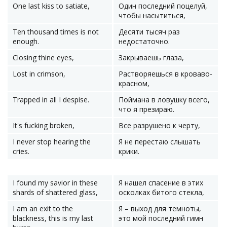
One last kiss to satiate,
Один последний поцелуй,
чтобы насытиться,
Ten thousand times is not
Десяти тысяч раз
enough.
недостаточно.
Closing thine eyes,
Закрываешь глаза,
Lost in crimson,
Растворяешься в кроваво-
красном,
Trapped in all I despise.
Поймана в ловушку всего,
что я презираю.
It's fucking broken,
Все разрушено к черту,
I never stop hearing the
Я не перестаю слышать
cries.
крики.
I found my savior in these
Я нашел спасение в этих
shards of shattered glass,
осколках битого стекла,
I am an exit to the
Я – выход для темноты,
blackness, this is my last
это мой последний гимн