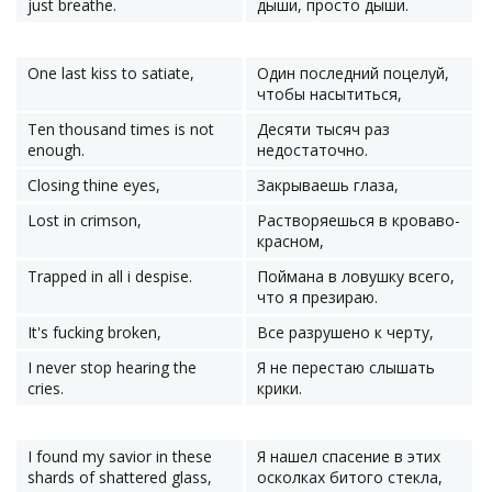
just breathe.
дыши, просто дыши.
One last kiss to satiate,
Один последний поцелуй,
чтобы насытиться,
Ten thousand times is not
Десяти тысяч раз
enough.
недостаточно.
Closing thine eyes,
Закрываешь глаза,
Lost in crimson,
Растворяешься в кроваво-
красном,
Trapped in all i despise.
Поймана в ловушку всего,
что я презираю.
It's fucking broken,
Все разрушено к черту,
I never stop hearing the
Я не перестаю слышать
cries.
крики.
I found my savior in these
Я нашел спасение в этих
shards of shattered glass,
осколках битого стекла,