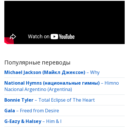
Популярные переводы
Michael Jackson (Майкл Джексон)
–
Why
National Hymns (национальные гимны)
–
Himno
Nacional Argentino (Argentina)
Bonnie Tyler
–
Total Eclipse of The Heart
Gala
–
Freed from Desire
G-Eazy & Halsey
–
Him & I