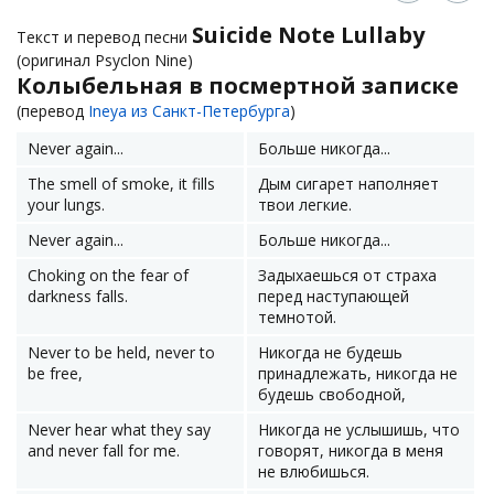
Suicide Note Lullaby
Текст и перевод песни
(оригинал Psyclon Nine)
Колыбельная в посмертной записке
(перевод
Ineya из Санкт-Петербурга
)
Never again...
Больше никогда...
The smell of smoke, it fills
Дым сигарет наполняет
your lungs.
твои легкие.
Never again...
Больше никогда...
Choking on the fear of
Задыхаешься от страха
darkness falls.
перед наступающей
темнотой.
Never to be held, never to
Никогда не будешь
be free,
принадлежать, никогда не
будешь свободной,
Never hear what they say
Никогда не услышишь, что
and never fall for me.
говорят, никогда в меня
не влюбишься.