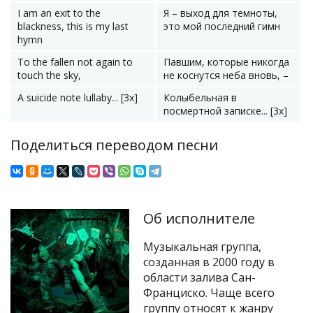
I am an exit to the
Я – выход для темноты,
blackness, this is my last
это мой последний гимн
hymn
To the fallen not again to
Павшим, которые никогда
touch the sky,
не коснутся неба вновь, –
A suicide note lullaby... [3x]
Колыбельная в
посмертной записке... [3x]
Поделиться переводом песни
Об исполнителе
Музыкальная группа,
созданная в 2000 году в
области залива Сан-
Франциско. Чаще всего
группу относят к жанру