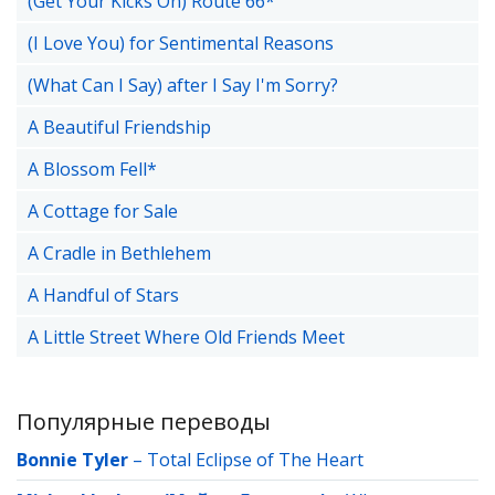
(Get Your Kicks On) Route 66*
(I Love You) for Sentimental Reasons
(What Can I Say) after I Say I'm Sorry?
A Beautiful Friendship
A Blossom Fell*
A Cottage for Sale
A Cradle in Bethlehem
A Handful of Stars
A Little Street Where Old Friends Meet
Популярные переводы
Bonnie Tyler
–
Total Eclipse of The Heart