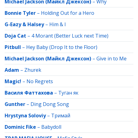
Michael Jackson (Майкл Джексон)
–
Why
Bonnie Tyler
–
Holding Out for a Hero
G-Eazy & Halsey
–
Him & I
Doja Cat
–
4 Morant (Better Luck next Time)
Pitbull
–
Hey Baby (Drop It to the Floor)
Michael Jackson (Майкл Джексон)
–
Give in to Me
Adam
–
Zhurek
Magic!
–
No Regrets
Василя Фаттахова
–
Туган як
Gunther
–
Ding Dong Song
Hrystyna Soloviy
–
Тримай
Dominic Fike
–
Babydoll