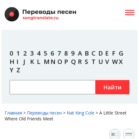
0
1
2
3
4
5
6
7
8
9
A
B
C
D
E
F
G
H
I
J
K
L
M
N
O
P
Q
R
S
T
U
V
W
X
Y
Z
Найти
Главная
>
Переводы песен
>
Nat King Cole
>
A Little Street
Where Old Friends Meet