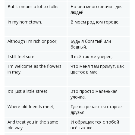
But it means a lot to folks
Но она много значит для
людей
In my hometown.
В моем родном городе.
Although I'm rich or poor,
Будь я богатый или
бедный,
I still feel sure
Я всё так же уверен,
I'm welcome as the flowers
Что меня там примут, как
in may.
цветок в мае.
It's just a little street
Это просто маленькая
улочка,
Where old friends meet,
Где встречаются старые
друзья
And treat you in the same
И обращаются с тобой
old way.
всё так же.