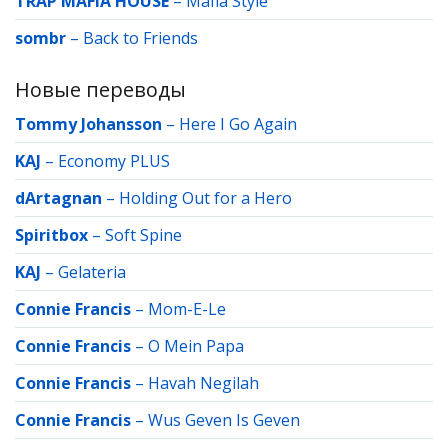
TRAP MAFIA HOUSE
–
Mafia Style
sombr
–
Back to Friends
Новые переводы
Tommy Johansson
–
Here I Go Again
KAJ
–
Economy PLUS
dArtagnan
–
Holding Out for a Hero
Spiritbox
–
Soft Spine
KAJ
–
Gelateria
Connie Francis
–
Mom-E-Le
Connie Francis
–
O Mein Papa
Connie Francis
–
Havah Negilah
Connie Francis
–
Wus Geven Is Geven