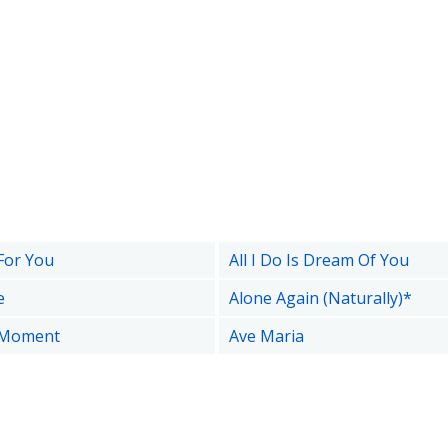
For You
All I Do Is Dream Of You
e
Alone Again (Naturally)*
 Moment
Ave Maria