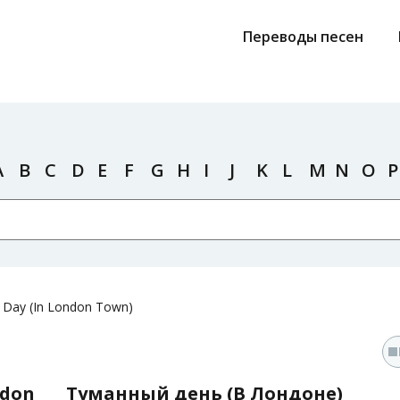
Переводы песен
A
B
C
D
E
F
G
H
I
J
K
L
M
N
O
P
 Day (In London Town)
ndon
Туманный день (В Лондоне)