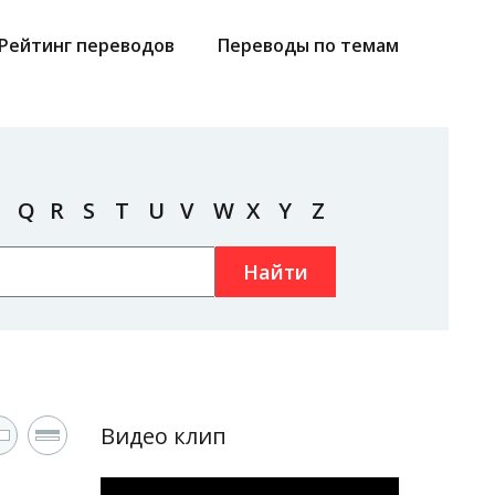
Рейтинг переводов
Переводы по темам
Q
R
S
T
U
V
W
X
Y
Z
Найти
Видео клип