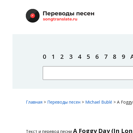
0
1
2
3
4
5
6
7
8
9
Главная
>
Переводы песен
>
Michael Bublé
>
A Foggy
A Foggy Day (In Lo
Текст и перевод песни