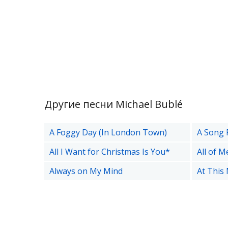
Другие песни Michael Bublé
A Foggy Day (In London Town)
A Song 
All I Want for Christmas Is You*
All of M
Always on My Mind
At This