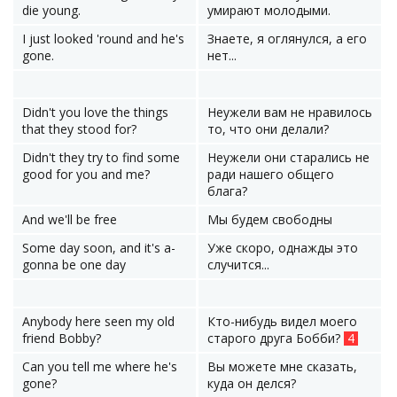
die young.
умирают молодыми.
I just looked 'round and he's
Знаете, я оглянулся, а его
gone.
нет...
Didn't you love the things
Неужели вам не нравилось
that they stood for?
то, что они делали?
Didn't they try to find some
Неужели они старались не
good for you and me?
ради нашего общего
блага?
And we'll be free
Мы будем свободны
Some day soon, and it's a-
Уже скоро, однажды это
gonna be one day
случится...
Anybody here seen my old
Кто-нибудь видел моего
friend Bobby?
старого друга Бобби?
4
Can you tell me where he's
Вы можете мне сказать,
gone?
куда он делся?