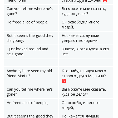
friend John?
старого друга Джона?
2
Can you tell me where he's
Вы можете мне сказать,
gone?
куда он делся?
He freed a lot of people,
Он освободил много
людей,
But it seems the good they
Но, кажется, лучшие
die young.
умирают молодыми.
I just looked around and
Знаете, я оглянулся, а его
he's gone.
нет...
Anybody here seen my old
Кто-нибудь видел моего
friend Martin?
старого друга Мартина?
3
Can you tell me where he's
Вы можете мне сказать,
gone?
куда он делся?
He freed a lot of people,
Он освободил много
людей,
But it seems the good they
Но, кажется, лучшие