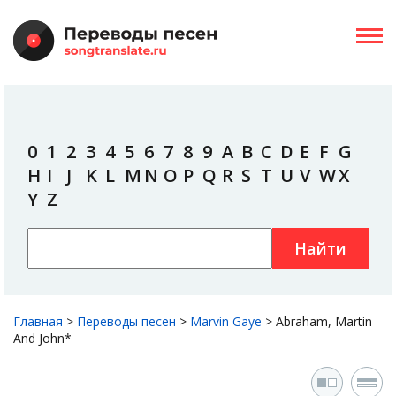
0
1
2
3
4
5
6
7
8
9
A
B
C
D
E
F
G
H
I
J
K
L
M
N
O
P
Q
R
S
T
U
V
W
X
Y
Z
Найти
Главная
>
Переводы песен
>
Marvin Gaye
>
Abraham, Martin
And John*