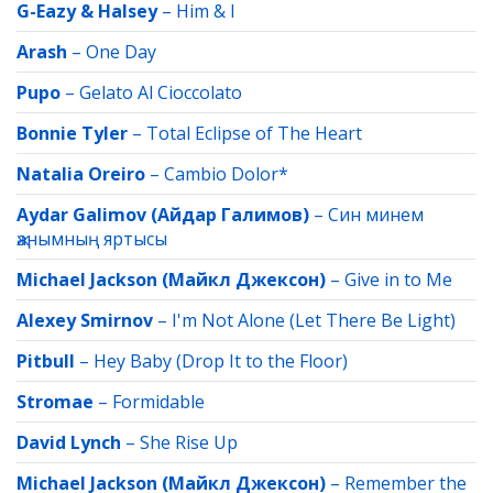
G-Eazy & Halsey
–
Him & I
Arash
–
One Day
Pupo
–
Gelato Al Cioccolato
Bonnie Tyler
–
Total Eclipse of The Heart
Natalia Oreiro
–
Cambio Dolor*
Aydar Galimov (Айдар Галимов)
–
Син минем
җанымның яртысы
Michael Jackson (Майкл Джексон)
–
Give in to Me
Alexey Smirnov
–
I'm Not Alone (Let There Be Light)
Pitbull
–
Hey Baby (Drop It to the Floor)
Stromae
–
Formidable
David Lynch
–
She Rise Up
Michael Jackson (Майкл Джексон)
–
Remember the