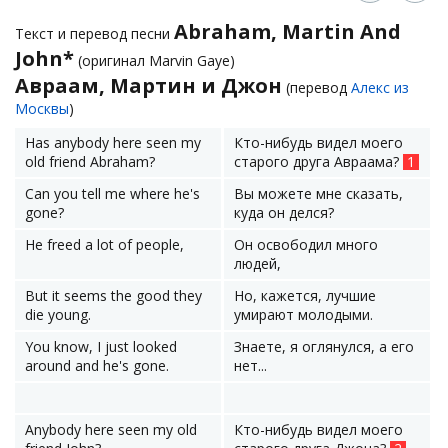
Abraham, Martin And
Текст и перевод песни
John*
(оригинал Marvin Gaye)
Авраам, Мартин и Джон
(перевод
Алекс из
Москвы
)
Has anybody here seen my
Кто-нибудь видел моего
old friend Abraham?
старого друга Авраама?
1
Can you tell me where he's
Вы можете мне сказать,
gone?
куда он делся?
He freed a lot of people,
Он освободил много
людей,
But it seems the good they
Но, кажется, лучшие
die young.
умирают молодыми.
You know, I just looked
Знаете, я оглянулся, а его
around and he's gone.
нет...
Anybody here seen my old
Кто-нибудь видел моего