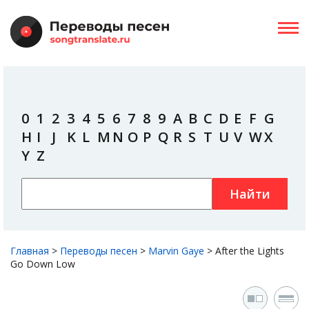
0
1
2
3
4
5
6
7
8
9
A
B
C
D
E
F
G
H
I
J
K
L
M
N
O
P
Q
R
S
T
U
V
W
X
Y
Z
Найти
Главная
>
Переводы песен
>
Marvin Gaye
>
After the Lights
Go Down Low