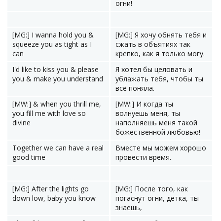
огни!
[MG:] I wanna hold you &
[MG:] Я хочу обнять тебя и
squeeze you as tight as I
сжать в объятиях так
can
крепко, как я только могу.
I'd like to kiss you & please
Я хотел бы целовать и
you & make you understand
ублажать тебя, чтобы ты
всё поняла.
[MW:] & when you thrill me,
[MW:] И когда ты
you fill me with love so
волнуешь меня, ты
divine
наполняешь меня такой
божественной любовью!
Together we can have a real
Вместе мы можем хорошо
good time
провести время.
[MG:] After the lights go
[MG:] После того, как
down low, baby you know
погаснут огни, детка, ты
знаешь,