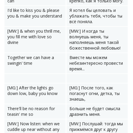
can
крепко, как я только могу.
I'd like to kiss you & please
Я хотел бы целовать и
you & make you understand
ублажать тебя, чтобы ты
всё поняла.
[MW:] & when you thrill me,
[MW:] И когда ты
you fill me with love so
волнуешь меня, ты
divine
наполняешь меня такой
божественной любовью!
Together we can have a
Вместе мы можем
swingin' time
небезинтересно провести
время...
[MG:] After the lights go
[MG:] После того, как
down low, baby you know
погаснут огни, детка, ты
знаешь,
There'll be no reason for
Больше не будет смысла
teasin' me so
дразнить меня.
[MW:] Now listen: when we
[MW:] Послушай: тогда мы
cuddle up near without any
прижмёмся друг к другу