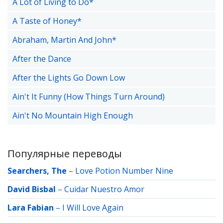
A Lot of Living to Do*
A Taste of Honey*
Abraham, Martin And John*
After the Dance
After the Lights Go Down Low
Ain't It Funny (How Things Turn Around)
Ain't No Mountain High Enough
Популярные переводы
Searchers, The
–
Love Potion Number Nine
David Bisbal
–
Cuidar Nuestro Amor
Lara Fabian
–
I Will Love Again