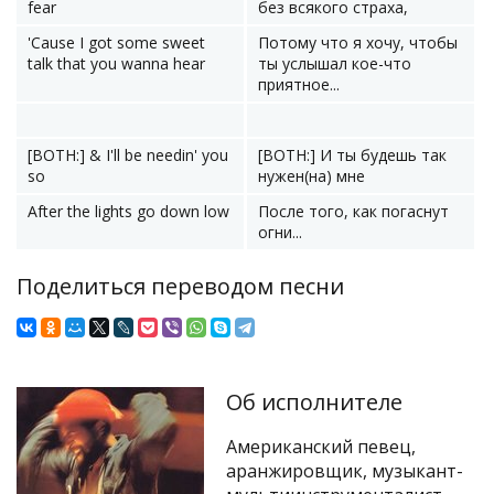
fear
без всякого страха,
'Cause I got some sweet
Потому что я хочу, чтобы
talk that you wanna hear
ты услышал кое-что
приятное...
[BOTH:] & I'll be needin' you
[BOTH:] И ты будешь так
so
нужен(на) мне
After the lights go down low
После того, как погаснут
огни...
Поделиться переводом песни
Об исполнителе
Американский певец,
аранжировщик, музыкант-