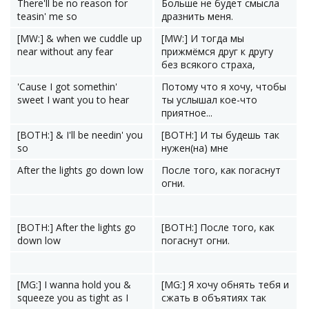
There'll be no reason for
Больше не будет смысла
teasin' me so
дразнить меня.
[MW:] & when we cuddle up
[MW:] И тогда мы
near without any fear
прижмёмся друг к другу
без всякого страха,
'Cause I got somethin'
Потому что я хочу, чтобы
sweet I want you to hear
ты услышал кое-что
приятное...
[BOTH:] & I'll be needin' you
[BOTH:] И ты будешь так
so
нужен(на) мне
After the lights go down low
После того, как погаснут
огни.
[BOTH:] After the lights go
[BOTH:] После того, как
down low
погаснут огни.
[MG:] I wanna hold you &
[MG:] Я хочу обнять тебя и
squeeze you as tight as I
сжать в объятиях так