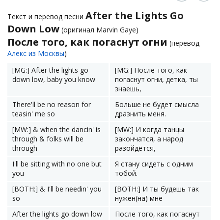
After the Lights Go
Текст и перевод песни
Down Low
(оригинал Marvin Gaye)
После того, как погаснут огни
(перевод
Алекс из Москвы
)
[MG:] After the lights go
[MG:] После того, как
down low, baby you know
погаснут огни, детка, ты
знаешь,
There'll be no reason for
Больше не будет смысла
teasin' me so
дразнить меня.
[MW:] & when the dancin' is
[MW:] И когда танцы
through & folks will be
закончатся, а народ
through
разойдётся,
I'll be sitting with no one but
Я стану сидеть с одним
you
тобой.
[BOTH:] & I'll be needin' you
[BOTH:] И ты будешь так
so
нужен(на) мне
After the lights go down low
После того, как погаснут