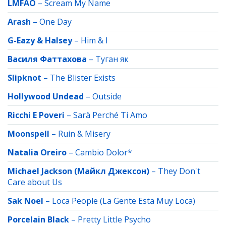
LMFAO
–
Scream My Name
Arash
–
One Day
G-Eazy & Halsey
–
Him & I
Василя Фаттахова
–
Туган як
Slipknot
–
The Blister Exists
Hollywood Undead
–
Outside
Ricchi E Poveri
–
Sarà Perché Ti Amo
Moonspell
–
Ruin & Misery
Natalia Oreiro
–
Cambio Dolor*
Michael Jackson (Майкл Джексон)
–
They Don't
Care about Us
Sak Noel
–
Loca People (La Gente Esta Muy Loca)
Porcelain Black
–
Pretty Little Psycho