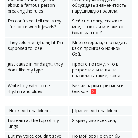
about a famous person
обсуждать знаменитость,
breaking the rules
нарушившую правила.
I'm confused, tell me is my
Я сбит с толку, скажите
life's price worth jewels?
мне, стоит ли моя жизнь
бриллиантов?
They told me fight night I'm
Мне говорили, что видят,
supposed to lose
как я проиграю ночной
бой,
Just cause in hindsight, they
Просто потому, что в
don't like my type
ретроспективе им не
нравились такие, как я -
White boy with some
Белые парни с ритмом и
rhythm and blues
блюзом.
2
[Hook: Victoria Monet]
[Припев: Victoria Monet]
I scream at the top of my
Я кричу изо всех сил,
lungs
But my voice couldn't save
Но мой зов не смог бы