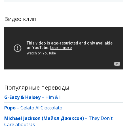
Видео клип
Популярные переводы
G-Eazy & Halsey
–
Him & I
Pupo
–
Gelato Al Cioccolato
Michael Jackson (Майкл Джексон)
–
They Don't
Care about Us