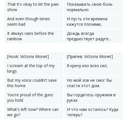
That it's okay to let the pain
Показывать свою боль
show
нормально.
And even though times
И пусть эти времена
seem bad
кажутся плохими,
It always rains before the
Дождь всегда
rainbow
предшествует радуге...
[Hook: Victoria Monet]
[Припев: Victoria Monet]
I scream at the top of my
Я кричу изо всех сил,
lungs
But my voice couldn't save
Но мой зов не смог бы
this home
спасти этот дом.
You're proud of the guns
Вы гордитесь оружием в
you hold
руках.
What's left now? Where can
И что нам осталось? Куда
we go?
теперь?