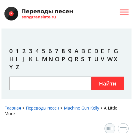
0
1
2
3
4
5
6
7
8
9
A
B
C
D
E
F
G
H
I
J
K
L
M
N
O
P
Q
R
S
T
U
V
W
X
Y
Z
Найти
Главная
>
Переводы песен
>
Machine Gun Kelly
>
A Little
More