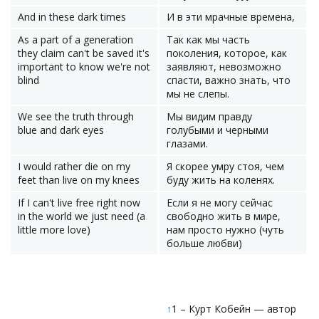
And in these dark times
И в эти мрачные времена,
As a part of a generation
Так как мы часть
they claim can't be saved it's
поколения, которое, как
important to know we're not
заявляют, невозможно
blind
спасти, важно знать, что
мы не слепы.
We see the truth through
Мы видим правду
blue and dark eyes
голубыми и черными
глазами.
I would rather die on my
Я скорее умру стоя, чем
feet than live on my knees
буду жить на коленях.
If I can't live free right now
Если я не могу сейчас
in the world we just need (a
свободно жить в мире,
little more love)
нам просто нужно (чуть
больше любви)
↑
1 – Курт Кобейн — автор