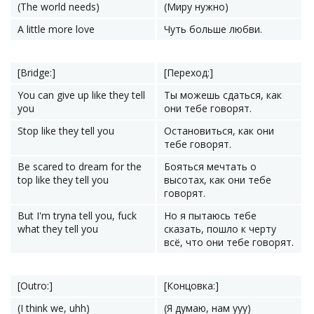
(The world needs)
(Миру нужно)
A little more love
Чуть больше любви.
[Bridge:]
[Переход:]
You can give up like they tell
Ты можешь сдаться, как
you
они тебе говорят.
Stop like they tell you
Остановиться, как они
тебе говорят.
Be scared to dream for the
Бояться мечтать о
top like they tell you
высотах, как они тебе
говорят.
But I'm tryna tell you, fuck
Но я пытаюсь тебе
what they tell you
сказать, пошло к черту
всё, что они тебе говорят.
[Outro:]
[Концовка:]
(I think we, uhh)
(Я думаю, нам ууу)