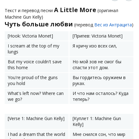
A Little More
Текст и перевод песни
(оригинал
Machine Gun Kelly)
Чуть больше любви
(перевод
Вес из Антрацита
)
[Hook: Victoria Monet]
[Припев: Victoria Monet]
I scream at the top of my
Я кричу изо всех сил,
lungs
But my voice couldn't save
Но мой зов не смог бы
this home
спасти этот дом.
You're proud of the guns
Вы гордитесь оружием в
you hold
руках.
What's left now? Where can
И что нам осталось? Куда
we go?
теперь?
[Verse 1: Machine Gun Kelly]
[Куплет 1: Machine Gun
Kelly]
I had a dream that the world
Мне снился сон, что мир