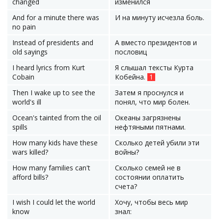
changed
изменился
And for a minute there was
И на минуту исчезла боль.
no pain
Instead of presidents and
А вместо президентов и
old sayings
пословиц
I heard lyrics from Kurt
Я слышал тексты Курта
Cobain
Кобейна.
1
Then I wake up to see the
Затем я проснулся и
world's ill
понял, что мир болен.
Ocean's tainted from the oil
Океаны загрязнены
spills
нефтяными пятнами.
How many kids have these
Сколько детей убили эти
wars killed?
войны?
How many families can't
Сколько семей не в
afford bills?
состоянии оплатить
счета?
I wish I could let the world
Хочу, чтобы весь мир
know
знал: