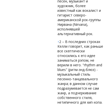
песен, музыкант и
художник, более
известный как вокалист и
гитарист северо-
американской рок-группы
Нирвана (Nirvana),
исполнявшей
альтернативный рок.
↑
2 – В последних строках
Келли говорит, как раньше
все скептически
относились к его идее
заниматься рэпом, не
верили в него. "rhythm and
blues" (ритм-энд-блюз) -
музыкальный стиль
песенно-танцевального
жанра; в данном случае
подразумевается не сам
жанр, а подчеркивание
собственного стиля,
нетипичного для хип-хопа.