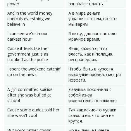
power
означают власть.
And in the world money
А в мире деньги
controls everything we
управляют всем, во что
believe in
мы верим.
I can see we're in our
Я вижу, для нас настало
darkest hour
мрачное время,
Cause it feels like the
Ведь, кажется, что
government just is as
власть, как и полиция,
crooked as the police
несправедлива.
I spent the weekend catchin'
Чтобы быть в курсе, я
up on the news
выходные провел, смотря
новости.
A girl committed suicide
Девушка покончила с
after she was bullied at
собой из-за
school
издевательств в школе,
Cause some dudes told her
Так как какие-то чуваки
she wasn't cool
сказали ей, что она не
крутая.
But you'd rather gossip
Но вы лучше будете