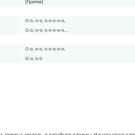
[Припев]
О-о, о-о, о-о-о-о-о,
О-о, о-о, о-о-о-о-о….
О-о, о-о, о-о-о-о-о,
О-о, о-о
а, певица, модель и дизайнер одежды. Начала свою кар