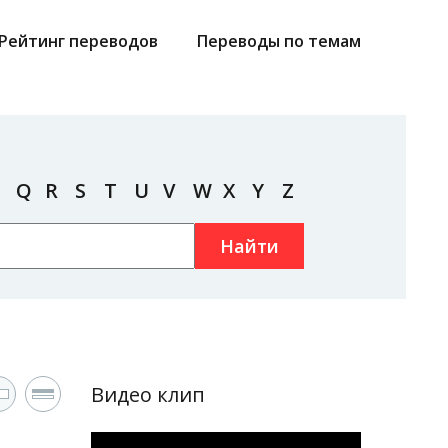
Рейтинг переводов
Переводы по темам
Q
R
S
T
U
V
W
X
Y
Z
Найти
Видео клип