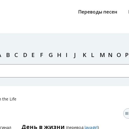
Переводы песен
A
B
C
D
E
F
G
H
I
J
K
L
M
N
O
P
 the Life
День в жизни
гинал
(перевод
lavagirl
)