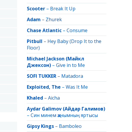
Scooter
–
Break It Up
Adam
–
Zhurek
Chase Atlantic
–
Consume
Pitbull
–
Hey Baby (Drop It to the
Floor)
Michael Jackson (Майкл
Джексон)
–
Give in to Me
SOFI TUKKER
–
Matadora
Exploited, The
–
Was It Me
Khaled
–
Aicha
Aydar Galimov (Айдар Галимов)
–
Син минем җанымның яртысы
Gipsy Kings
–
Bamboleo