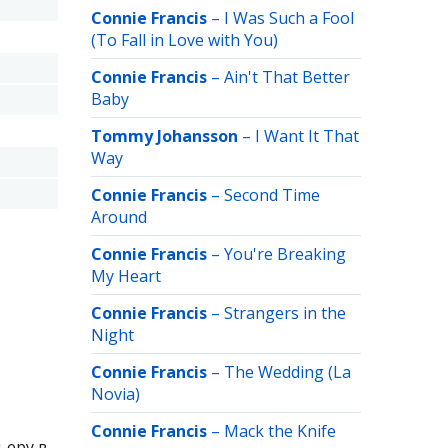
Connie Francis
–
I Was Such a Fool
(To Fall in Love with You)
Connie Francis
–
Ain't That Better
Baby
Tommy Johansson
–
I Want It That
Way
Connie Francis
–
Second Time
Around
Connie Francis
–
You're Breaking
My Heart
Connie Francis
–
Strangers in the
Night
Connie Francis
–
The Wedding (La
Novia)
Connie Francis
–
Mack the Knife
ьеру в