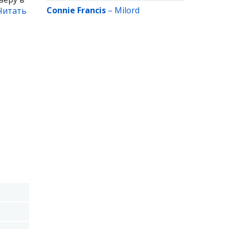
Connie Francis
–
Milord
Читать