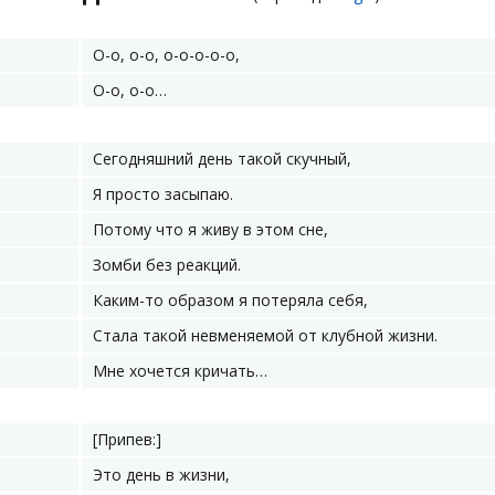
О-о, о-о, о-о-о-о-о,
О-о, о-о…
Сегодняшний день такой скучный,
Я просто засыпаю.
Потому что я живу в этом сне,
Зомби без реакций.
Каким-то образом я потеряла себя,
Стала такой невменяемой от клубной жизни.
Мне хочется кричать…
[Припев:]
Это день в жизни,