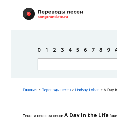
0
1
2
3
4
5
6
7
8
9
Главная
>
Переводы песен
>
Lindsay Lohan
>
A Day In
A Day In the Life
Текст и перевод песни
(ори