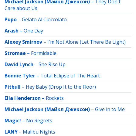
Michael Jackson (Майкл Джексон)
–
They Don't
Care about Us
Pupo
–
Gelato Al Cioccolato
Arash
–
One Day
Alexey Smirnov
–
I'm Not Alone (Let There Be Light)
Stromae
–
Formidable
David Lynch
–
She Rise Up
Bonnie Tyler
–
Total Eclipse of The Heart
Pitbull
–
Hey Baby (Drop It to the Floor)
Ella Henderson
–
Rockets
Michael Jackson (Майкл Джексон)
–
Give in to Me
Magic!
–
No Regrets
LANY
–
Malibu Nights