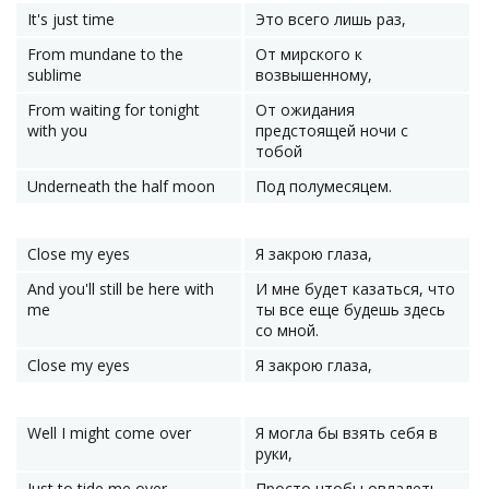
It's just time
Это всего лишь раз,
From mundane to the
От мирского к
sublime
возвышенному,
From waiting for tonight
От ожидания
with you
предстоящей ночи с
тобой
Underneath the half moon
Под полумесяцем.
Close my eyes
Я закрою глаза,
And you'll still be here with
И мне будет казаться, что
me
ты все еще будешь здесь
со мной.
Close my eyes
Я закрою глаза,
Well I might come over
Я могла бы взять себя в
руки,
Just to tide me over
Просто чтобы овладеть