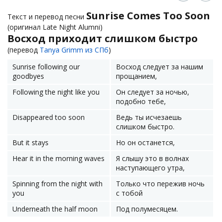
Sunrise Comes Too Soon
Текст и перевод песни
(оригинал Late Night Alumni)
Восход приходит слишком быстро
(перевод
Tanya Grimm из СПб
)
Sunrise following our
Восход следует за нашим
goodbyes
прощанием,
Following the night like you
Он следует за ночью,
подобно тебе,
Disappeared too soon
Ведь ты исчезаешь
слишком быстро.
But it stays
Но он останется,
Hear it in the morning waves
Я слышу это в волнах
наступающего утра,
Spinning from the night with
Только что пережив ночь
you
с тобой
Underneath the half moon
Под полумесяцем.