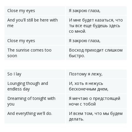
Close my eyes
Я закрою глаза,
And you'll still be here with
И мне будет казаться, что
me
ты все еще будешь здесь
со мной.
Close my eyes
Я закрою глаза,
The sunrise comes too
Восход приходит слишком
soon
быстро.
So I lay
Поэтому я лежу,
Lounging though and
И, хоть я нежусь
endless day
бесконечным днем,
Dreaming of tonight with
Я мечтаю о предстоящей
you
ночи с тобой
And everything we'll do.
И всем том, что мы будем
делать.