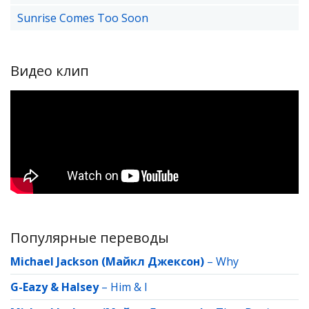
Sunrise Comes Too Soon
Видео клип
Популярные переводы
Michael Jackson (Майкл Джексон)
–
Why
G-Eazy & Halsey
–
Him & I