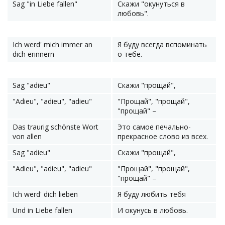
Sag "in Liebe fallen"
Скажи "окунуться в
любовь".
Ich werd' mich immer an
Я буду всегда вспоминать
dich erinnern
о тебе.
Sag "adieu"
Скажи "прощай",
"Adieu", "adieu", "adieu"
"Прощай", "прощай",
"прощай" –
Das traurig schönste Wort
Это самое печально-
von allen
прекрасное слово из всех.
Sag "adieu"
Скажи "прощай",
"Adieu", "adieu", "adieu"
"Прощай", "прощай",
"прощай" –
Ich werd' dich lieben
Я буду любить тебя
Und in Liebe fallen
И окунусь в любовь.