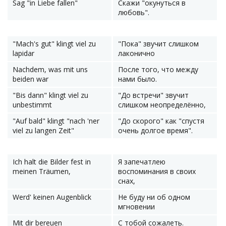
Sag "in Liebe fallen"
Скажи "окунуться в
любовь".
"Mach's gut" klingt viel zu
"Пока" звучит слишком
lapidar
лаконично
Nachdem, was mit uns
После того, что между
beiden war
нами было.
"Bis dann" klingt viel zu
"До встречи" звучит
unbestimmt
слишком неопределённо,
"Auf bald" klingt "nach 'ner
"До скорого" как "спустя
viel zu langen Zeit"
очень долгое время".
Ich halt die Bilder fest in
Я запечатлею
meinen Träumen,
воспоминания в своих
снах,
Werd' keinen Augenblick
Не буду ни об одном
мгновении
Mit dir bereuen
С тобой сожалеть.