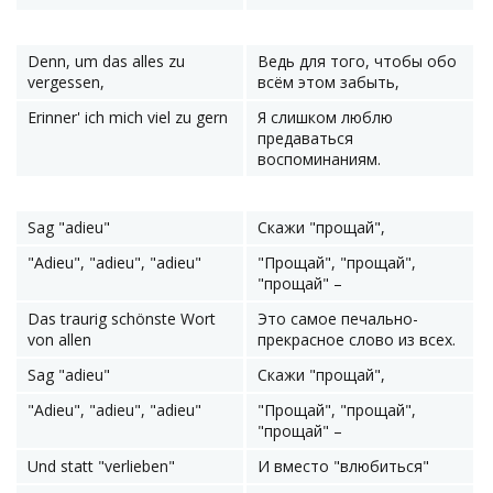
Denn, um das alles zu
Ведь для того, чтобы обо
vergessen,
всём этом забыть,
Erinner' ich mich viel zu gern
Я слишком люблю
предаваться
воспоминаниям.
Sag "adieu"
Скажи "прощай",
"Adieu", "adieu", "adieu"
"Прощай", "прощай",
"прощай" –
Das traurig schönste Wort
Это самое печально-
von allen
прекрасное слово из всех.
Sag "adieu"
Скажи "прощай",
"Adieu", "adieu", "adieu"
"Прощай", "прощай",
"прощай" –
Und statt "verlieben"
И вместо "влюбиться"