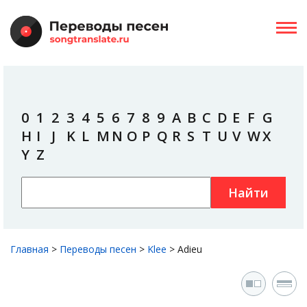
0
1
2
3
4
5
6
7
8
9
A
B
C
D
E
F
G
H
I
J
K
L
M
N
O
P
Q
R
S
T
U
V
W
X
Y
Z
Найти
Главная
>
Переводы песен
>
Klee
>
Adieu