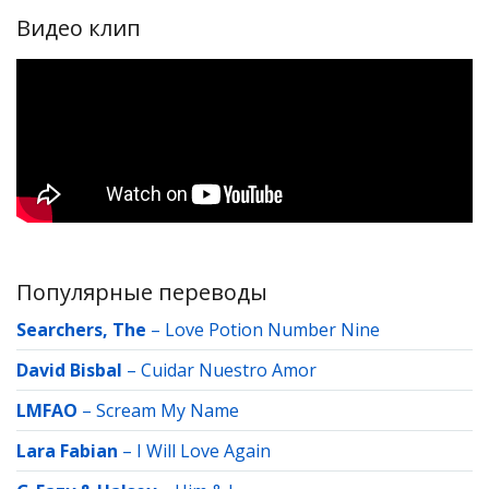
Видео клип
Популярные переводы
Searchers, The
–
Love Potion Number Nine
David Bisbal
–
Cuidar Nuestro Amor
LMFAO
–
Scream My Name
Lara Fabian
–
I Will Love Again