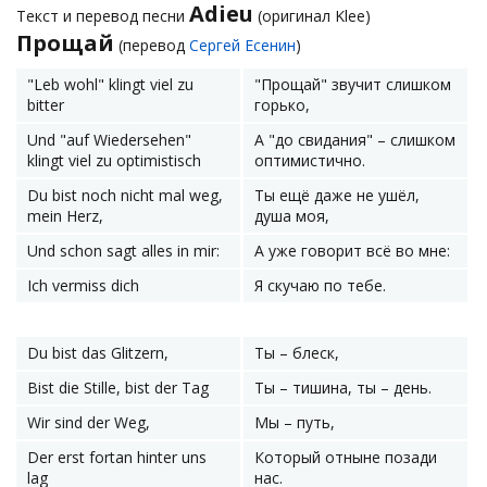
Adieu
Текст и перевод песни
(оригинал Klee)
Прощай
(перевод
Сергей Есенин
)
"Leb wohl" klingt viel zu
"Прощай" звучит слишком
bitter
горько,
Und "auf Wiedersehen"
А "до свидания" – слишком
klingt viel zu optimistisch
оптимистично.
Du bist noch nicht mal weg,
Ты ещё даже не ушёл,
mein Herz,
душа моя,
Und schon sagt alles in mir:
А уже говорит всё во мне:
Ich vermiss dich
Я скучаю по тебе.
Du bist das Glitzern,
Ты – блеск,
Bist die Stille, bist der Tag
Ты – тишина, ты – день.
Wir sind der Weg,
Мы – путь,
Der erst fortan hinter uns
Который отныне позади
lag
нас.