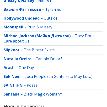
G-Eazy & Halsey
–
Him & I
Василя Фаттахова
–
Туган як
Hollywood Undead
–
Outside
Moonspell
–
Ruin & Misery
Michael Jackson (Майкл Джексон)
–
They Don't
Care about Us
Slipknot
–
The Blister Exists
Natalia Oreiro
–
Cambio Dolor*
Arash
–
One Day
Sak Noel
–
Loca People (La Gente Esta Muy Loca)
SAINt JHN
–
Roses
Santana
–
Black Magic Woman*
Новые переводы