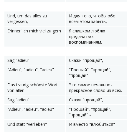
Und, um das alles zu
И для того, чтобы обо
vergessen,
всём этом забыть,
Erinner' ich mich viel zu gern
Я слишком люблю
предаваться
воспоминаниям.
Sag "adieu"
Скажи "прощай",
"Adieu", "adieu", "adieu"
"Прощай", "прощай",
"прощай" –
Das traurig schönste Wort
Это самое печально-
von allen
прекрасное слово из всех.
Sag "adieu"
Скажи "прощай",
"Adieu", "adieu", "adieu"
"Прощай", "прощай",
"прощай" –
Und statt "verlieben"
И вместо "влюбиться"