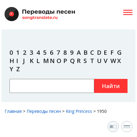
0
1
2
3
4
5
6
7
8
9
A
B
C
D
E
F
G
H
I
J
K
L
M
N
O
P
Q
R
S
T
U
V
W
X
Y
Z
Найти
Главная
>
Переводы песен
>
King Princess
>
1950