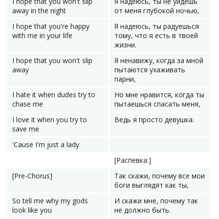
I hope that you won't slip
Я надеюсь, ты не уйдешь
away in the night
от меня глубокой ночью,
I hope that you're happy
Я надеюсь, ты радуешься
with me in your life
тому, что я есть в твоей
жизни.
I hope that you won't slip
Я ненавижу, когда за мной
away
пытаются ухаживать
парни,
I hate it when dudes try to
Но мне нравится, когда ты
chase me
пытаешься спасать меня,
I love it when you try to
Ведь я просто девушка.
save me
'Cause I'm just a lady
[Распевка:]
[Pre-Chorus]
Так скажи, почему все мои
боги выглядят как ты,
So tell me why my gods
И скажи мне, почему так
look like you
не должно быть.