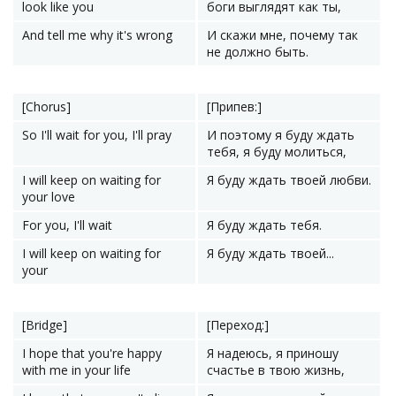
look like you
боги выглядят как ты,
And tell me why it's wrong
И скажи мне, почему так
не должно быть.
[Chorus]
[Припев:]
So I'll wait for you, I'll pray
И поэтому я буду ждать
тебя, я буду молиться,
I will keep on waiting for
Я буду ждать твоей любви.
your love
For you, I'll wait
Я буду ждать тебя.
I will keep on waiting for
Я буду ждать твоей...
your
[Bridge]
[Переход:]
I hope that you're happy
Я надеюсь, я приношу
with me in your life
счастье в твою жизнь,