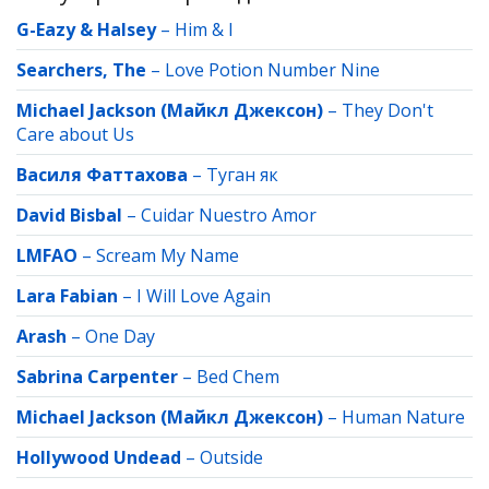
G-Eazy & Halsey
–
Him & I
Searchers, The
–
Love Potion Number Nine
Michael Jackson (Майкл Джексон)
–
They Don't
Care about Us
Василя Фаттахова
–
Туган як
David Bisbal
–
Cuidar Nuestro Amor
LMFAO
–
Scream My Name
Lara Fabian
–
I Will Love Again
Arash
–
One Day
Sabrina Carpenter
–
Bed Chem
Michael Jackson (Майкл Джексон)
–
Human Nature
Hollywood Undead
–
Outside