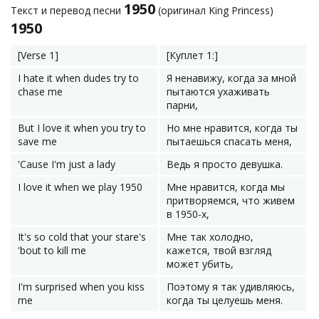
1950
Текст и перевод песни
(оригинал King Princess)
1950
[Verse 1]
[Куплет 1:]
I hate it when dudes try to
Я ненавижу, когда за мной
chase me
пытаются ухаживать
парни,
But I love it when you try to
Но мне нравится, когда ты
save me
пытаешься спасать меня,
'Cause I'm just a lady
Ведь я просто девушка.
I love it when we play 1950
Мне нравится, когда мы
притворяемся, что живем
в 1950-х,
It's so cold that your stare's
Мне так холодно,
'bout to kill me
кажется, твой взгляд
может убить,
I'm surprised when you kiss
Поэтому я так удивляюсь,
me
когда ты целуешь меня.