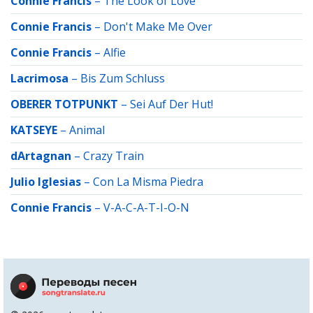
Connie Francis
–
The Look of Love
Connie Francis
–
Don't Make Me Over
Connie Francis
–
Alfie
Lacrimosa
–
Bis Zum Schluss
OBERER TOTPUNKT
–
Sei Auf Der Hut!
KATSEYE
–
Animal
dArtagnan
–
Crazy Train
Julio Iglesias
–
Con La Misma Piedra
Connie Francis
–
V-A-C-A-T-I-O-N