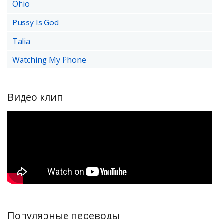
Ohio
Pussy Is God
Talia
Watching My Phone
Видео клип
Популярные переводы