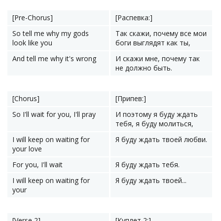
[Pre-Chorus]
[Распевка:]
So tell me why my gods
Так скажи, почему все мои
look like you
боги выглядят как ты,
And tell me why it's wrong
И скажи мне, почему так
не должно быть.
[Chorus]
[Припев:]
So I'll wait for you, I'll pray
И поэтому я буду ждать
тебя, я буду молиться,
I will keep on waiting for
Я буду ждать твоей любви.
your love
For you, I'll wait
Я буду ждать тебя.
I will keep on waiting for
Я буду ждать твоей...
your
[Verse 2]
[Куплет 2:]