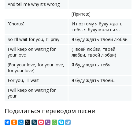
And tell me why it's wrong
[Припев:]
[Chorus]
И поэтому я буду ждать
тебя, я буду молиться,
So I'll wait for you, I'll pray
Я буду ждать твоей любви.
I will keep on waiting for
(Твоей любви, твоей
your love
любви, твоей любви)
(For your love, for your love,
Я буду ждать тебя.
for your love)
For you, I'll wait
Я буду ждать твоей...
I will keep on waiting for
your
Поделиться переводом песни