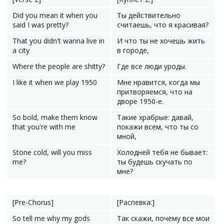
Did you mean it when you
Ты действительно
said I was pretty?
считаешь, что я красивая?
That you didn't wanna live in
И что ты не хочешь жить
a city
в городе,
Where the people are shitty?
Где все люди уроды.
I like it when we play 1950
Мне нравится, когда мы
притворяемся, что на
дворе 1950-е.
So bold, make them know
Такие храбрые: давай,
that you're with me
покажи всем, что ты со
мной,
Stone cold, will you miss
Холодней тебя не бывает:
me?
ты будешь скучать по
мне?
[Pre-Chorus]
[Распевка:]
So tell me why my gods
Так скажи, почему все мои