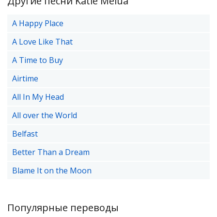
Другие песни Katie Melua
A Happy Place
A Love Like That
A Time to Buy
Airtime
All In My Head
All over the World
Belfast
Better Than a Dream
Blame It on the Moon
Популярные переводы