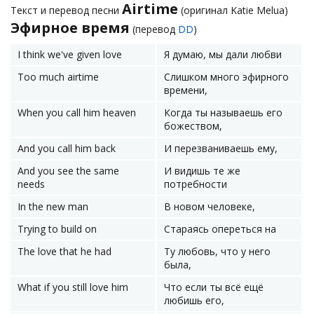
Airtime
Текст и перевод песни
(оригинал Katie Melua)
Эфирное время
(перевод
DD
)
I think we've given love
Я думаю, мы дали любви
Too much airtime
Слишком много эфирного
времени,
When you call him heaven
Когда ты называешь его
божеством,
And you call him back
И перезваниваешь ему,
And you see the same
И видишь те же
needs
потребности
In the new man
В новом человеке,
Trying to build on
Стараясь опереться на
The love that he had
Ту любовь, что у него
была,
What if you still love him
Что если ты всё ещё
любишь его,