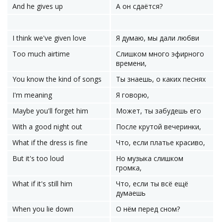
And he gives up
А он сдаётся?
I think we've given love
Я думаю, мы дали любви
Too much airtime
Слишком много эфирного
времени,
You know the kind of songs
Ты знаешь, о каких песнях
I'm meaning
Я говорю,
Maybe you'll forget him
Может, ты забудешь его
With a good night out
После крутой вечеринки,
What if the dress is fine
Что, если платье красиво,
But it's too loud
Но музыка слишком
громка,
What if it's still him
Что, если ты всё ещё
думаешь
When you lie down
О нём перед сном?