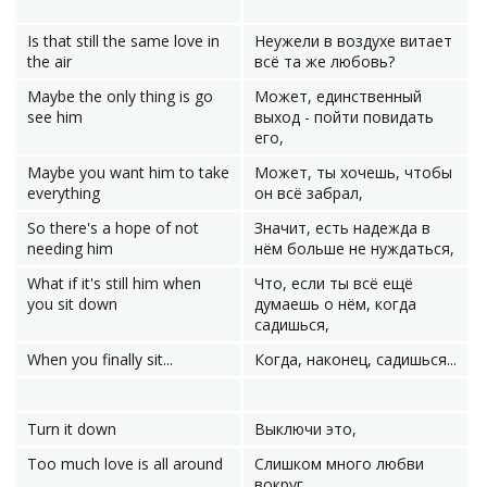
Is that still the same love in
Неужели в воздухе витает
the air
всё та же любовь?
Maybe the only thing is go
Может, единственный
see him
выход - пойти повидать
его,
Maybe you want him to take
Может, ты хочешь, чтобы
everything
он всё забрал,
So there's a hope of not
Значит, есть надежда в
needing him
нём больше не нуждаться,
What if it's still him when
Что, если ты всё ещё
you sit down
думаешь о нём, когда
садишься,
When you finally sit...
Когда, наконец, садишься...
Turn it down
Выключи это,
Too much love is all around
Слишком много любви
вокруг,