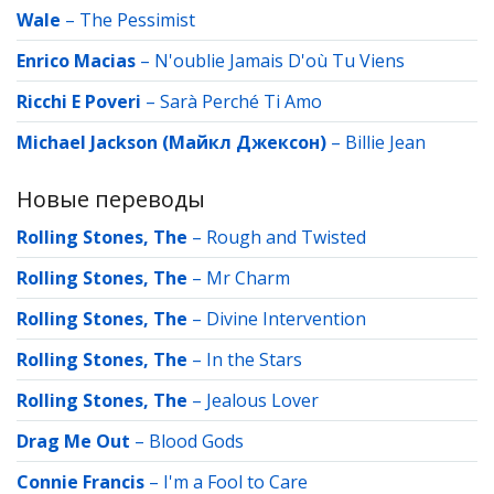
Wale
–
The Pessimist
Enrico Macias
–
N'oublie Jamais D'où Tu Viens
Ricchi E Poveri
–
Sarà Perché Ti Amo
Michael Jackson (Майкл Джексон)
–
Billie Jean
Новые переводы
Rolling Stones, The
–
Rough and Twisted
Rolling Stones, The
–
Mr Charm
Rolling Stones, The
–
Divine Intervention
Rolling Stones, The
–
In the Stars
Rolling Stones, The
–
Jealous Lover
Drag Me Out
–
Blood Gods
Connie Francis
–
I'm a Fool to Care