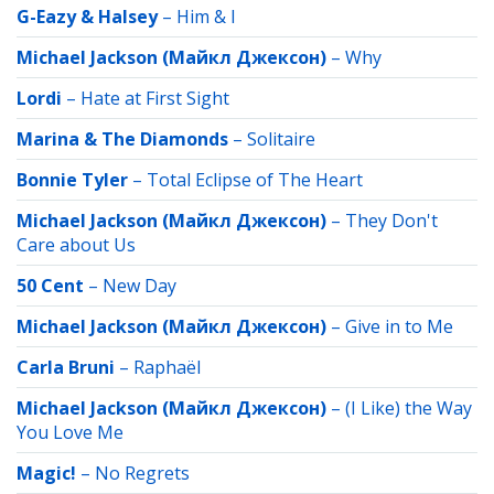
G-Eazy & Halsey
–
Him & I
Michael Jackson (Майкл Джексон)
–
Why
Lordi
–
Hate at First Sight
Marina & The Diamonds
–
Solitaire
Bonnie Tyler
–
Total Eclipse of The Heart
Michael Jackson (Майкл Джексон)
–
They Don't
Care about Us
50 Cent
–
New Day
Michael Jackson (Майкл Джексон)
–
Give in to Me
Carla Bruni
–
Raphaёl
Michael Jackson (Майкл Джексон)
–
(I Like) the Way
You Love Me
Magic!
–
No Regrets