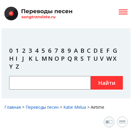
0
1
2
3
4
5
6
7
8
9
A
B
C
D
E
F
G
H
I
J
K
L
M
N
O
P
Q
R
S
T
U
V
W
X
Y
Z
Найти
Главная
>
Переводы песен
>
Katie Melua
>
Airtime