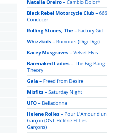
Natalia Oreiro
–
Cambio Dolor*
Black Rebel Motorcycle Club
–
666
Conducer
Rolling Stones, The
–
Factory Girl
Whizzkids
–
Rumours (Digi Digi)
Kacey Musgraves
–
Velvet Elvis
Barenaked Ladies
–
The Big Bang
Theory
Gala
–
Freed from Desire
Misfits
–
Saturday Night
UFO
–
Belladonna
Helene Rolles
–
Pour L'Amour d'un
Garçon (OST Hélène Et Les
Garçons)