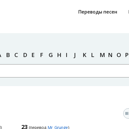
Переводы песен
A
B
C
D
E
F
G
H
I
J
K
L
M
N
O
P
23
)
(перевод
Mr_Grunge
)