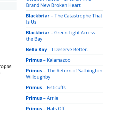
Brand New Broken Heart
Blackbriar
–
The Catastrophe That
Is Us
Blackbriar
–
Green Light Across
the Bay
Bella Kay
–
I Deserve Better.
Primus
–
Kalamazoo
торая
Primus
–
The Return of Sathington
..
Willoughby
Primus
–
Fisticuffs
Primus
–
Arnie
Primus
–
Hats Off