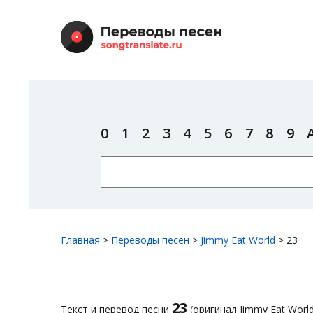
0
1
2
3
4
5
6
7
8
9
Главная
>
Переводы песен
>
Jimmy Eat World
>
23
23
Текст и перевод песни
(оригинал Jimmy Eat World