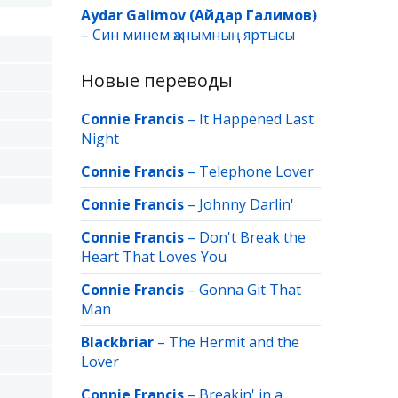
Aydar Galimov (Айдар Галимов)
–
Син минем җанымның яртысы
Новые переводы
Connie Francis
–
It Happened Last
Night
Connie Francis
–
Telephone Lover
Connie Francis
–
Johnny Darlin'
Connie Francis
–
Don't Break the
Heart That Loves You
Connie Francis
–
Gonna Git That
Man
Blackbriar
–
The Hermit and the
Lover
Connie Francis
–
Breakin' in a