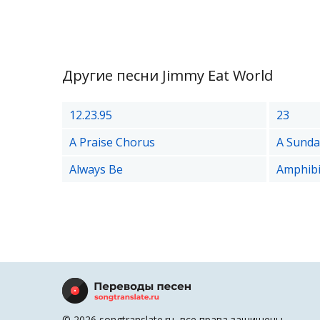
Другие песни Jimmy Eat World
12.23.95
23
A Praise Chorus
A Sunda
Always Be
Amphib
© 2026 songtranslate.ru, все права защищены