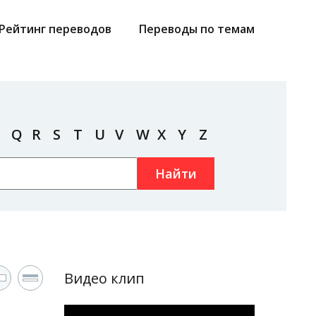
Рейтинг переводов
Переводы по темам
Q
R
S
T
U
V
W
X
Y
Z
Найти
Видео клип