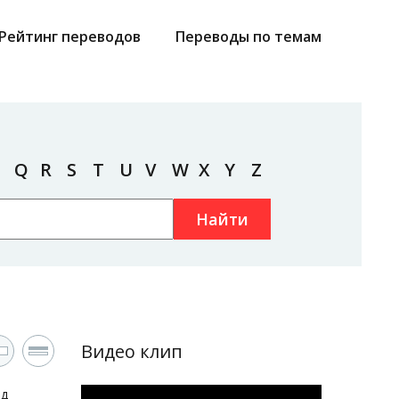
Рейтинг переводов
Переводы по темам
Q
R
S
T
U
V
W
X
Y
Z
Найти
Видео клип
од