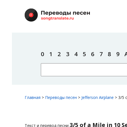
0
1
2
3
4
5
6
7
8
9
Главная
>
Переводы песен
>
Jefferson Airplane
>
3/5 
3/5 of a Mile in 10 
Текст и перевод песни