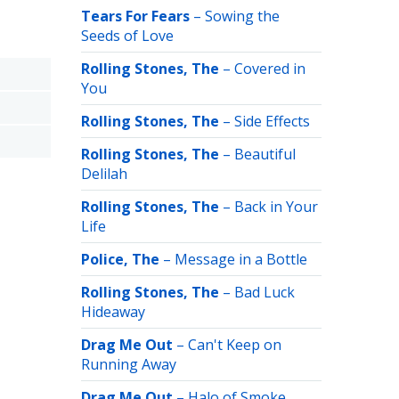
Tears For Fears
–
Sowing the
Seeds of Love
Rolling Stones, The
–
Covered in
You
Rolling Stones, The
–
Side Effects
Rolling Stones, The
–
Beautiful
Delilah
Rolling Stones, The
–
Back in Your
Life
Police, The
–
Message in a Bottle
Rolling Stones, The
–
Bad Luck
Hideaway
Drag Me Out
–
Can't Keep on
Running Away
Drag Me Out
–
Halo of Smoke