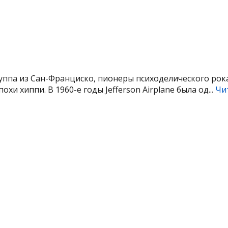
уппа из Сан-Франциско, пионеры психоделического рока
охи хиппи. В 1960-е годы Jefferson Airplane была од...
Чи