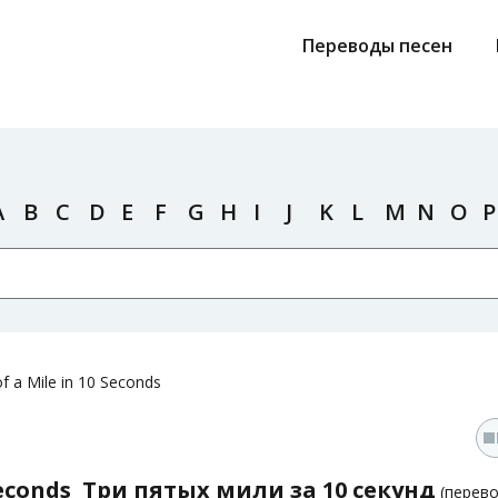
Переводы песен
A
B
C
D
E
F
G
H
I
J
K
L
M
N
O
P
of a Mile in 10 Seconds
Seconds
Три пятых мили за 10 секунд
(перев