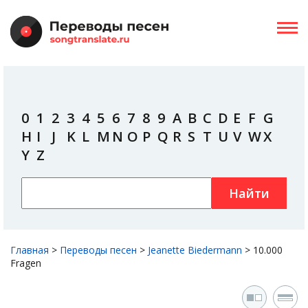
0
1
2
3
4
5
6
7
8
9
A
B
C
D
E
F
G
H
I
J
K
L
M
N
O
P
Q
R
S
T
U
V
W
X
Y
Z
Найти
Главная
>
Переводы песен
>
Jeanette Biedermann
>
10.000
Fragen