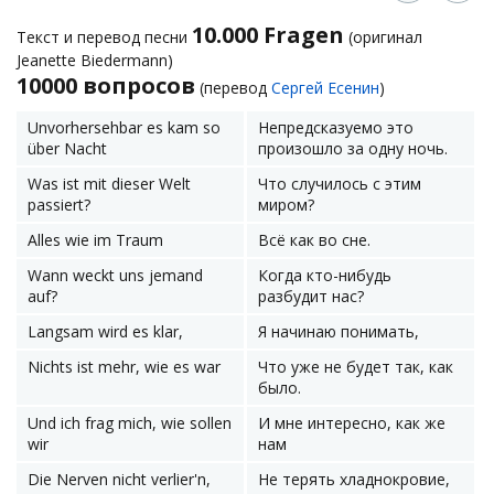
10.000 Fragen
Текст и перевод песни
(оригинал
Jeanette Biedermann)
10000 вопросов
(перевод
Сергей Есенин
)
Unvorhersehbar es kam so
Непредсказуемо это
über Nacht
произошло за одну ночь.
Was ist mit dieser Welt
Что случилось с этим
passiert?
миром?
Alles wie im Traum
Всё как во сне.
Wann weckt uns jemand
Когда кто-нибудь
auf?
разбудит нас?
Langsam wird es klar,
Я начинаю понимать,
Nichts ist mehr, wie es war
Что уже не будет так, как
было.
Und ich frag mich, wie sollen
И мне интересно, как же
wir
нам
Die Nerven nicht verlier'n,
Не терять хладнокровие,