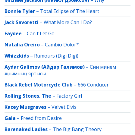
Michael Jackson (Майкл Джексон)
–
Why
Bonnie Tyler
–
Total Eclipse of The Heart
Jack Savoretti
–
What More Can I Do?
Faydee
–
Can't Let Go
Natalia Oreiro
–
Cambio Dolor*
Whizzkids
–
Rumours (Digi Digi)
Aydar Galimov (Айдар Галимов)
–
Син минем
җанымның яртысы
Black Rebel Motorcycle Club
–
666 Conducer
Rolling Stones, The
–
Factory Girl
Kacey Musgraves
–
Velvet Elvis
Gala
–
Freed from Desire
Barenaked Ladies
–
The Big Bang Theory