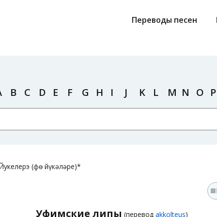
Переводы песен
A
B
C
D
E
F
G
H
I
J
K
L
M
N
O
P
укелерэ (Өфө йүкәләре)*
Уфимские липы
(перевод
akkolteus
)