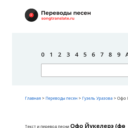
0
1
2
3
4
5
6
7
8
9
Главная
>
Переводы песен
>
Гузель Уразова
>
Офо Й
Офо Йукелерэ (Өфө
Текст и перевод песни