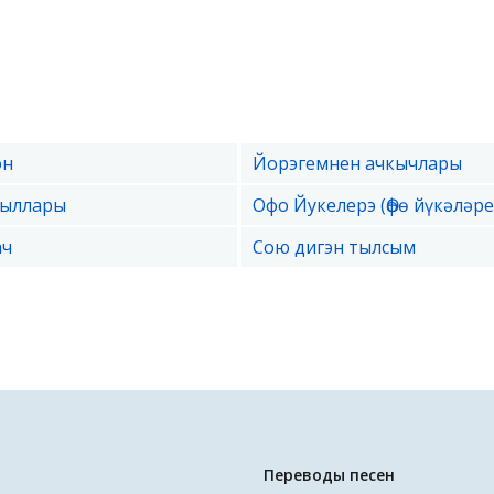
эн
Йорэгемнен ачкычлары
Кыллары
Офо Йукелерэ (Өфө йүкәләре
ач
Сою дигэн тылсым
Переводы песен