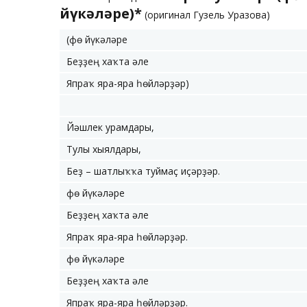
йүкәләре)*
(оригинал Гузель Уразова)
(Өфө йүкәләре
Беҙҙең хаҡта әле
Япраҡ яра-яра һөйләрҙәр)
Йәшлек урамдары,
Тулы хыялдары,
Беҙ – шатлыҡҡа туймаҫ иҫәрҙәр.
Өфө йүкәләре
Беҙҙең хаҡта әле
Япраҡ яра-яра һөйләрҙәр.
Өфө йүкәләре
Беҙҙең хаҡта әле
Япраҡ яра-яра һөйләрҙәр.