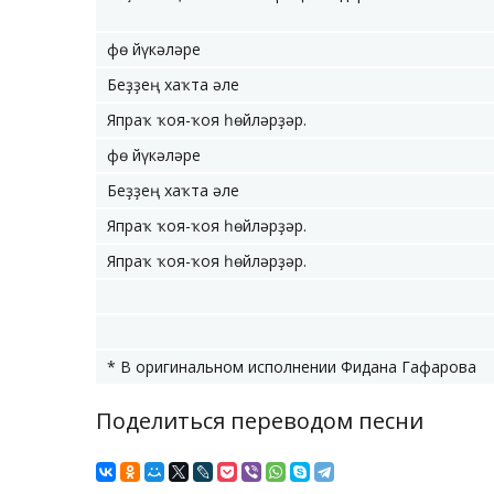
Өфө йүкәләре
Беҙҙең хаҡта әле
Япраҡ ҡоя-ҡоя һөйләрҙәр.
Өфө йүкәләре
Беҙҙең хаҡта әле
Япраҡ ҡоя-ҡоя һөйләрҙәр.
Япраҡ ҡоя-ҡоя һөйләрҙәр.
* В оригинальном исполнении Фидана Гафарова
Поделиться переводом песни