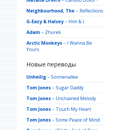
Natalia Oreiro
–
Cambio Dolor*
Neighbourhood, The
–
Reflections
G-Eazy & Halsey
–
Him & I
Adam
–
Zhurek
Arctic Monkeys
–
I Wanna Be
Yours
Новые переводы
Unheilig
–
Sonnenallee
Tom Jones
–
Sugar Daddy
Tom Jones
–
Unchained Melody
Tom Jones
–
Touch My Heart
Tom Jones
–
Some Peace of Mind