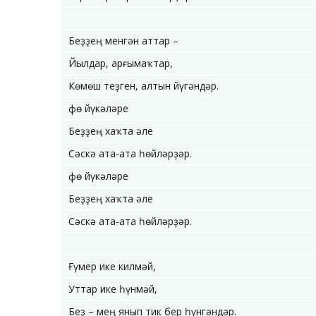
Беҙҙең менгән аттар –
Йылдар, арғымаҡтар,
Көмөш теҙген, алтын йүгәндәр.
Өфө йүкәләре
Беҙҙең хаҡта әле
Сәскә ата-ата һөйләрҙәр.
Өфө йүкәләре
Беҙҙең хаҡта әле
Сәскә ата-ата һөйләрҙәр.
Ғүмер ике килмәй,
Уттар ике һүнмәй,
Беҙ – мең янып тик бер һүнгәндәр.