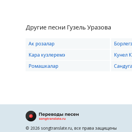
Другие песни Гузель Уразова
Ак розалар
Борлег
Кара кузлеремэ
Кунел 
Ромашкалар
Сандуг
© 2026 songtranslate.ru, все права защищены