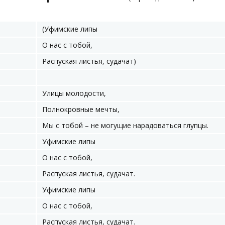
(Уфимские липы
О нас с тобой,
Распуская листья, судачат)
Улицы молодости,
Полнокровные мечты,
Мы с тобой – не могущие нарадоваться глупцы.
Уфимские липы
О нас с тобой,
Распуская листья, судачат.
Уфимские липы
О нас с тобой,
Распуская листья, судачат.