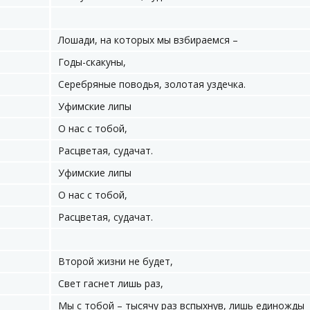
Лошади, на которых мы взбираемся –
Годы-скакуны,
Серебряные поводья, золотая уздечка.
Уфимские липы
О нас с тобой,
Расцветая, судачат.
Уфимские липы
О нас с тобой,
Расцветая, судачат.
Второй жизни не будет,
Свет гаснет лишь раз,
Мы с тобой – тысячу раз вспыхнув, лишь единожды