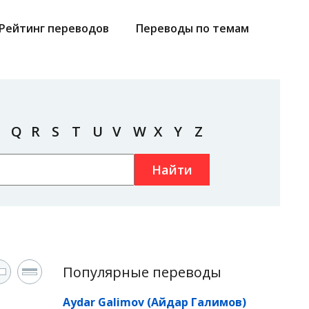
Рейтинг переводов
Переводы по темам
Q
R
S
T
U
V
W
X
Y
Z
Найти
Популярные переводы
Aydar Galimov (Айдар Галимов)