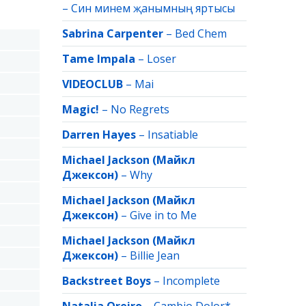
–
Син минем җанымның яртысы
Sabrina Carpenter
–
Bed Chem
Tame Impala
–
Loser
VIDEOCLUB
–
Mai
Magic!
–
No Regrets
Darren Hayes
–
Insatiable
Michael Jackson (Майкл
Джексон)
–
Why
Michael Jackson (Майкл
Джексон)
–
Give in to Me
Michael Jackson (Майкл
Джексон)
–
Billie Jean
Backstreet Boys
–
Incomplete