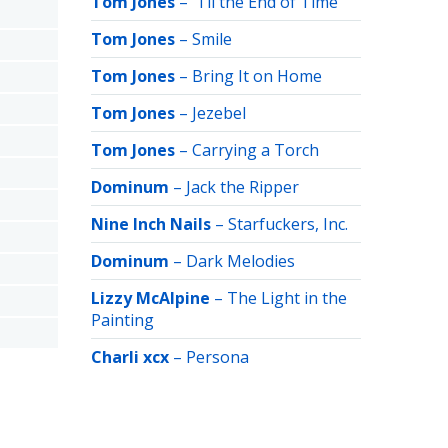
Tom Jones
–
'Til the End of Time
Tom Jones
–
Smile
Tom Jones
–
Bring It on Home
Tom Jones
–
Jezebel
Tom Jones
–
Carrying a Torch
Dominum
–
Jack the Ripper
Nine Inch Nails
–
Starfuckers, Inc.
Dominum
–
Dark Melodies
Lizzy McAlpine
–
The Light in the
Painting
Charli xcx
–
Persona