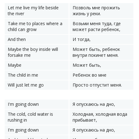
Let me live my life beside
Позволь мне прожить
the river
жизнь у реки.
Take me to places where a
Возьми меня туда, где
child can grow
может расти ребенок,
And then
И тогда,
Maybe the boy inside will
Может быть, ребенок
forsake me
внутри покинет меня.
Maybe
Может быть,
The child in me
Ребенок во мне
Will just let me go
Просто отпустит меня.
I'm going down
Я опускаюсь на дно,
The cold, cold water is
Холодная, холодная вода
rushing in
прибывает,
I'm going down
Я опускаюсь на дно,