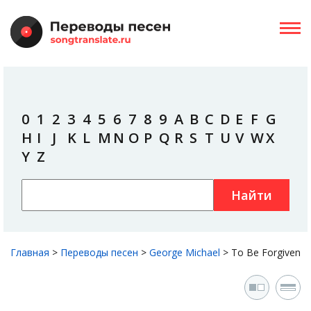
0
1
2
3
4
5
6
7
8
9
A
B
C
D
E
F
G
H
I
J
K
L
M
N
O
P
Q
R
S
T
U
V
W
X
Y
Z
Найти
Главная
>
Переводы песен
>
George Michael
>
To Be Forgiven