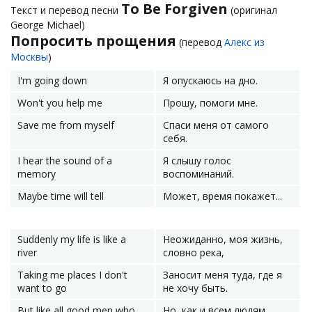
To Be Forgiven
Текст и перевод песни
(оригинал
George Michael)
Попросить прощения
(перевод
Алекс из
Москвы
)
I'm going down
Я опускаюсь на дно.
Won't you help me
Прошу, помоги мне.
Save me from myself
Спаси меня от самого
себя.
I hear the sound of a
Я слышу голос
memory
воспоминаний.
Maybe time will tell
Может, время покажет...
Suddenly my life is like a
Неожиданно, моя жизнь,
river
словно река,
Taking me places I don't
Заносит меня туда, где я
want to go
не хочу быть.
But like all good men who
Но, как и всем людям,