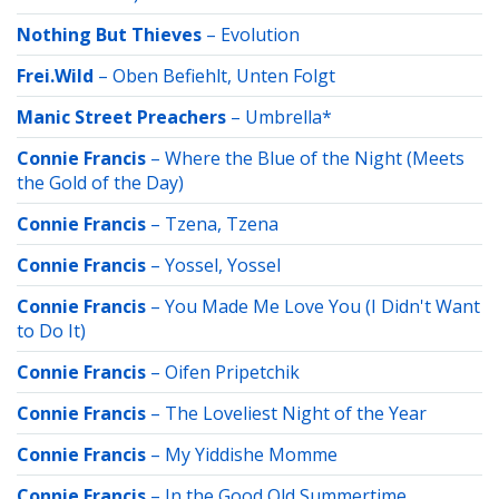
Nothing But Thieves
–
Evolution
Frei.Wild
–
Oben Befiehlt, Unten Folgt
Manic Street Preachers
–
Umbrella*
Connie Francis
–
Where the Blue of the Night (Meets
the Gold of the Day)
Connie Francis
–
Tzena, Tzena
Connie Francis
–
Yossel, Yossel
Connie Francis
–
You Made Me Love You (I Didn't Want
to Do It)
Connie Francis
–
Oifen Pripetchik
Connie Francis
–
The Loveliest Night of the Year
Connie Francis
–
My Yiddishe Momme
Connie Francis
–
In the Good Old Summertime