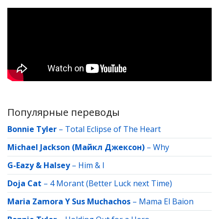
Популярные переводы
Bonnie Tyler
–
Total Eclipse of The Heart
Michael Jackson (Майкл Джексон)
–
Why
G-Eazy & Halsey
–
Him & I
Doja Cat
–
4 Morant (Better Luck next Time)
Maria Zamora Y Sus Muchachos
–
Mama El Baion