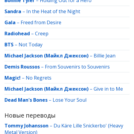
Bonnie Tyler
–
Holding Out for a Hero
Sandra
–
In the Heat of the Night
Gala
–
Freed from Desire
Radiohead
–
Creep
BTS
–
Not Today
Michael Jackson (Майкл Джексон)
–
Billie Jean
Demis Roussos
–
From Souvenirs to Souvenirs
Magic!
–
No Regrets
Michael Jackson (Майкл Джексон)
–
Give in to Me
Dead Man's Bones
–
Lose Your Soul
Новые переводы
Tommy Johansson
–
Du Käre Lille Snickerbo' (Heavy
Metal Version)