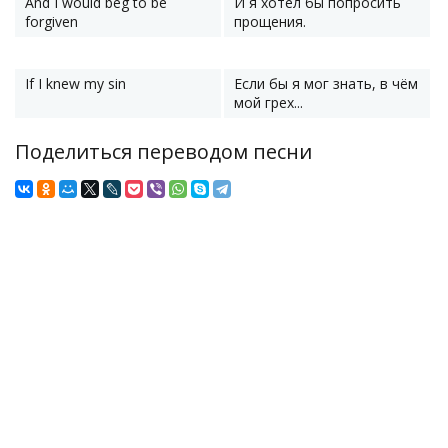
And I would beg to be
И я хотел бы попросить
forgiven
прощения.
If I knew my sin
Если бы я мог знать, в чём
мой грех...
Поделиться переводом песни