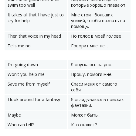
swim too well
которые хорошо плавают,
It takes all that I have just to
Мне стоит больших
cry for help
усилий, чтобы позвать на
помощь.
Then that voice in my head
Но голос в моей голове
Tells me no
Говорит мне: нет.
I'm going down
Я опускаюсь на дно.
Won't you help me
Прошу, помоги мне.
Save me from myself
Спаси меня от самого
себя.
I look around for a fantasy
Я оглядываюсь в поисках
фантазии.
Maybe
Может быть...
Who can tell?
Кто скажет?