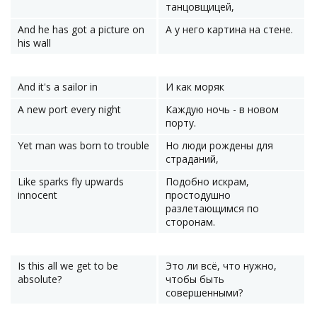
танцовщицей,
And he has got a picture on
А у него картина на стене.
his wall
And it's a sailor in
И как моряк
A new port every night
Каждую ночь - в новом
порту.
Yet man was born to trouble
Но люди рождены для
страданий,
Like sparks fly upwards
Подобно искрам,
innocent
простодушно
разлетающимся по
сторонам.
Is this all we get to be
Это ли всё, что нужно,
absolute?
чтобы быть
совершенными?