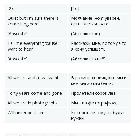
[2x:]
[2x:]
Quiet but I'm sure there is
Молчание, но я уверен,
something here
есть здесь что-то
(Absolute)
(Абсолютное)
Tell me everything 'cause I
Расскажи мне, потому что
want to hear
я хочу услышать
(Absolute)
(Абсолютно всё)
All we are and all we want
В размышлениях, кто мы и
кем мы хотим быть,
Forty years come and gone
Пролетели сорок лет.
All we are in photographs
Мы - на фотографиях,
Will never be taken
Которые никому не будут
нужны.