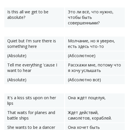
Is this all we get to be
Это ли всё, что нужно,
absolute?
чтобы быть
совершенными?
Quiet but I'm sure there is
Молчание, но я уверен,
something here
есть здесь что-то
(Absolute)
(Абсолютное)
Tell me everything 'cause I
Расскажи мне, потому что
want to hear
я хочу услышать
(Absolute)
(Абсолютно всё)
It's a kiss sits upon on her
Она ждёт поцелуя,
lips
That waits for planes and
Ждёт действий,
battle ships
самолётов, кораблей.
She wants to be a dancer
Она хочет быть