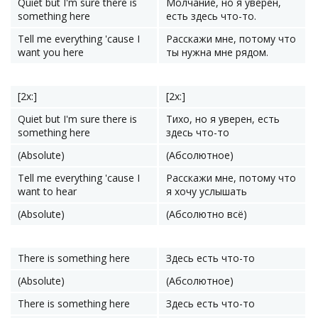
Quiet but I'm sure there is
Молчание, но я уверен,
something here
есть здесь что-то.
Tell me everything 'cause I
Расскажи мне, потому что
want you here
ты нужна мне рядом.
[2x:]
[2x:]
Quiet but I'm sure there is
Тихо, но я уверен, есть
something here
здесь что-то
(Absolute)
(Абсолютное)
Tell me everything 'cause I
Расскажи мне, потому что
want to hear
я хочу услышать
(Absolute)
(Абсолютно всё)
There is something here
Здесь есть что-то
(Absolute)
(Абсолютное)
There is something here
Здесь есть что-то