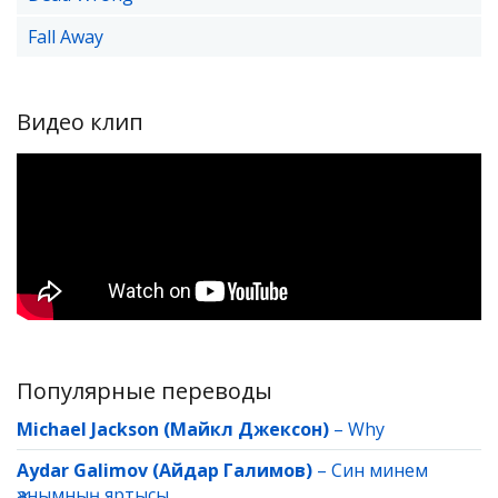
Fall Away
Видео клип
Популярные переводы
Michael Jackson (Майкл Джексон)
–
Why
Aydar Galimov (Айдар Галимов)
–
Син минем
җанымның яртысы