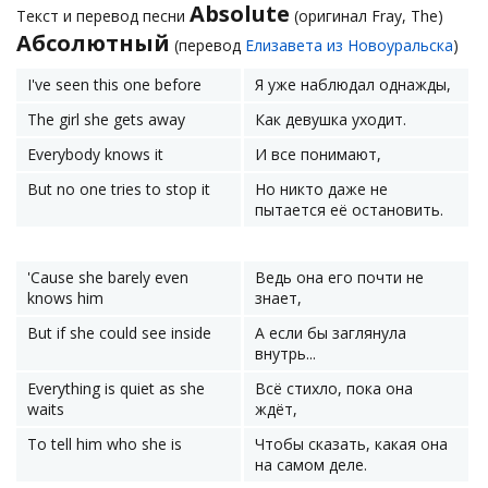
Absolute
Текст и перевод песни
(оригинал Fray, The)
Абсолютный
(перевод
Елизавета из Новоуральска
)
I've seen this one before
Я уже наблюдал однажды,
The girl she gets away
Как девушка уходит.
Everybody knows it
И все понимают,
But no one tries to stop it
Но никто даже не
пытается её остановить.
'Cause she barely even
Ведь она его почти не
knows him
знает,
But if she could see inside
А если бы заглянула
внутрь...
Everything is quiet as she
Всё стихло, пока она
waits
ждёт,
To tell him who she is
Чтобы сказать, какая она
на самом деле.