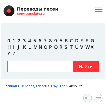
0
1
2
3
4
5
6
7
8
9
A
B
C
D
E
F
G
H
I
J
K
L
M
N
O
P
Q
R
S
T
U
V
W
X
Y
Z
Найти
Главная
>
Переводы песен
>
Fray, The
>
Absolute