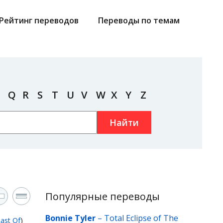
Рейтинг переводов
Переводы по темам
Q
R
S
T
U
V
W
X
Y
Z
Найти
Популярные переводы
Bonnie Tyler
–
Total Eclipse of The
ast Of
)