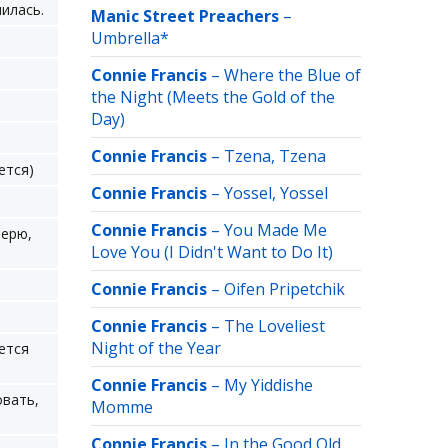
илась.
Manic Street Preachers
–
Umbrella*
Connie Francis
–
Where the Blue of
the Night (Meets the Gold of the
Day)
Connie Francis
–
Tzena, Tzena
ется)
Connie Francis
–
Yossel, Yossel
Connie Francis
–
You Made Me
Верю,
Love You (I Didn't Want to Do It)
Connie Francis
–
Oifen Pripetchik
Connie Francis
–
The Loveliest
Night of the Year
ется
Connie Francis
–
My Yiddishe
овать,
Momme
Connie Francis
–
In the Good Old