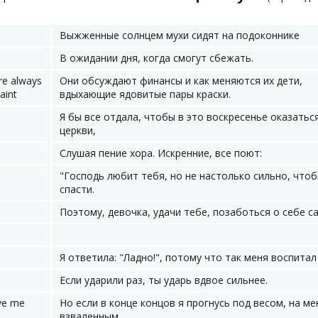
Выжженные солнцем мухи сидят на подоконнике
В ожидании дня, когда смогут сбежать.
re always
Они обсуждают финансы и как меняются их дети,
aint
вдыхающие ядовитые пары краски.
Я бы все отдала, чтобы в это воскресенье оказатьс
церкви,
Слушая пение хора. Искренние, все поют:
"Господь любит тебя, но не настолько сильно, что
спасти.
Поэтому, девочка, удачи тебе, позаботься о себе са
Я ответила: "Ладно!", потому что так меня воспитал
Если ударили раз, ты ударь вдвое сильнее.
ave me
Но если в конце концов я прогнусь под весом, на ме
взваленным,