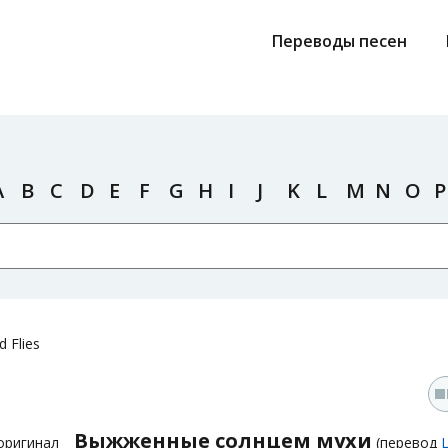
Переводы песен
A
B
C
D
E
F
G
H
I
J
K
L
M
N
O
P
 Flies
Выжженные солнцем мухи
оригинал
(перевод
L