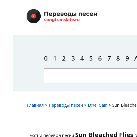
0
1
2
3
4
5
6
7
8
9
Главная
>
Переводы песен
>
Ethel Cain
>
Sun Bleached
Sun Bleached Flies
Текст и перевод песни
(