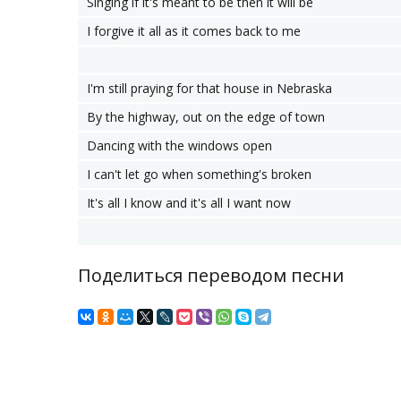
Singing if it's meant to be then it will be
I forgive it all as it comes back to me
I'm still praying for that house in Nebraska
By the highway, out on the edge of town
Dancing with the windows open
I can't let go when something's broken
It's all I know and it's all I want now
Поделиться переводом песни