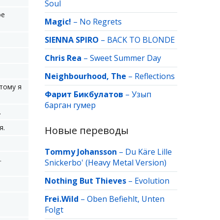
Soul
ое
Magic!
–
No Regrets
SIENNA SPIRO
–
BACK TO BLONDE
Chris Rea
–
Sweet Summer Day
Neighbourhood, The
–
Reflections
этому я
Фарит Бикбулатов
–
Узып
барган гумер
.
я.
Новые переводы
Tommy Johansson
–
Du Käre Lille
.
Snickerbo' (Heavy Metal Version)
Nothing But Thieves
–
Evolution
Frei.Wild
–
Oben Befiehlt, Unten
Folgt