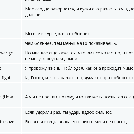
Мое сердце разорвется, и куски его разлетятся вдв
дальше.
Мы все в курсе, как это бывает:
Чем больнее, тем меньше это показываешь.
never go
Но мне все еще кажется, что им все известно, и по
не могу вернуться домой.
s
Я провожу жизнь, наблюдая, как она проходит мимо
 fight
И, Господи, я старалась, но, думаю, пора поборотьс
me (How
А я и не против, потому что так меня воспитал отец
Если ударили раз, ты ударь вдвое сильнее.
 to save
Все же я всегда знала, что никто меня не спасет,