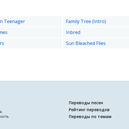
n Teenager
Family Tree (Intro)
mes
Inbred
rs
Sun Bleached Flies
Переводы песен
Рейтинг переводов
а.
Переводы по темам
ность