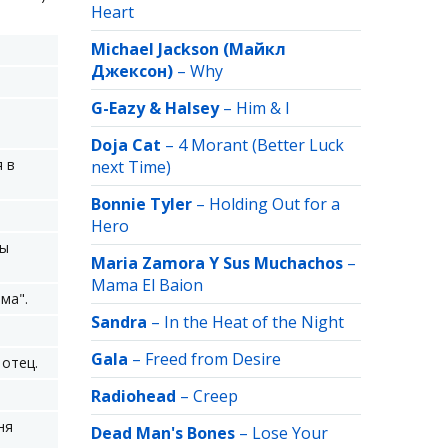
Heart
Michael Jackson (Майкл
Джексон)
–
Why
G-Eazy & Halsey
–
Him & I
Doja Cat
–
4 Morant (Better Luck
я в
next Time)
Bonnie Tyler
–
Holding Out for a
Hero
бы
Maria Zamora Y Sus Muchachos
–
Mama El Baion
ма".
Sandra
–
In the Heat of the Night
Gala
–
Freed from Desire
 отец.
Radiohead
–
Creep
ня
Dead Man's Bones
–
Lose Your