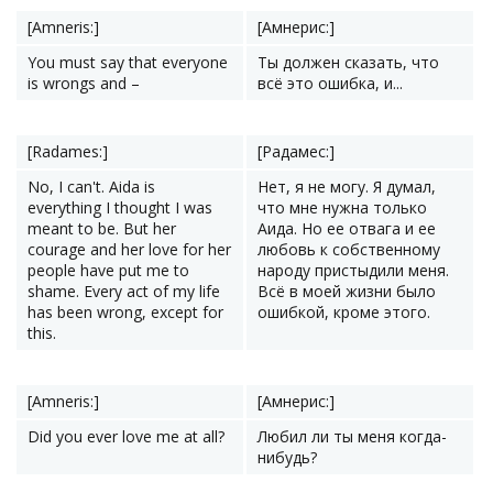
[Amneris:]
[Амнерис:]
You must say that everyone
Ты должен сказать, что
is wrongs and –
всё это ошибка, и...
[Radames:]
[Радамес:]
No, I can't. Aida is
Нет, я не могу. Я думал,
everything I thought I was
что мне нужна только
meant to be. But her
Аида. Но ее отвага и ее
courage and her love for her
любовь к собственному
people have put me to
народу пристыдили меня.
shame. Every act of my life
Всё в моей жизни было
has been wrong, except for
ошибкой, кроме этого.
this.
[Amneris:]
[Амнерис:]
Did you ever love me at all?
Любил ли ты меня когда-
нибудь?