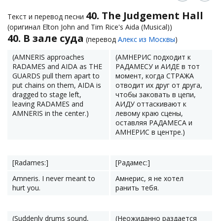
40. The Judgement Hall
Текст и перевод песни
(оригинал Elton John and Tim Rice's Aida (Musical))
40. В зале суда
(перевод
Алекс из Москвы
)
(AMNERIS approaches
(АМНЕРИС подходит к
RADAMES and AIDA as THE
РАДАМЕСУ и АИДЕ в тот
GUARDS pull them apart to
момент, когда СТРАЖА
put chains on them, AIDA is
отводит их друг от друга,
dragged to stage left,
чтобы заковать в цепи,
leaving RADAMES and
АИДУ оттаскивают к
AMNERIS in the center.)
левому краю сцены,
оставляя РАДАМЕСА и
АМНЕРИС в центре.)
[Radames:]
[Радамес:]
Amneris. I never meant to
Амнерис, я не хотел
hurt you.
ранить тебя.
(Suddenly drums sound,
(Неожиданно раздается