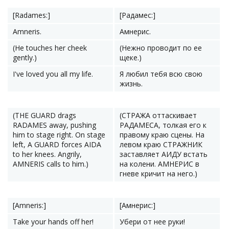
[Radames:]
[Радамес:]
Amneris.
Амнерис.
(He touches her cheek
(Нежно проводит по ее
gently.)
щеке.)
I've loved you all my life.
Я любил тебя всю свою
жизнь.
(THE GUARD drags
(СТРАЖА оттаскивает
RADAMES away, pushing
РАДАМЕСА, толкая его к
him to stage right. On stage
правому краю сцены. На
left, A GUARD forces AIDA
левом краю СТРАЖНИК
to her knees. Angrily,
заставляет АИДУ встать
AMNERIS calls to him.)
на колени. АМНЕРИС в
гневе кричит на него.)
[Amneris:]
[Амнерис:]
Take your hands off her!
Убери от нее руки!