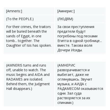
[Amneris:]
[Амнерис:]
(To the PEOPLE.)
(ЛЮДЯМ)
For their crimes, the traitors
За свои преступления
will be buried beneath the
предатели будут
sands of Egypt, in one
погребены под песками
tomb... together. The
Египта в одной гробнице...
Daughter of Isis has spoken.
вместе. Такова воля
Дочери Исиды.
(AMNERIS turns and runs
(АМНЕРИС
off, unable to watch. The
разворачивается и
music begins and AIDA and
выбегает, даже не
RADAMES are isolated.
оглянувшись. Звучит
Behind them, the Judgment
музыка, и АИДА с
Hall disappears.)
РАДАМЕСОМ оказываются
одни. Зал суда
растворяется за их
спинами.)