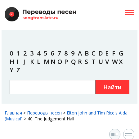
0
1
2
3
4
5
6
7
8
9
A
B
C
D
E
F
G
H
I
J
K
L
M
N
O
P
Q
R
S
T
U
V
W
X
Y
Z
Найти
Главная
>
Переводы песен
>
Elton John and Tim Rice's Aida
(Musical)
>
40. The Judgement Hall