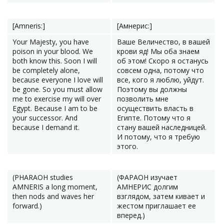
[Amneris:]
[Амнерис:]
Your Majesty, you have
Ваше Величество, в вашей
poison in your blood. We
крови яд! Мы оба знаем
both know this. Soon I will
об этом! Скоро я останусь
be completely alone,
совсем одна, потому что
because everyone I love will
все, кого я люблю, уйдут.
be gone. So you must allow
Поэтому вы должны
me to exercise my will over
позволить мне
Egypt. Because I am to be
осуществить власть в
your successor. And
Египте. Потому что я
because I demand it.
стану вашей наследницей.
И потому, что я требую
этого.
(PHARAOH studies
(ФАРАОН изучает
AMNERIS a long moment,
АМНЕРИС долгим
then nods and waves her
взглядом, затем кивает и
forward.)
жестом приглашает ее
вперед.)