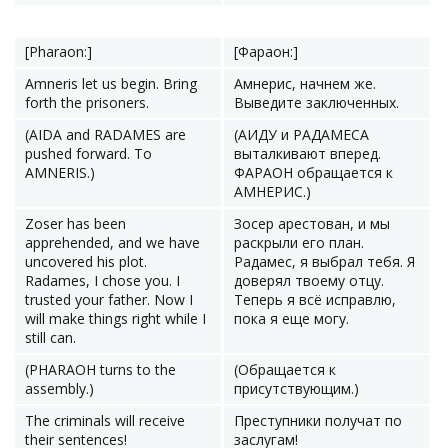
[Pharaon:]
[Фараон:]
Amneris let us begin. Bring
Амнерис, начнем же.
forth the prisoners.
Выведите заключенных.
(AIDA and RADAMES are
(АИДУ и РАДАМЕСА
pushed forward. To
выталкивают вперед.
AMNERIS.)
ФАРАОН обращается к
АМНЕРИС.)
Zoser has been
Зосер арестован, и мы
apprehended, and we have
раскрыли его план.
uncovered his plot.
Радамес, я выбрал тебя. Я
Radames, I chose you. I
доверял твоему отцу.
trusted your father. Now I
Теперь я всё исправлю,
will make things right while I
пока я еще могу.
still can.
(PHARAOH turns to the
(Обращается к
assembly.)
присутствующим.)
The criminals will receive
Преступники получат по
their sentences!
заслугам!