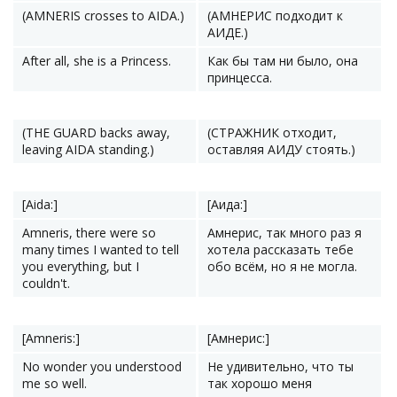
(AMNERIS crosses to AIDA.)
(АМНЕРИС подходит к
АИДЕ.)
After all, she is a Princess.
Как бы там ни было, она
принцесса.
(THE GUARD backs away,
(СТРАЖНИК отходит,
leaving AIDA standing.)
оставляя АИДУ стоять.)
[Aida:]
[Аида:]
Amneris, there were so
Амнерис, так много раз я
many times I wanted to tell
хотела рассказать тебе
you everything, but I
обо всём, но я не могла.
couldn't.
[Amneris:]
[Амнерис:]
No wonder you understood
Не удивительно, что ты
me so well.
так хорошо меня