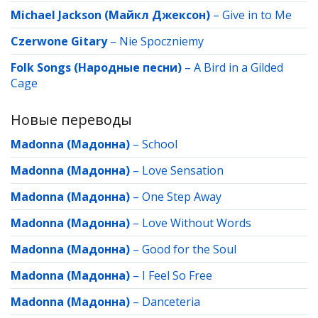
Michael Jackson (Майкл Джексон)
–
Give in to Me
Czerwone Gitary
–
Nie Spoczniemy
Folk Songs (Народные песни)
–
A Bird in a Gilded
Cage
Новые переводы
Madonna (Мадонна)
–
School
Madonna (Мадонна)
–
Love Sensation
Madonna (Мадонна)
–
One Step Away
Madonna (Мадонна)
–
Love Without Words
Madonna (Мадонна)
–
Good for the Soul
Madonna (Мадонна)
–
I Feel So Free
Madonna (Мадонна)
–
Danceteria