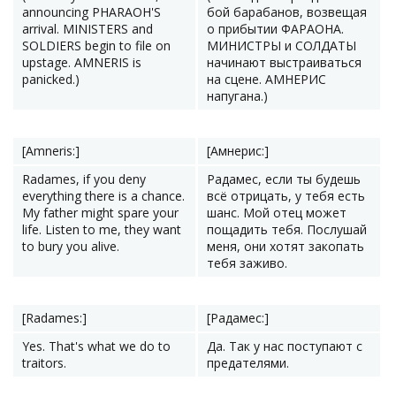
announcing PHARAOH'S
бой барабанов, возвещая
arrival. MINISTERS and
о прибытии ФАРАОНА.
SOLDIERS begin to file on
МИНИСТРЫ и СОЛДАТЫ
upstage. AMNERIS is
начинают выстраиваться
panicked.)
на сцене. АМНЕРИС
напугана.)
[Amneris:]
[Амнерис:]
Radames, if you deny
Радамес, если ты будешь
everything there is a chance.
всё отрицать, у тебя есть
My father might spare your
шанс. Мой отец может
life. Listen to me, they want
пощадить тебя. Послушай
to bury you alive.
меня, они хотят закопать
тебя заживо.
[Radames:]
[Радамес:]
Yes. That's what we do to
Да. Так у нас поступают с
traitors.
предателями.