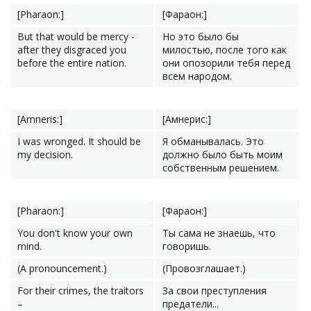
[Pharaon:]
[Фараон:]
But that would be mercy -
Но это было бы
after they disgraced you
милостью, после того как
before the entire nation.
они опозорили тебя перед
всем народом.
[Amneris:]
[Амнерис:]
I was wronged. It should be
Я обманывалась. Это
my decision.
должно было быть моим
собственным решением.
[Pharaon:]
[Фараон:]
You don't know your own
Ты сама не знаешь, что
mind.
говоришь.
(A pronouncement.)
(Провозглашает.)
For their crimes, the traitors
За свои преступления
–
предатели...