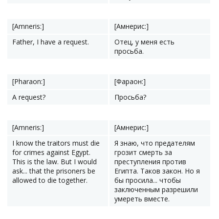
[Amneris:]
[Амнерис:]
Father, I have a request.
Отец, у меня есть
просьба.
[Pharaon:]
[Фараон:]
A request?
Просьба?
[Amneris:]
[Амнерис:]
I know the traitors must die
Я знаю, что предателям
for crimes against Egypt.
грозит смерть за
This is the law. But I would
преступления против
ask... that the prisoners be
Египта. Таков закон. Но я
allowed to die together.
бы просила... чтобы
заключенным разрешили
умереть вместе.