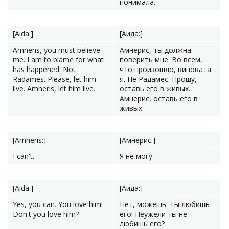
понимала.
[Aida:]
[Аида:]
Amneris, you must believe
Амнерис, ты должна
me. I am to blame for what
поверить мне. Во всем,
has happened. Not
что произошло, виновата
Radames. Please, let him
я. Не Радамес. Прошу,
live. Amneris, let him live.
оставь его в живых.
Амнерис, оставь его в
живых.
[Amneris:]
[Амнерис:]
I can't.
Я не могу.
[Aida:]
[Аида:]
Yes, you can. You love him!
Нет, можешь. Ты любишь
Don't you love him?
его! Неужели ты не
любишь его?