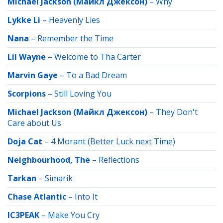
Michael Jackson (Майкл Джексон)
–
Why
Lykke Li
–
Heavenly Lies
Nana
–
Remember the Time
Lil Wayne
–
Welcome to Tha Carter
Marvin Gaye
–
To a Bad Dream
Scorpions
–
Still Loving You
Michael Jackson (Майкл Джексон)
–
They Don't
Care about Us
Doja Cat
–
4 Morant (Better Luck next Time)
Neighbourhood, The
–
Reflections
Tarkan
–
Simarik
Chase Atlantic
–
Into It
IC3PEAK
–
Make You Cry