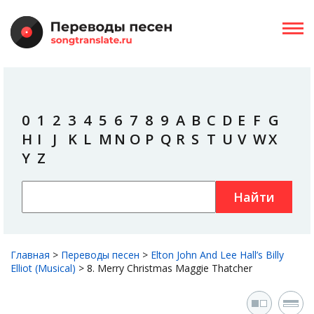
0
1
2
3
4
5
6
7
8
9
A
B
C
D
E
F
G
H
I
J
K
L
M
N
O
P
Q
R
S
T
U
V
W
X
Y
Z
Найти
Главная
>
Переводы песен
>
Elton John And Lee Hall’s Billy
Elliot (Musical)
>
8. Merry Christmas Maggie Thatcher