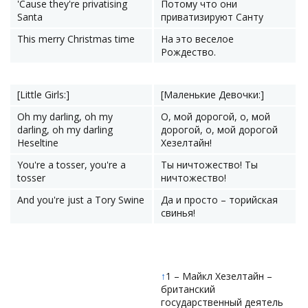
'Cause they're privatising
Потому что они
Santa
приватизируют Санту
This merry Christmas time
На это веселое
Рождество.
[Little Girls:]
[Маленькие Девочки:]
Oh my darling, oh my
О, мой дорогой, о, мой
darling, oh my darling
дорогой, о, мой дорогой
Heseltine
Хезелтайн!
You're a tosser, you're a
Ты ничтожество! Ты
tosser
ничтожество!
And you're just a Tory Swine
Да и просто – торийская
свинья!
↑
1 – Майкл Хезелтайн –
британский
государственный деятель