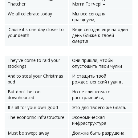
Thatcher
Мэгги Тэтчер! –
We all celebrate today
Мы все сегодня
празднуем,
'Cause it's one day closer to
Ведь сегодня еще на один
your death
день ближе к твоей
смерти!
They've come to raid your
Они пришли, чтобы
stockings
опустошить твои чулки
And to steal your Christmas
И стащить твой
pud
рождественский пудинг.
But don't be too
Но не слишком-то
downhearted
расстраивайся,
It's all for your own good
Это для твоего же блага.
The economic infrastructure
Экономическая
инфраструктура
Must be swept away
Должна быть разрушена,