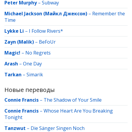
Peter Murphy
–
Subway
Michael Jackson (Майкл Джексон)
–
Remember the
Time
Lykke Li
–
I Follow Rivers*
Zayn (Malik)
–
BeFoUr
Magic!
–
No Regrets
Arash
–
One Day
Tarkan
–
Simarik
Новые переводы
Connie Francis
–
The Shadow of Your Smile
Connie Francis
–
Whose Heart Are You Breaking
Tonight
Tanzwut
–
Die Sänger Singen Noch