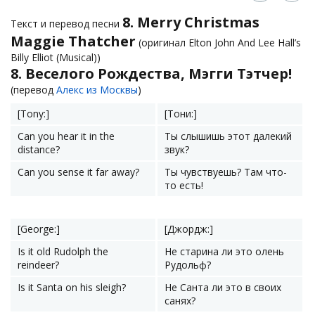
8. Merry Christmas
Текст и перевод песни
Maggie Thatcher
(оригинал Elton John And Lee Hall’s
Billy Elliot (Musical))
8. Веселого Рождества, Мэгги Тэтчер!
(перевод
Алекс из Москвы
)
[Tony:]
[Тони:]
Can you hear it in the
Ты слышишь этот далекий
distance?
звук?
Can you sense it far away?
Ты чувствуешь? Там что-
то есть!
[George:]
[Джордж:]
Is it old Rudolph the
Не старина ли это олень
reindeer?
Рудольф?
Is it Santa on his sleigh?
Не Санта ли это в своих
санях?