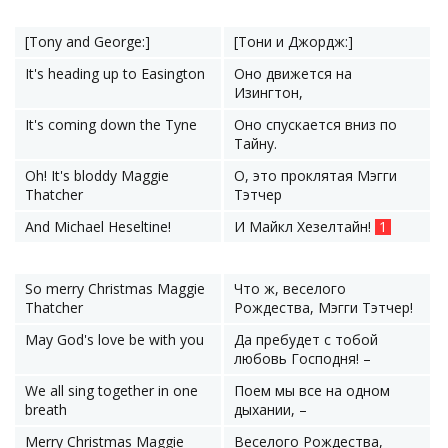
[Tony and George:]
[Тони и Джордж:]
It's heading up to Easington
Оно движется на
Изингтон,
It's coming down the Tyne
Оно спускается вниз по
Тайну.
Oh! It's bloddy Maggie
О, это проклятая Мэгги
Thatcher
Тэтчер
And Michael Heseltine!
И Майкл Хезелтайн!
1
So merry Christmas Maggie
Что ж, веселого
Thatcher
Рождества, Мэгги Тэтчер!
May God's love be with you
Да пребудет с тобой
любовь Господня! –
We all sing together in one
Поем мы все на одном
breath
дыхании, –
Merry Christmas Maggie
Веселого Рождества,