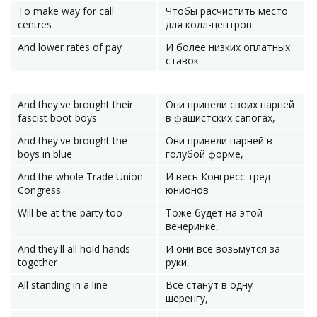
To make way for call
Чтобы расчистить место
centres
для колл-центров
And lower rates of pay
И более низких оплатных
ставок.
And they've brought their
Они привели своих парней
fascist boot boys
в фашистских сапогах,
And they've brought the
Они привели парней в
boys in blue
голубой форме,
And the whole Trade Union
И весь Конгресс тред-
Congress
юнионов
Will be at the party too
Тоже будет на этой
вечеринке,
And they'll all hold hands
И они все возьмутся за
together
руки,
All standing in a line
Все станут в одну
шеренгу,