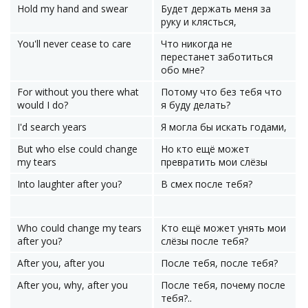
Hold my hand and swear
Будет держать меня за
руку и клясться,
You'll never cease to care
Что никогда не
перестанет заботиться
обо мне?
For without you there what
Потому что без тебя что
would I do?
я буду делать?
I'd search years
Я могла бы искать годами,
But who else could change
Но кто ещё может
my tears
превратить мои слёзы
Into laughter after you?
В смех после тебя?
Who could change my tears
Кто ещё может унять мои
after you?
слёзы после тебя?
After you, after you
После тебя, после тебя?
After you, why, after you
После тебя, почему после
тебя?..