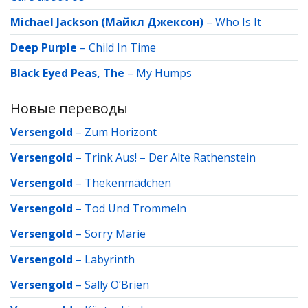
Michael Jackson (Майкл Джексон)
–
Who Is It
Deep Purple
–
Child In Time
Black Eyed Peas, The
–
My Humps
Новые переводы
Versengold
–
Zum Horizont
Versengold
–
Trink Aus! – Der Alte Rathenstein
Versengold
–
Thekenmädchen
Versengold
–
Tod Und Trommeln
Versengold
–
Sorry Marie
Versengold
–
Labyrinth
Versengold
–
Sally O’Brien