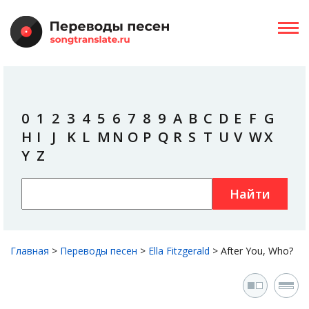
0
1
2
3
4
5
6
7
8
9
A
B
C
D
E
F
G
H
I
J
K
L
M
N
O
P
Q
R
S
T
U
V
W
X
Y
Z
Найти
Главная
>
Переводы песен
>
Ella Fitzgerald
>
After You, Who?