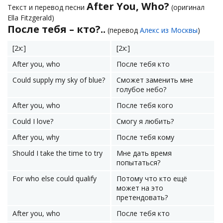
After You, Who?
Текст и перевод песни
(оригинал
Ella Fitzgerald)
После тебя – кто?..
(перевод
Алекс из Москвы
)
[2x:]
[2x:]
After you, who
После тебя кто
Could supply my sky of blue?
Сможет заменить мне
голубое небо?
After you, who
После тебя кого
Could I love?
Смогу я любить?
After you, why
После тебя кому
Should I take the time to try
Мне дать время
попытаться?
For who else could qualify
Потому что кто ещё
может на это
претендовать?
After you, who
После тебя кто