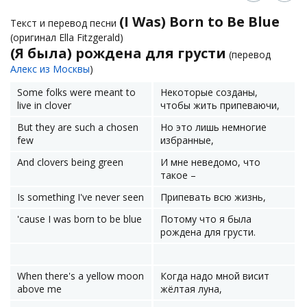
(I Was) Born to Be Blue
Текст и перевод песни
(оригинал Ella Fitzgerald)
(Я была) рождена для грусти
(перевод
Алекс из Москвы
)
Some folks were meant to
Некоторые созданы,
live in clover
чтобы жить припеваючи,
But they are such a chosen
Но это лишь немногие
few
избранные,
And clovers being green
И мне неведомо, что
такое –
Is something I've never seen
Припевать всю жизнь,
'cause I was born to be blue
Потому что я была
рождена для грусти.
When there's a yellow moon
Когда надо мной висит
above me
жёлтая луна,