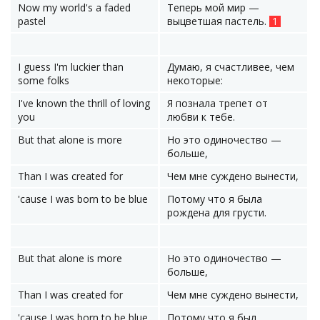
Now my world's a faded
Теперь мой мир —
pastel
выцветшая пастель.
1
I guess I'm luckier than
Думаю, я счастливее, чем
some folks
некоторые:
I've known the thrill of loving
Я познала трепет от
you
любви к тебе.
But that alone is more
Но это одиночество —
больше,
Than I was created for
Чем мне суждено вынести,
'cause I was born to be blue
Потому что я была
рождена для грусти.
But that alone is more
Но это одиночество —
больше,
Than I was created for
Чем мне суждено вынести,
'cause I was born to be blue
Потому что я был