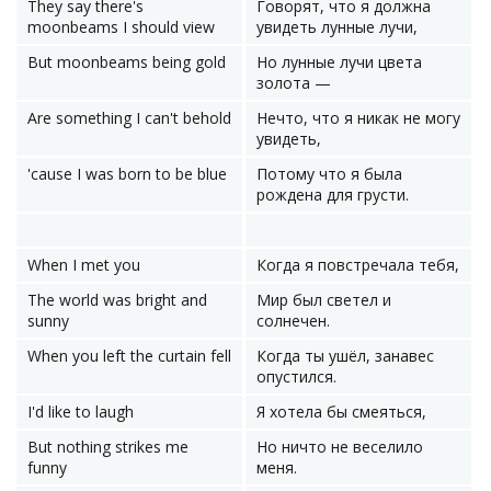
They say there's
Говорят, что я должна
moonbeams I should view
увидеть лунные лучи,
But moonbeams being gold
Но лунные лучи цвета
золота —
Are something I can't behold
Нечто, что я никак не могу
увидеть,
'cause I was born to be blue
Потому что я была
рождена для грусти.
When I met you
Когда я повстречала тебя,
The world was bright and
Мир был светел и
sunny
солнечен.
When you left the curtain fell
Когда ты ушёл, занавес
опустился.
I'd like to laugh
Я хотела бы смеяться,
But nothing strikes me
Но ничто не веселило
funny
меня.