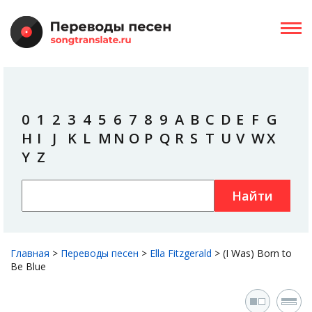
0
1
2
3
4
5
6
7
8
9
A
B
C
D
E
F
G
H
I
J
K
L
M
N
O
P
Q
R
S
T
U
V
W
X
Y
Z
Найти
Главная
>
Переводы песен
>
Ella Fitzgerald
>
(I Was) Born to
Be Blue