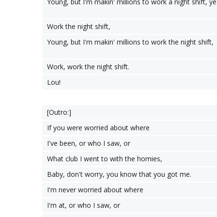
Young, but I'm makin' millions to work a night shift, ye
Work the night shift,
Young, but I'm makin' millions to work the night shift,
Work, work the night shift.
Lou!
[Outro:]
If you were worried about where
I've been, or who I saw, or
What club I went to with the homies,
Baby, don't worry, you know that you got me.
I'm never worried about where
I'm at, or who I saw, or