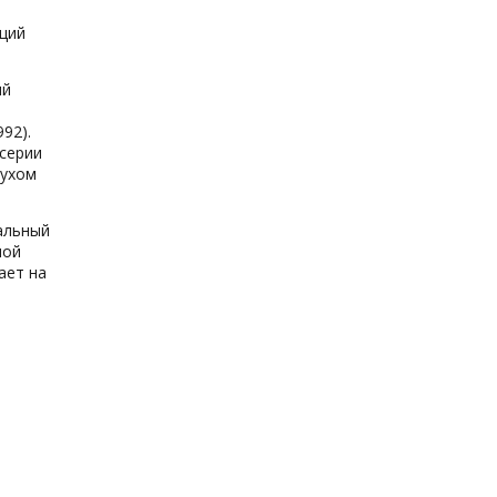
щий
ий
92).
серии
духом
альный
ной
ает на