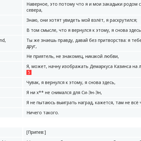
Наверное, это потому что я и мои закадыки родом с
севера,
Знаю, они хотят увидеть мой взлёт, я раскрутился;
В том смысле, что я вернулся к этому, я снова здесь
end,
Ты же знаешь правду, давай без притворства: я теб
друг,
Не приятель, не знакомец, никакой любви,
Я, может, начну изображать Демаркуса Казинса на 
5
Чувак, я вернулся к этому, я снова здесь,
Я ни х** не снимался для Си-Эн-Эн,
Я не пытаюсь выиграть наград, кажется, там не всё 
Ничего такого.
[Припев:]