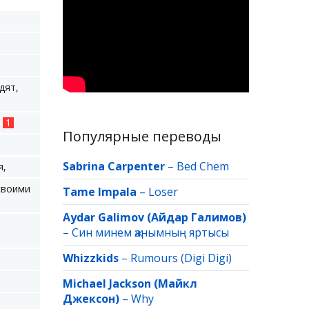
дят,
,
1
Популярные переводы
Sabrina Carpenter
–
Bed Chem
я,
своими
Tame Impala
–
Loser
Aydar Galimov (Айдар Галимов)
–
Син минем җанымның яртысы
Whizzkids
–
Rumours (Digi Digi)
Michael Jackson (Майкл
Джексон)
–
Why