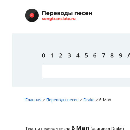
0
1
2
3
4
5
6
7
8
9
Главная
>
Переводы песен
>
Drake
>
6 Man
6 Man
Текст и перевод песни
(оригинал Drake)