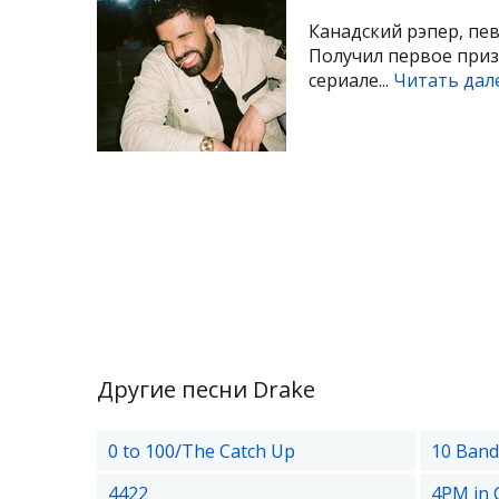
Канадский рэпер, пе
Получил первое приз
сериале...
Читать дал
Другие песни Drake
0 to 100/The Catch Up
10 Band
4422
4PM in 