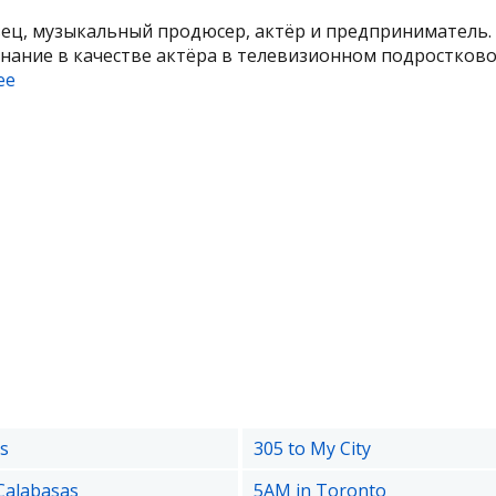
вец, музыкальный продюсер, актёр и предприниматель.
нание в качестве актёра в телевизионном подростков
ее
s
305 to My City
Calabasas
5AM in Toronto