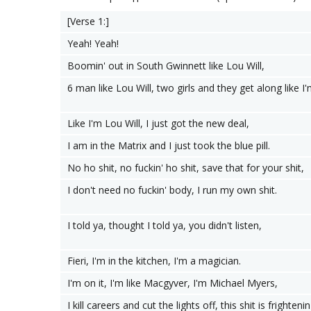
[Verse 1:]
Yeah! Yeah!
Boomin' out in South Gwinnett like Lou Will,
6 man like Lou Will, two girls and they get along like I
Like I'm Lou Will, I just got the new deal,
I am in the Matrix and I just took the blue pill.
No ho shit, no fuckin' ho shit, save that for your shit,
I don't need no fuckin' body, I run my own shit.
I told ya, thought I told ya, you didn't listen,
Fieri, I'm in the kitchen, I'm a magician.
I'm on it, I'm like Macgyver, I'm Michael Myers,
I kill careers and cut the lights off, this shit is frightenin