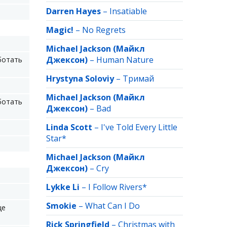
Darren Hayes
–
Insatiable
Magic!
–
No Regrets
Michael Jackson (Майкл
Джексон)
–
Human Nature
ботать
Hrystyna Soloviy
–
Тримай
Michael Jackson (Майкл
ботать
Джексон)
–
Bad
Linda Scott
–
I've Told Every Little
Star*
Michael Jackson (Майкл
Джексон)
–
Cry
Lykke Li
–
I Follow Rivers*
Smokie
–
What Can I Do
це
Rick Springfield
–
Christmas with