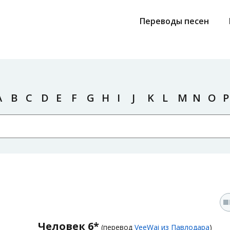
Переводы песен
A
B
C
D
E
F
G
H
I
J
K
L
M
N
O
P
Человек 6*
(перевод
VeeWai из Павлодара
)