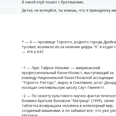
В какой клуб пошёл с братишками,
Детка, не волнуйся, ты знаешь, что я принадлежу им
* — 6 — прозвище Торонто, родного города Дрейка,
тусовке; возникло из-за наличия цифры "6" в кодах 
— 416 и 647.
↑
1 — Луис Тайрон Уильямс — американский
профессиональный баскетболист, выступающий за
команду Национальной баскетбольной ассоциации
"Торонто Рэпторс", вырос в Снеллвиле, штат Джорд
посещал снеллвильскую школу Саут-Гвиннетт.
↑
2 — По сюжету культового научно-фантастическо
боевика братьев Вачовски "Матрица" (1999), синяя
таблетка возвращала человека в иллюзорный мир,
созданный машинами, и он забывал всё, что уже узн
Матрице.