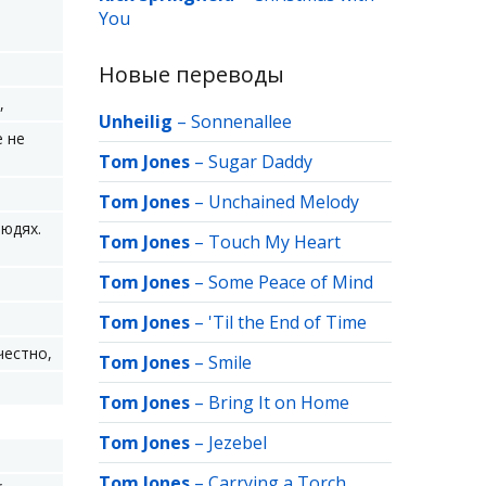
You
Новые переводы
,
Unheilig
–
Sonnenallee
е не
Tom Jones
–
Sugar Daddy
Tom Jones
–
Unchained Melody
людях.
Tom Jones
–
Touch My Heart
Tom Jones
–
Some Peace of Mind
Tom Jones
–
'Til the End of Time
честно,
Tom Jones
–
Smile
Tom Jones
–
Bring It on Home
Tom Jones
–
Jezebel
Tom Jones
–
Carrying a Torch