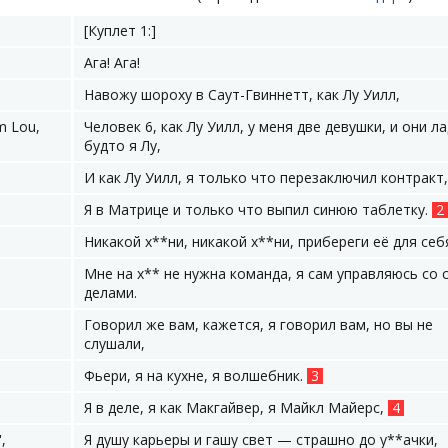
[Куплет 1:]
Ага! Ага!
Навожу шороху в Саут-Гвиннетт, как Лу Уилл,
'm Lou,
Человек 6, как Лу Уилл, у меня две девушки, и они ла
будто я Лу,
И как Лу Уилл, я только что перезаключил контракт
Я в Матрице и только что выпил синюю таблетку.
2
Никакой х**ни, никакой х**ни, прибереги её для себ
Мне на х** не нужна команда, я сам управляюсь со 
делами.
Говорил же вам, кажется, я говорил вам, но вы не
слушали,
Фьери, я на кухне, я волшебник.
3
Я в деле, я как Макгайвер, я Майкл Майерс,
4
',
Я душу карьеры и гашу свет — страшно до у**ачки,