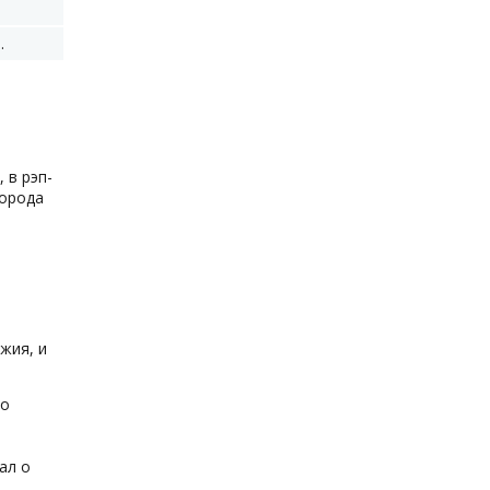
.
 в рэп-
города
жия, и
го
ал о