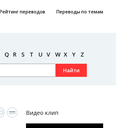
Рейтинг переводов
Переводы по темам
Q
R
S
T
U
V
W
X
Y
Z
Найти
Видео клип