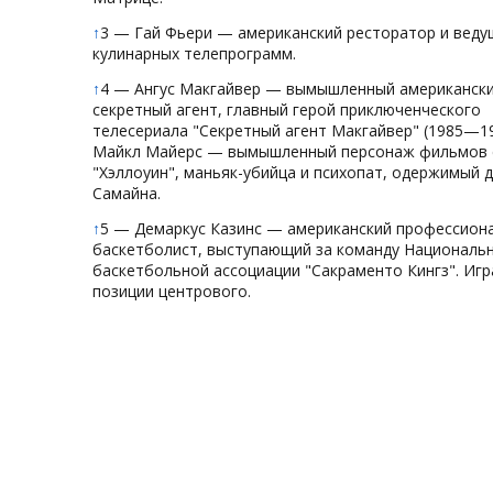
↑
3 — Гай Фьери — американский ресторатор и веду
кулинарных телепрограмм.
↑
4 — Ангус Макгайвер — вымышленный американск
секретный агент, главный герой приключенческого
телесериала "Секретный агент Макгайвер" (1985—19
Майкл Майерс — вымышленный персонаж фильмов 
"Хэллоуин", маньяк-убийца и психопат, одержимый 
Самайна.
↑
5 — Демаркус Казинс — американский профессион
баскетболист, выступающий за команду Националь
баскетбольной ассоциации "Сакраменто Кингз". Игр
позиции центрового.