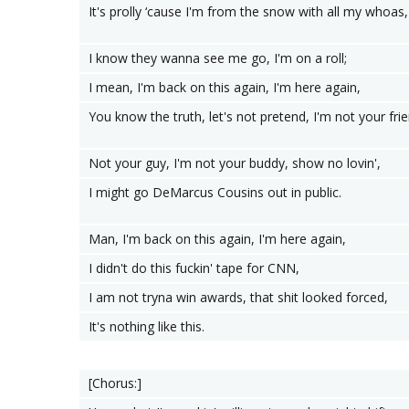
It's prolly ‘cause I'm from the snow with all my whoas,
I know they wanna see me go, I'm on a roll;
I mean, I'm back on this again, I'm here again,
You know the truth, let's not pretend, I'm not your fri
Not your guy, I'm not your buddy, show no lovin',
I might go DeMarcus Cousins out in public.
Man, I'm back on this again, I'm here again,
I didn't do this fuckin' tape for CNN,
I am not tryna win awards, that shit looked forced,
It's nothing like this.
[Chorus:]