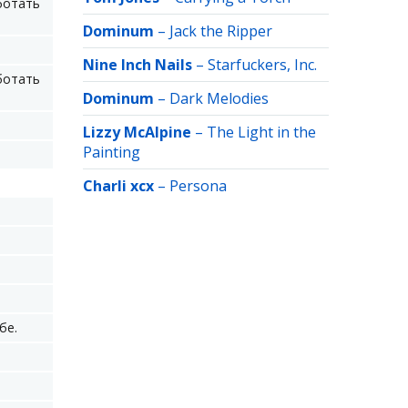
ботать
Dominum
–
Jack the Ripper
Nine Inch Nails
–
Starfuckers, Inc.
ботать
Dominum
–
Dark Melodies
Lizzy McAlpine
–
The Light in the
Painting
Charli xcx
–
Persona
бе.