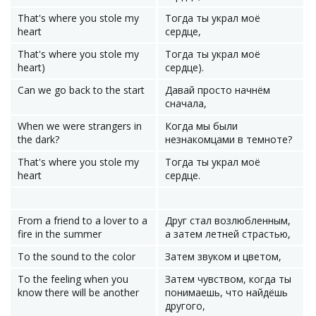
That's where you stole my
Тогда ты украл моё
heart
сердце,
That's where you stole my
Тогда ты украл моё
heart)
сердце).
Can we go back to the start
Давай просто начнём
сначала,
When we were strangers in
Когда мы были
the dark?
незнакомцами в темноте?
That's where you stole my
Тогда ты украл моё
heart
сердце.
From a friend to a lover to a
Друг стал возлюбленным,
fire in the summer
а затем летней страстью,
To the sound to the color
Затем звуком и цветом,
To the feeling when you
Затем чувством, когда ты
know there will be another
понимаешь, что найдёшь
другого,