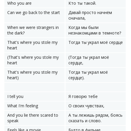
Who you are
Кто ты такой.
Can we go back to the start
Давай просто начнём
сначала,
When wе were strangers in
Когда мы были
thе dark?
незнакомцами в темноте?
That's where you stole my
Тогда ты украл моё сердце
heart
(That's where you stole my
(Тогда ты украл моё
heart
сердце,
That's where you stole my
Тогда ты украл моё
heart)
сердце).
I tell you
Я говорю тебе
What I'm feeling
О своих чувствах,
And you lie there scared to
А ты лежишь рядом, боясь
speak
сказать и слово.
Feels like a movie
Будто в фильме