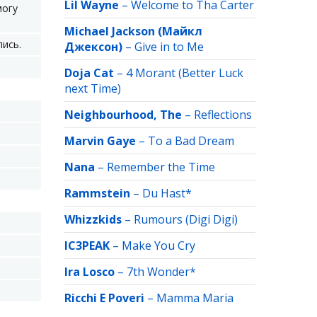
Lil Wayne
–
Welcome to Tha Carter
могу
Michael Jackson (Майкл
лись.
Джексон)
–
Give in to Me
Doja Cat
–
4 Morant (Better Luck
next Time)
Neighbourhood, The
–
Reflections
Marvin Gaye
–
To a Bad Dream
Nana
–
Remember the Time
Rammstein
–
Du Hast*
Whizzkids
–
Rumours (Digi Digi)
IC3PEAK
–
Make You Cry
Ira Losco
–
7th Wonder*
Ricchi E Poveri
–
Mamma Maria