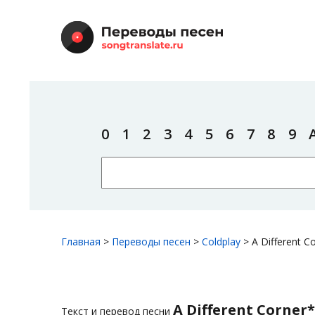
0
1
2
3
4
5
6
7
8
9
Главная
>
Переводы песен
>
Coldplay
>
A Different C
A Different Corner*
Текст и перевод песни