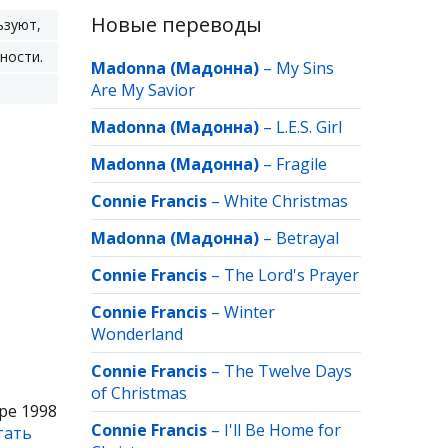
Новые переводы
ьзуют,
ности.
Madonna (Мадонна)
–
My Sins
Are My Savior
Madonna (Мадонна)
–
L.E.S. Girl
Madonna (Мадонна)
–
Fragile
Connie Francis
–
White Christmas
Madonna (Мадонна)
–
Betrayal
Connie Francis
–
The Lord's Prayer
Connie Francis
–
Winter
Wonderland
Connie Francis
–
The Twelve Days
of Christmas
ре 1998
Connie Francis
–
I'll Be Home for
тать