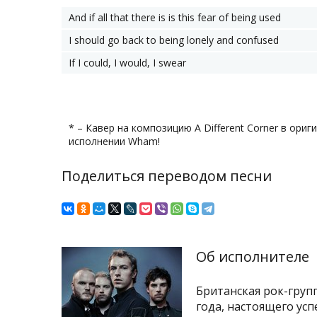
And if all that there is is this fear of being used
I should go back to being lonely and confused
If I could, I would, I swear
* – Кавер на композицию A Different Corner в ори
исполнении Wham!
Поделиться переводом песни
Об исполнителе
Британская рок-груп
года, настоящего успе