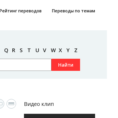
Рейтинг переводов
Переводы по темам
Q
R
S
T
U
V
W
X
Y
Z
Найти
Видео клип