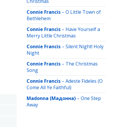
Christmas
Connie Francis
–
O Little Town of
Bethlehem
Connie Francis
–
Have Yourself a
Merry Little Christmas
Connie Francis
–
Silent Night! Holy
Night
Connie Francis
–
The Christmas
Song
Connie Francis
–
Adeste Fideles (O
Come All Ye Faithful)
Madonna (Мадонна)
–
One Step
Away