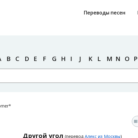
Переводы песен
A
B
C
D
E
F
G
H
I
J
K
L
M
N
O
P
orner*
Другой угол
(перевод
Алекс из Москвы
)