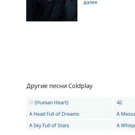
далее
Другие песни Coldplay
♡ (Human Heart)
42
A Head Full of Dreams
A Mess
A Sky Full of Stars
A Whisp