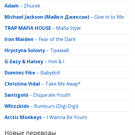
Adam
–
Zhurek
Michael Jackson (Майкл Джексон)
–
Give in to Me
TRAP MAFIA HOUSE
–
Mafia Style
Iron Maiden
–
Fear of the Dark
Hrystyna Soloviy
–
Тримай
G-Eazy & Halsey
–
Him & I
Dominic Fike
–
Babydoll
Christina Vidal
–
Take Me Away*
Santigold
–
Disparate Youth
Whizzkids
–
Rumours (Digi Digi)
Arctic Monkeys
–
I Wanna Be Yours
Новые переводы