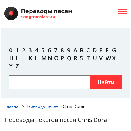
0
1
2
3
4
5
6
7
8
9
A
B
C
D
E
F
G
H
I
J
K
L
M
N
O
P
Q
R
S
T
U
V
W
X
Y
Z
Найти
Главная
>
Переводы песен
>
Chris Doran
Переводы текстов песен Chris Doran