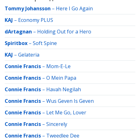
Tommy Johansson
–
Here I Go Again
KAJ
–
Economy PLUS
dArtagnan
–
Holding Out for a Hero
Spiritbox
–
Soft Spine
KAJ
–
Gelateria
Connie Francis
–
Mom-E-Le
Connie Francis
–
O Mein Papa
Connie Francis
–
Havah Negilah
Connie Francis
–
Wus Geven Is Geven
Connie Francis
–
Let Me Go, Lover
Connie Francis
–
Sincerely
Connie Francis
–
Tweedlee Dee