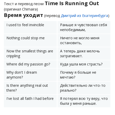
Time Is Running Out
Текст и перевод песни
(оригинал Chimaira)
Время уходит
(перевод
Дмитрий из Екатеринбурга
)
I used to feel invincible
Раньше я чувствовал себя
непобедимым,
Nothing could stop me
Ничего не могло меня
остановить,
Now the smallest things are
А теперь даже мелочь
crippling
затрагивает.
Where did my passion go?
Куда ушла моя страсть?
Why don't I dream
Почему я больше не
anymore?
мечтаю?
Is there anything real out
Действительно ли что-то
there?
реально?
I've lost all faith I had before
Я потерял всю ту веру, что
была у меня раньше.