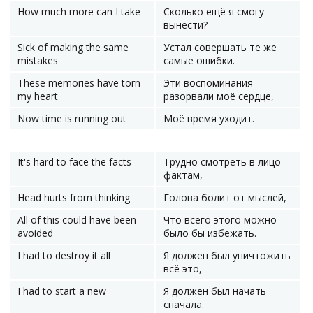
How much more can I take
Сколько ещё я смогу
вынести?
Sick of making the same
Устал совершать те же
mistakes
самые ошибки.
These memories have torn
Эти воспоминания
my heart
разорвали моё сердце,
Now time is running out
Моё время уходит.
It's hard to face the facts
Трудно смотреть в лицо
фактам,
Head hurts from thinking
Голова болит от мыслей,
All of this could have been
Что всего этого можно
avoided
было бы избежать.
I had to destroy it all
Я должен был уничтожить
всё это,
I had to start a new
Я должен был начать
сначала.