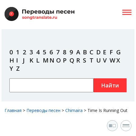
0
1
2
3
4
5
6
7
8
9
A
B
C
D
E
F
G
H
I
J
K
L
M
N
O
P
Q
R
S
T
U
V
W
X
Y
Z
Найти
Главная
>
Переводы песен
>
Chimaira
>
Time Is Running Out