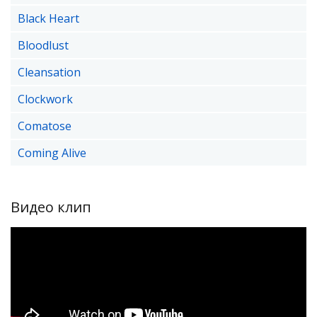
Black Heart
Bloodlust
Cleansation
Clockwork
Comatose
Coming Alive
Видео клип