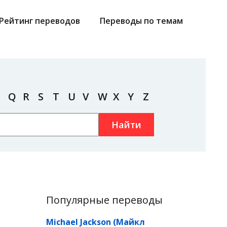
Рейтинг переводов
Переводы по темам
Q
R
S
T
U
V
W
X
Y
Z
Найти
Популярные переводы
Michael Jackson (Майкл