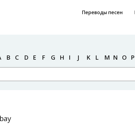
Переводы песен
A
B
C
D
E
F
G
H
I
J
K
L
M
N
O
P
bay