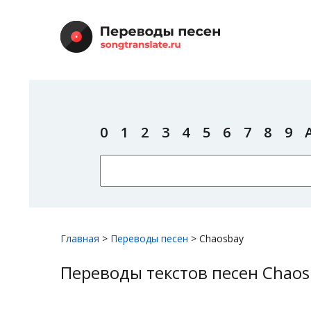
0
1
2
3
4
5
6
7
8
9
Главная
>
Переводы песен
>
Chaosbay
Переводы текстов песен Chaos