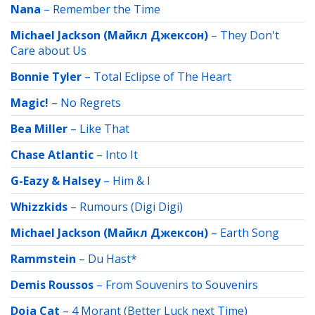
Nana
–
Remember the Time
Michael Jackson (Майкл Джексон)
–
They Don't
Care about Us
Bonnie Tyler
–
Total Eclipse of The Heart
Magic!
–
No Regrets
Bea Miller
–
Like That
Chase Atlantic
–
Into It
G-Eazy & Halsey
–
Him & I
Whizzkids
–
Rumours (Digi Digi)
Michael Jackson (Майкл Джексон)
–
Earth Song
Rammstein
–
Du Hast*
Demis Roussos
–
From Souvenirs to Souvenirs
Doja Cat
–
4 Morant (Better Luck next Time)