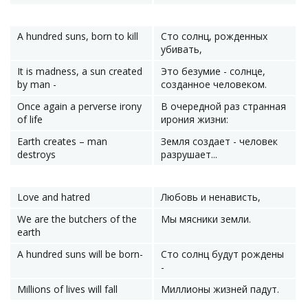
A hundred suns, born to kill
Сто солнц, рожденных
убивать,
It is madness, a sun created
Это безумие - солнце,
by man -
созданное человеком.
Once again a perverse irony
В очередной раз странная
of life
ирония жизни:
Earth creates – man
Земля создает - человек
destroys
разрушает...
Love and hatred
Любовь и ненависть,
We are the butchers of the
Мы мясники земли.
earth
A hundred suns will be born-
Сто солнц будут рождены
-
Millions of lives will fall
Миллионы жизней падут.