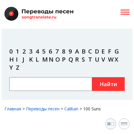
0
1
2
3
4
5
6
7
8
9
A
B
C
D
E
F
G
H
I
J
K
L
M
N
O
P
Q
R
S
T
U
V
W
X
Y
Z
Найти
Главная
>
Переводы песен
>
Caliban
>
100 Suns