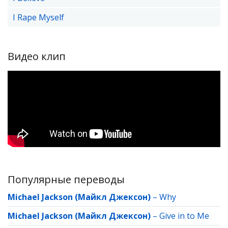
I Rape Myself
Видео клип
Популярные переводы
Michael Jackson (Майкл Джексон)
–
Why
Michael Jackson (Майкл Джексон)
–
Give in to Me