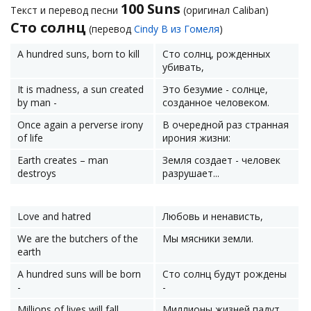
100 Suns
Текст и перевод песни
(оригинал Caliban)
Сто солнц
(перевод
Cindy B из Гомеля
)
A hundred suns, born to kill
Сто солнц, рожденных
убивать,
It is madness, a sun created
Это безумие - солнце,
by man -
созданное человеком.
Once again a perverse irony
В очередной раз странная
of life
ирония жизни:
Earth creates – man
Земля создает - человек
destroys
разрушает...
Love and hatred
Любовь и ненависть,
We are the butchers of the
Мы мясники земли.
earth
A hundred suns will be born
Сто солнц будут рождены
-
-
Millions of lives will fall
Миллионы жизней падут.