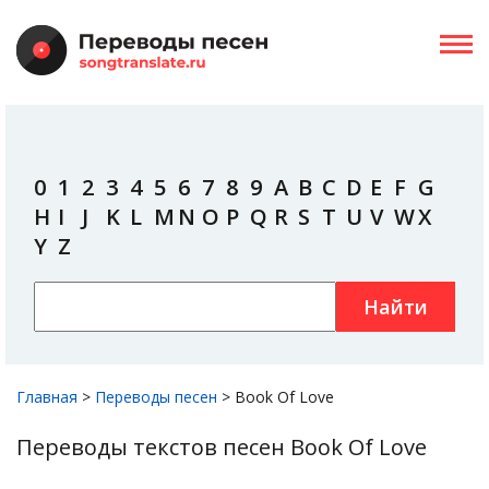
0
1
2
3
4
5
6
7
8
9
A
B
C
D
E
F
G
H
I
J
K
L
M
N
O
P
Q
R
S
T
U
V
W
X
Y
Z
Найти
Главная
>
Переводы песен
>
Book Of Love
Переводы текстов песен Book Of Love