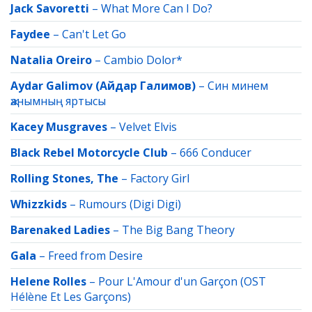
Jack Savoretti
–
What More Can I Do?
Faydee
–
Can't Let Go
Natalia Oreiro
–
Cambio Dolor*
Aydar Galimov (Айдар Галимов)
–
Син минем
җанымның яртысы
Kacey Musgraves
–
Velvet Elvis
Black Rebel Motorcycle Club
–
666 Conducer
Rolling Stones, The
–
Factory Girl
Whizzkids
–
Rumours (Digi Digi)
Barenaked Ladies
–
The Big Bang Theory
Gala
–
Freed from Desire
Helene Rolles
–
Pour L'Amour d'un Garçon (OST
Hélène Et Les Garçons)