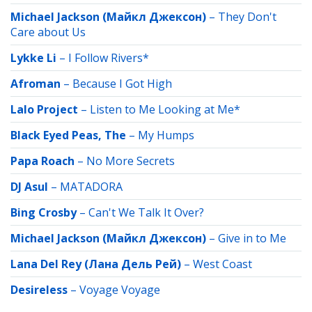
Michael Jackson (Майкл Джексон)
–
They Don't
Care about Us
Lykke Li
–
I Follow Rivers*
Afroman
–
Because I Got High
Lalo Project
–
Listen to Me Looking at Me*
Black Eyed Peas, The
–
My Humps
Papa Roach
–
No More Secrets
DJ Asul
–
MATADORA
Bing Crosby
–
Can't We Talk It Over?
Michael Jackson (Майкл Джексон)
–
Give in to Me
Lana Del Rey (Лана Дель Рей)
–
West Coast
Desireless
–
Voyage Voyage