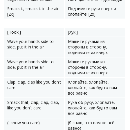
Smack it, smack it in the air
Поднимите руки вверх и
[2x]
хлопайте! [2x]
[Hook:]
[Хук:]
Wave your hands side to
Машите руками из
side, put it in the air
стороны в сторону,
поднимите их вверх!
Wave your hands side to
Машите руками из
side, put it in the air
стороны в сторону,
поднимите их вверх!
Clap, clap, clap like you don't
Хлопайте, хлопайте,
care
хлопайте, как будто вам
всё равно!
Smack that, clap, clap, clap,
Рука об руку, хлопайте,
like you don't care
хлопайте, как будто вам
всё равно!
(I know you care)
(Я знаю, что вам не всё
равно)