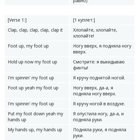
равно)
[Verse 1:]
[1 куплет:]
Clap, clap, clap, clap, clap it
Хлопайте, хлопайте,
хлопайте!
Foot up, my foot up
Ногу вверх, я подняла ногу
вверх.
Hold up now my foot up
Смотрите: я выкидываю
финты!
I'm spinnin' my foot up
Я кручу поднятой ногой.
Foot up yeah my foot up
Ногу вверх, да-а, я
подняла ногу вверх.
I'm spinnin' my foot up
Я кручу ногой в воздухе.
Put my foot down yeah my
Я опустила ногу, да-а, и
hands up
подняла руки.
My hands up, my hands up
Подняла руки, я подняла
руки.