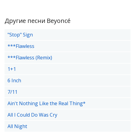
Другие песни Beyoncé
"Stop" Sign
***Flawless
***Flawless (Remix)
1+1
6 Inch
7/11
Ain't Nothing Like the Real Thing*
All I Could Do Was Cry
All Night