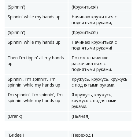
(Spinnin')
(Кружиться!)
Spinnin' while my hands up
Начинаю кружиться с
поднятыми руками,
(Spinnin')
(Кружиться!)
Spinnin' while my hands up
Начинаю кружиться с
поднятыми руками!
Then I'm tippin' all my hands
Потом я начинаю
up
раскачиваться с
поднятыми руками.
Spinnin', I'm spinnin', I'm
Кружусь, кружусь, кружусь
spinnin' while my hands up
с поднятыми руками.
I'm spinnin', I'm spinnin', I'm
Я кружусь, кружусь,
spinnin' while my hands up
кружусь с поднятыми
руками.
(Drank)
(Пьяная)
[Bridge:]
[Переход:]