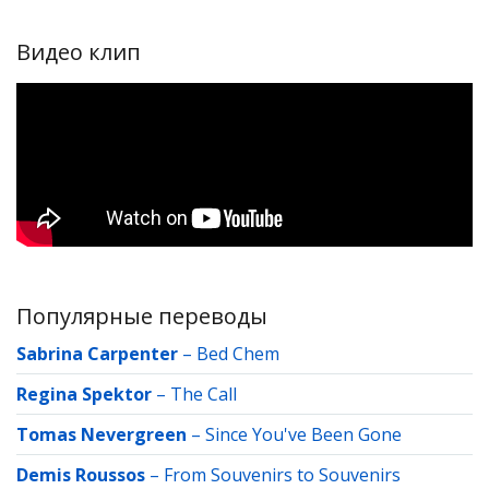
Видео клип
Популярные переводы
Sabrina Carpenter
–
Bed Chem
Regina Spektor
–
The Call
Tomas Nevergreen
–
Since You've Been Gone
Demis Roussos
–
From Souvenirs to Souvenirs