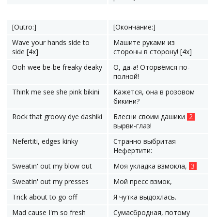
[Outro:]
[Окончание:]
Wave your hands side to
Машите руками из
side [4x]
стороны в сторону! [4x]
Ooh wee be-be freaky deaky
О, да-а! Оторвёмся по-
полной!
Think me see she pink bikini
Кажется, она в розовом
бикини?
Rock that groovy dye dashiki
Блесни своим дашики
2
вырви-глаз!
Nefertiti, edges kinky
Странно выбритая
Нефертити:
Sweatin' out my blow out
Моя укладка взмокла,
3
Sweatin' out my presses
Мой пресс взмок,
Trick about to go off
Я чутка выдохлась.
Mad cause I'm so fresh
Сумасбродная, потому