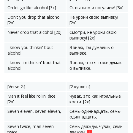
Oh let go like alcohol [3x]
О, выпьем и погуляем! [3x]
Don't you drop that alcohol
Не урони свою выпивку!
[2x]
[2x]
Never drop that alcohol [2x]
Смотри, не урони свою
выпивку! [2x]
I know you thinkin' bout
Я знаю, ты думаешь о
alcohol
выпивке.
I know I'm thinkin' bout that
Я знаю, что я тоже думаю
alcohol
о выпивке.
[Verse 2:]
[2 куплет:]
Man it feel like rollin' dice
Чувак, это как игральные
[2x]
кости. [2x]
Seven eleven, seven eleven,
Семь-одиннадцать, семь-
одиннадцать,
Seven twice, man seven
Семь дважды, чувак, семь
twice
дважды.
1