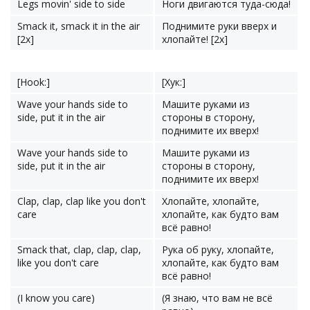
Legs movin' side to side
Ноги двигаются туда-сюда!
Smack it, smack it in the air
Поднимите руки вверх и
[2x]
хлопайте! [2x]
[Hook:]
[Хук:]
Wave your hands side to
Машите руками из
side, put it in the air
стороны в сторону,
поднимите их вверх!
Wave your hands side to
Машите руками из
side, put it in the air
стороны в сторону,
поднимите их вверх!
Clap, clap, clap like you don't
Хлопайте, хлопайте,
care
хлопайте, как будто вам
всё равно!
Smack that, clap, clap, clap,
Рука об руку, хлопайте,
like you don't care
хлопайте, как будто вам
всё равно!
(I know you care)
(Я знаю, что вам не всё