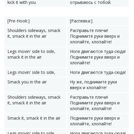
kick it with you
отрываюсь с тобой.
[Pre-Hook:]
[Распевка:]
Shoulders sideways, smack
Расправьте плечи!
it, smack it in the air
Поднимите руки вверх и
хлопайте, хлопайте!
Legs movin' side to side,
Ноги двигаются туда-сюда!
smack it in the air
Поднимите руки вверх и
хлопайте!
Legs movin' side to side,
Ноги двигаются туда-сюда!
Smack you in the air
Ну же, поднимите руки
вверх и хлопайте!
Shoulders sideways, smack
Расправьте плечи!
it, smack it in the air
Поднимите руки вверх и
хлопайте, хлопайте!
Smack it, smack it in the air
Поднимите руки вверх и
хлопайте, хлопайте!
Legs movin' side to side
Ноги двигаются туда-сюда!