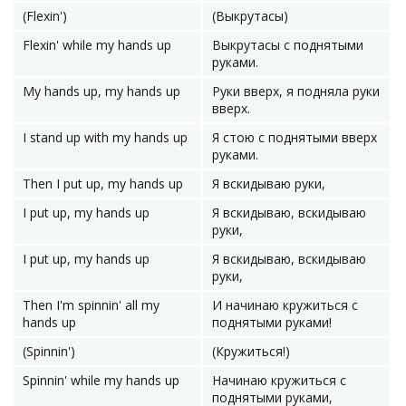
(Flexin')
(Выкрутасы)
Flexin' while my hands up
Выкрутасы с поднятыми
руками.
My hands up, my hands up
Руки вверх, я подняла руки
вверх.
I stand up with my hands up
Я стою с поднятыми вверх
руками.
Then I put up, my hands up
Я вскидываю руки,
I put up, my hands up
Я вскидываю, вскидываю
руки,
I put up, my hands up
Я вскидываю, вскидываю
руки,
Then I'm spinnin' all my
И начинаю кружиться с
hands up
поднятыми руками!
(Spinnin')
(Кружиться!)
Spinnin' while my hands up
Начинаю кружиться с
поднятыми руками,