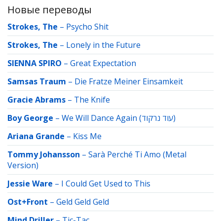
Новые переводы
Strokes, The
–
Psycho Shit
Strokes, The
–
Lonely in the Future
SIENNA SPIRO
–
Great Expectation
Samsas Traum
–
Die Fratze Meiner Einsamkeit
Gracie Abrams
–
The Knife
Boy George
–
We Will Dance Again (עוד נרקוד)
Ariana Grande
–
Kiss Me
Tommy Johansson
–
Sarà Perché Ti Amo (Metal
Version)
Jessie Ware
–
I Could Get Used to This
Ost+Front
–
Geld Geld Geld
Mind Driller
–
Tic-Tac