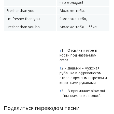
что молодая!
Fresher than you
Моложе тебя,
I'm fresher than you
Я моложе тебя,
Fresher than you ho
Моложе тебя, ш**ха!
↑
1 – Отсылка к игре в
кости под названием
craps.
↑
2 – Дашики – мужская
рубашка в африканском
стиле с круглым вырезом и
короткими рукавами.
↑
3 – В оригинале: blow out
– "выпрямление волос".
Поделиться переводом песни