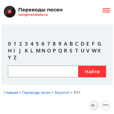
0
1
2
3
4
5
6
7
8
9
A
B
C
D
E
F
G
H
I
J
K
L
M
N
O
P
Q
R
S
T
U
V
W
X
Y
Z
Найти
Главная
>
Переводы песен
>
Beyoncé
>
7/11