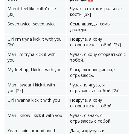
Man it feel like rollin' dice
Чувак, это как игральные
[3x]
кости. [3x]
Seven twice, seven twice
Семь дважды, семь
дважды.
Girl I'm tryna kick it with you
Подруга, я хочу
[2x]
оторваться с тобой. [2x]
Man I'm tryna kick it with
Чувак, я хочу оторваться с
you
тобой.
My feet up, I kick it with you
Я выделываю финты, я
отрываюсь.
Man I swear I kick it with
Чувак, клянусь, я
you [2x]
отрываюсь с тобой. [2x]
Girl I wanna kick it with you
Подруга, я хочу
оторваться с тобой.
Man I know I kick it with you
Чувак, я знаю, я
отрываюсь с тобой.
Yeah I spin' around and I
Да-а, я кручусь и