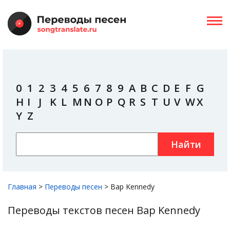
0
1
2
3
4
5
6
7
8
9
A
B
C
D
E
F
G
H
I
J
K
L
M
N
O
P
Q
R
S
T
U
V
W
X
Y
Z
Найти
Главная
>
Переводы песен
>
Bap Kennedy
Переводы текстов песен Bap Kennedy