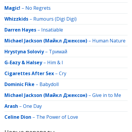
Magic!
–
No Regrets
Whizzkids
–
Rumours (Digi Digi)
Darren Hayes
–
Insatiable
Michael Jackson (Майкл Джексон)
–
Human Nature
Hrystyna Soloviy
–
Тримай
G-Eazy & Halsey
–
Him & I
Cigarettes After Sex
–
Cry
Dominic Fike
–
Babydoll
Michael Jackson (Майкл Джексон)
–
Give in to Me
Arash
–
One Day
Celine Dion
–
The Power of Love