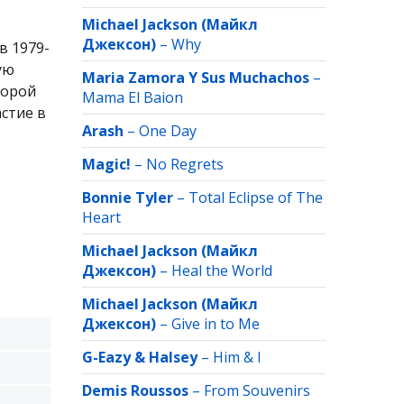
Michael Jackson (Майкл
Джексон)
–
Why
в 1979-
ую
Maria Zamora Y Sus Muchachos
–
торой
Mama El Baion
астие в
Arash
–
One Day
Magic!
–
No Regrets
Bonnie Tyler
–
Total Eclipse of The
Heart
Michael Jackson (Майкл
Джексон)
–
Heal the World
Michael Jackson (Майкл
Джексон)
–
Give in to Me
G-Eazy & Halsey
–
Him & I
Demis Roussos
–
From Souvenirs