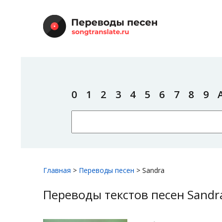
0
1
2
3
4
5
6
7
8
9
Главная
>
Переводы песен
>
Sandra
Переводы текстов песен Sandr