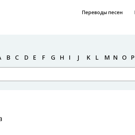
Переводы песен
A
B
C
D
E
F
G
H
I
J
K
L
M
N
O
P
a