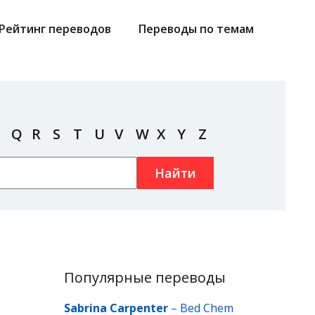
Рейтинг переводов
Переводы по темам
Q
R
S
T
U
V
W
X
Y
Z
Найти
Популярные переводы
Sabrina Carpenter
–
Bed Chem