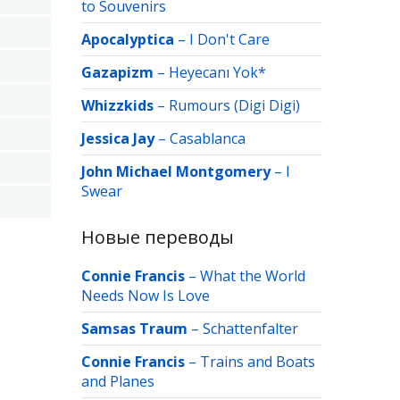
to Souvenirs
Apocalyptica
–
I Don't Care
Gazapizm
–
Heyecanı Yok*
Whizzkids
–
Rumours (Digi Digi)
Jessica Jay
–
Casablanсa
John Michael Montgomery
–
I
Swear
Новые переводы
Connie Francis
–
What the World
Needs Now Is Love
Samsas Traum
–
Schattenfalter
Connie Francis
–
Trains and Boats
and Planes