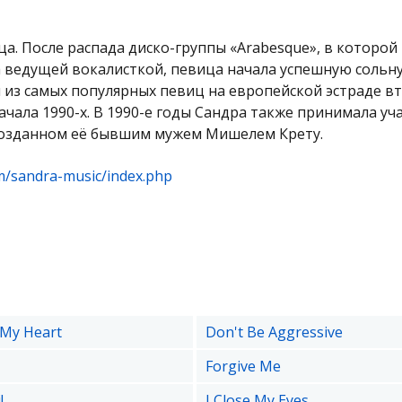
а. После распада диско-группы «Arabesque», в которой 
ла ведущей вокалисткой, певица начала успешную сольн
й из самых популярных певиц на европейской эстраде в
ачала 1990-х. В 1990-е годы Сандра также принимала уч
 созданном её бывшим мужем Мишелем Крету.
m/sandra-music/index.php
My Heart
Don't Be Aggressive
Forgive Me
!
I Close My Eyes