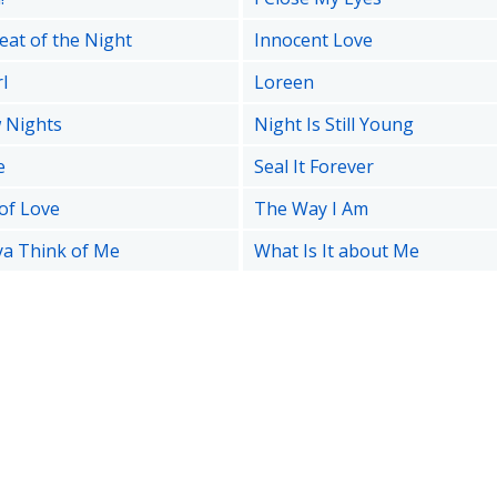
eat of the Night
Innocent Love
rl
Loreen
 Nights
Night Is Still Young
e
Seal It Forever
 of Love
The Way I Am
a Think of Me
What Is It about Me