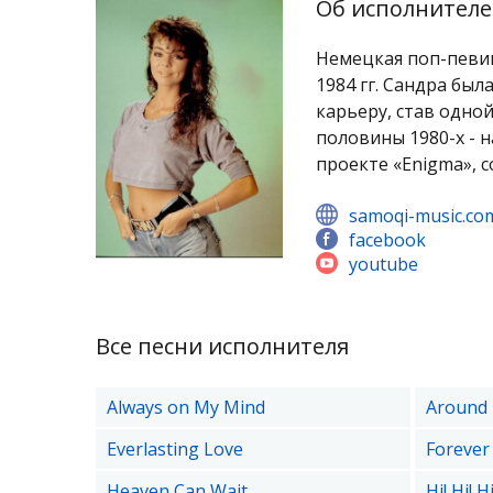
Об исполнителе
Немецкая поп-певиц
1984 гг. Сандра бы
карьеру, став одно
половины 1980-х - н
проекте «Enigma»,
samoqi-music.co
facebook
youtube
Все песни исполнителя
Always on My Mind
Around 
Everlasting Love
Forever
Heaven Can Wait
Hi! Hi! Hi