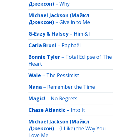
Джексон)
–
Why
Michael Jackson (Майкл
Джексон)
–
Give in to Me
G-Eazy & Halsey
–
Him & I
Carla Bruni
–
Raphaёl
Bonnie Tyler
–
Total Eclipse of The
Heart
Wale
–
The Pessimist
Nana
–
Remember the Time
Magic!
–
No Regrets
Chase Atlantic
–
Into It
Michael Jackson (Майкл
Джексон)
–
(I Like) the Way You
Love Me