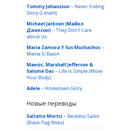
Tommy Johansson
–
Never Ending
Story (Limahl)
Michael Jackson (Майкл
Джексон)
–
They Don't Care
about Us
Maria Zamora Y Sus Muchachos
–
Mama El Baion
Maesic, Marshall Jefferson &
Salomé Das
–
Life Is Simple (Move
Your Body)
Adele
–
Hometown Glory
Новые переводы
Saltatio Mortis
–
Reckless Sailor
(Black Flag Rises)