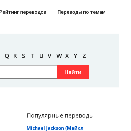
Рейтинг переводов
Переводы по темам
Q
R
S
T
U
V
W
X
Y
Z
Найти
Популярные переводы
Michael Jackson (Майкл