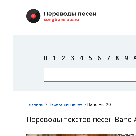
0
1
2
3
4
5
6
7
8
9
Главная
>
Переводы песен
>
Band Aid 20
Переводы текстов песен Band A