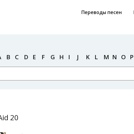
Переводы песен
A
B
C
D
E
F
G
H
I
J
K
L
M
N
O
P
id 20