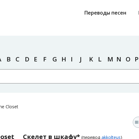
Переводы песен
A
B
C
D
E
F
G
H
I
J
K
L
M
N
O
P
the Closet
loset
Скелет в шкафу*
(перевод
akkolteus
)