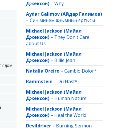
Джексон)
–
Why
Aydar Galimov (Айдар Галимов)
–
Син минем җанымның яртысы
Michael Jackson (Майкл
Джексон)
–
They Don't Care
about Us
Michael Jackson (Майкл
Джексон)
–
Billie Jean
т ядом
Natalia Oreiro
–
Cambio Dolor*
Rammstein
–
Du Hast*
Michael Jackson (Майкл
Джексон)
–
Human Nature
ы
Michael Jackson (Майкл
Джексон)
–
Heal the World
Devildriver
–
Burning Sermon