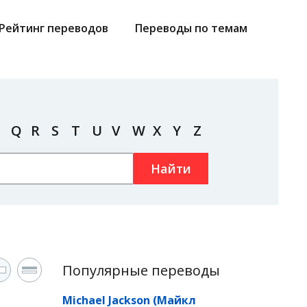
Рейтинг переводов
Переводы по темам
Q
R
S
T
U
V
W
X
Y
Z
Найти
Популярные переводы
Michael Jackson (Майкл