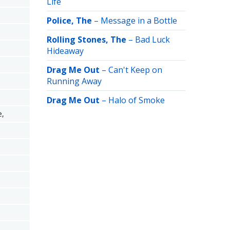
Life
Police, The
–
Message in a Bottle
Rolling Stones, The
–
Bad Luck
Hideaway
Drag Me Out
–
Can't Keep on
Running Away
Drag Me Out
–
Halo of Smoke
е,