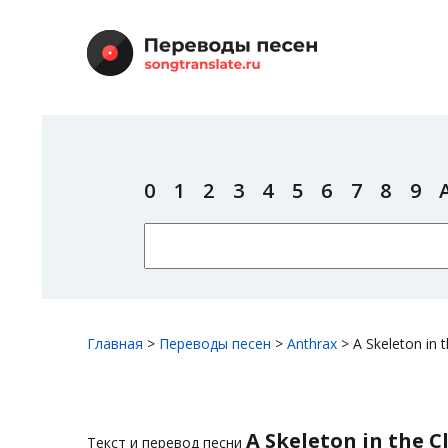
0
1
2
3
4
5
6
7
8
9
Главная
>
Переводы песен
>
Anthrax
>
A Skeleton in 
A Skeleton in the C
Текст и перевод песни