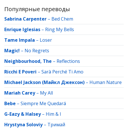
Популярные переводы
Sabrina Carpenter
–
Bed Chem
Enrique Iglesias
–
Ring My Bells
Tame Impala
–
Loser
Magic!
–
No Regrets
Neighbourhood, The
–
Reflections
Ricchi E Poveri
–
Sarà Perché Ti Amo
Michael Jackson (Майкл Джексон)
–
Human Nature
Mariah Carey
–
My All
Bebe
–
Siempre Me Quedará
G-Eazy & Halsey
–
Him & I
Hrystyna Soloviy
–
Тримай