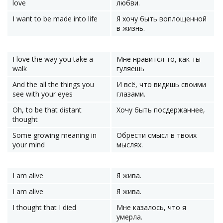
love
любви.
I want to be made into life
Я хочу быть воплощенной
в жизнь.
I love the way you take a
Мне нравится то, как ты
walk
гуляешь
And the all the things you
И всё, что видишь своими
see with your eyes
глазами.
Oh, to be that distant
Хочу быть посдержаннее,
thought
Some growing meaning in
Обрести смысл в твоих
your mind
мыслях.
I am alive
Я жива.
I am alive
Я жива.
I thought that I died
Мне казалось, что я
умерла.