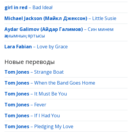
girl in red
–
Bad Idea!
Michael Jackson (Майкл Джексон)
–
Little Susie
Aydar Galimov (Айдар Галимов)
–
Син минем
җанымның яртысы
Lara Fabian
–
Love by Grace
Новые переводы
Tom Jones
–
Strange Boat
Tom Jones
–
When the Band Goes Home
Tom Jones
–
It Must Be You
Tom Jones
–
Fever
Tom Jones
–
If I Had You
Tom Jones
–
Pledging My Love