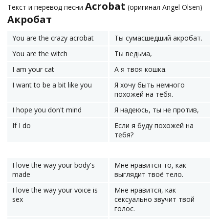
Acrobat
Текст и перевод песни
(оригинал Angel Olsen)
Акробат
You are the crazy acrobat
Ты сумасшедший акробат.
You are the witch
Ты ведьма,
I am your cat
А я твоя кошка.
I want to be a bit like you
Я хочу быть немного
похожей на тебя.
I hope you don't mind
Я надеюсь, ты не против,
If I do
Если я буду похожей на
тебя?
I love the way your body's
Мне нравится то, как
made
выглядит твоё тело.
I love the way your voice is
Мне нравится, как
sex
сексуально звучит твой
голос.