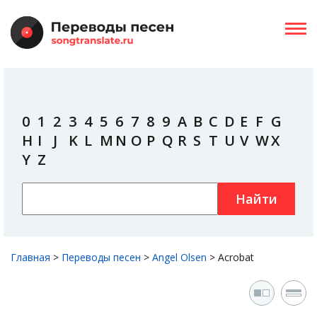
0
1
2
3
4
5
6
7
8
9
A
B
C
D
E
F
G
H
I
J
K
L
M
N
O
P
Q
R
S
T
U
V
W
X
Y
Z
Найти
Главная
>
Переводы песен
>
Angel Olsen
>
Acrobat