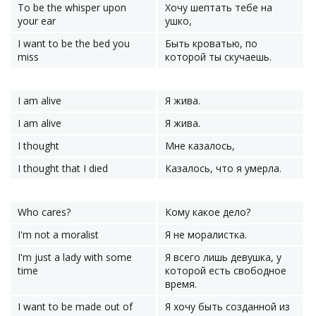
To be the whisper upon
Хочу шептать тебе на
your ear
ушко,
I want to be the bed you
Быть кроватью, по
miss
которой ты скучаешь.
I am alive
Я жива.
I am alive
Я жива.
I thought
Мне казалось,
I thought that I died
Казалось, что я умерла.
Who cares?
Кому какое дело?
I'm not a moralist
Я не моралистка.
I'm just a lady with some
Я всего лишь девушка, у
time
которой есть свободное
время.
I want to be made out of
Я хочу быть созданной из