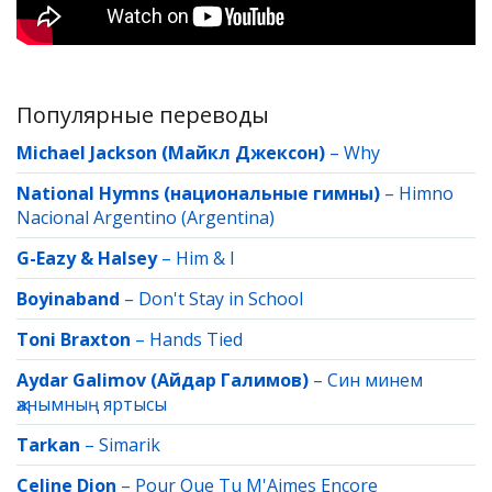
Популярные переводы
Michael Jackson (Майкл Джексон)
–
Why
National Hymns (национальные гимны)
–
Himno
Nacional Argentino (Argentina)
G-Eazy & Halsey
–
Him & I
Boyinaband
–
Don't Stay in School
Toni Braxton
–
Hands Tied
Aydar Galimov (Айдар Галимов)
–
Син минем
җанымның яртысы
Tarkan
–
Simarik
Celine Dion
–
Pour Que Tu M'Aimes Encore