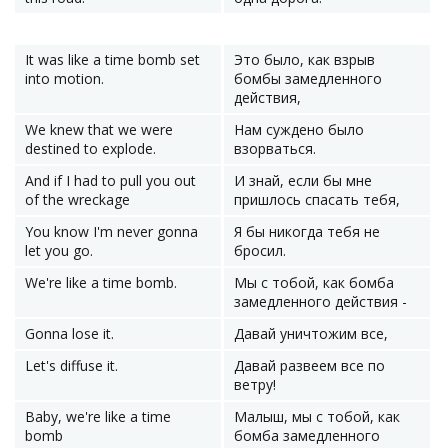
It was like a time bomb set
Это было, как взрыв
into motion.
бомбы замедленного
действия,
We knew that we were
Нам суждено было
destined to explode.
взорваться.
And if I had to pull you out
И знай, если бы мне
of the wreckage
пришлось спасать тебя,
You know I'm never gonna
Я бы никогда тебя не
let you go.
бросил.
We're like a time bomb.
Мы с тобой, как бомба
замедленного действия -
Gonna lose it.
Давай уничтожим все,
Let's diffuse it.
Давай развеем все по
ветру!
Baby, we're like a time
Малыш, мы с тобой, как
bomb
бомба замедленного