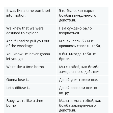
It was like a time bomb set
Это было, как взрыв
into motion.
бомбы замедленного
действия,
We knew that we were
Нам суждено было
destined to explode.
взорваться.
And if I had to pull you out
И знай, если бы мне
of the wreckage
пришлось спасать тебя,
You know I'm never gonna
Я бы никогда тебя не
let you go.
бросил.
We're like a time bomb.
Мы с тобой, как бомба
замедленного действия -
Gonna lose it.
Давай уничтожим все,
Let's diffuse it.
Давай развеем все по
ветру!
Baby, we're like a time
Малыш, мы с тобой, как
bomb
бомба замедленного
действия,