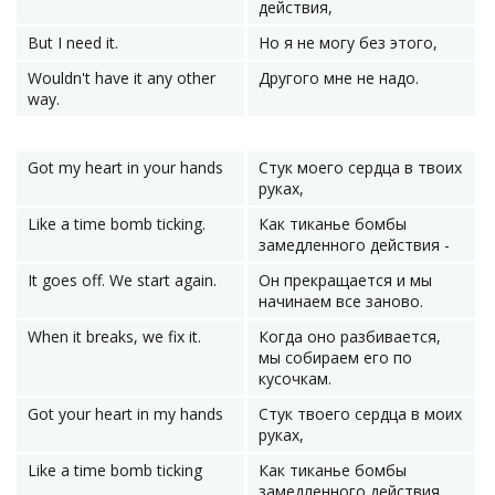
действия,
But I need it.
Но я не могу без этого,
Wouldn't have it any other
Другого мне не надо.
way.
Got my heart in your hands
Стук моего сердца в твоих
руках,
Like a time bomb ticking.
Как тиканье бомбы
замедленного действия -
It goes off. We start again.
Он прекращается и мы
начинаем все заново.
When it breaks, we fix it.
Когда оно разбивается,
мы собираем его по
кусочкам.
Got your heart in my hands
Стук твоего сердца в моих
руках,
Like a time bomb ticking
Как тиканье бомбы
замедленного действия.