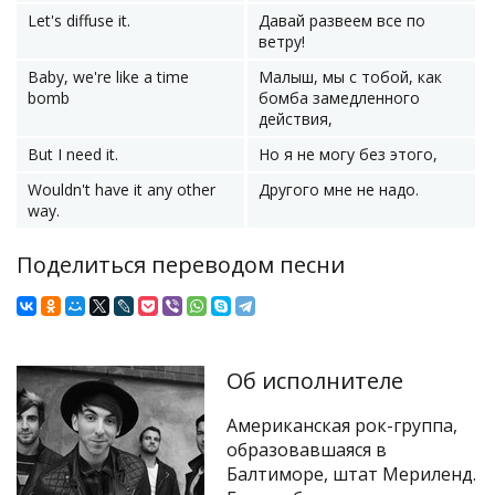
Let's diffuse it.
Давай развеем все по
ветру!
Baby, we're like a time
Малыш, мы с тобой, как
bomb
бомба замедленного
действия,
But I need it.
Но я не могу без этого,
Wouldn't have it any other
Другого мне не надо.
way.
Поделиться переводом песни
Об исполнителе
Американская рок-группа,
образовавшаяся в
Балтиморе, штат Мериленд.