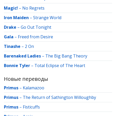
Magic!
–
No Regrets
Iron Maiden
–
Strange World
Drake
–
Go Out Tonight
Gala
–
Freed from Desire
Tinashe
–
2 On
Barenaked Ladies
–
The Big Bang Theory
Bonnie Tyler
–
Total Eclipse of The Heart
Новые переводы
Primus
–
Kalamazoo
Primus
–
The Return of Sathington Willoughby
Primus
–
Fisticuffs