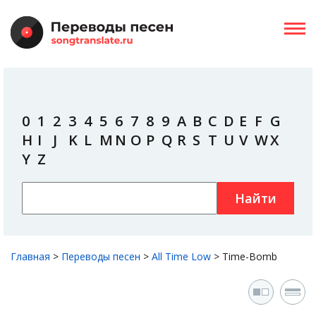
0
1
2
3
4
5
6
7
8
9
A
B
C
D
E
F
G
H
I
J
K
L
M
N
O
P
Q
R
S
T
U
V
W
X
Y
Z
Найти
Главная
>
Переводы песен
>
All Time Low
>
Time-Bomb