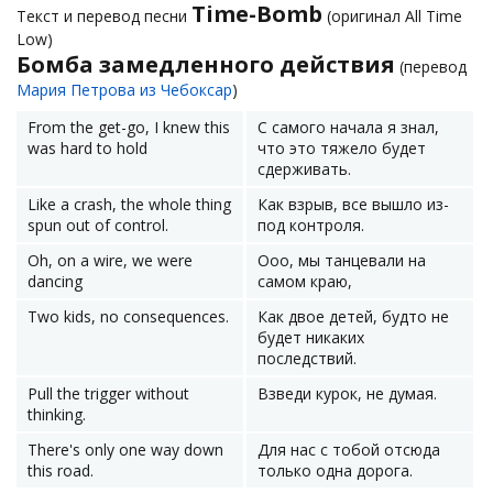
Time-Bomb
Текст и перевод песни
(оригинал All Time
Low)
Бомба замедленного действия
(перевод
Мария Петрова из Чебоксар
)
From the get-go, I knew this
С самого начала я знал,
was hard to hold
что это тяжело будет
сдерживать.
Like a crash, the whole thing
Как взрыв, все вышло из-
spun out of control.
под контроля.
Oh, on a wire, we were
Ооо, мы танцевали на
dancing
самом краю,
Two kids, no consequences.
Как двое детей, будто не
будет никаких
последствий.
Pull the trigger without
Взведи курок, не думая.
thinking.
There's only one way down
Для нас с тобой отсюда
this road.
только одна дорога.