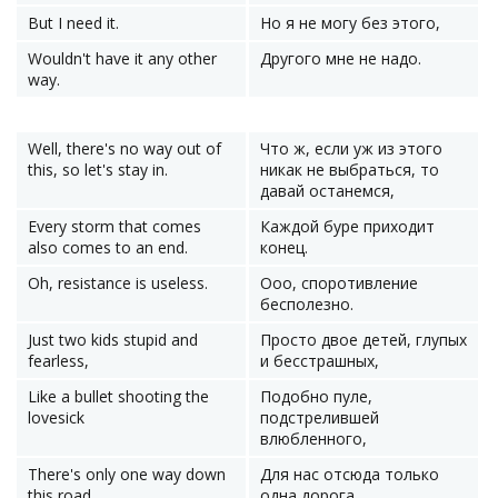
But I need it.
Но я не могу без этого,
Wouldn't have it any other
Другого мне не надо.
way.
Well, there's no way out of
Что ж, если уж из этого
this, so let's stay in.
никак не выбраться, то
давай останемся,
Every storm that comes
Каждой буре приходит
also comes to an end.
конец.
Oh, resistance is useless.
Ооо, споротивление
бесполезно.
Just two kids stupid and
Просто двое детей, глупых
fearless,
и бесстрашных,
Like a bullet shooting the
Подобно пуле,
lovesick
подстрелившей
влюбленного,
There's only one way down
Для нас отсюда только
this road.
одна дорога.