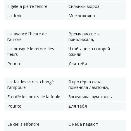
Il gèle à pierre fendre
Сильный мороз,
J'ai froid
Мне холодно
J'ai avancé l'heure de
Время рассвета
l'aurore
приближала,
J'ai brusqué le retour des
Чтобы цветы скорей
fleurs
ожили
Pour toi
Для тебя
J'ai fait les vitres, changé
Я протёрла окна,
l'ampoule
поменяла лампочку,
Etouffé les bruits de la foule
Заглушила шум толпы
Pour toi
Для тебя
Le ciel s'effondre
С неба падают