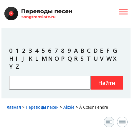
0
1
2
3
4
5
6
7
8
9
A
B
C
D
E
F
G
H
I
J
K
L
M
N
O
P
Q
R
S
T
U
V
W
X
Y
Z
Найти
Главная
>
Переводы песен
>
Alizée
>
À Cœur Fendre