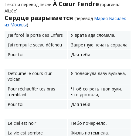
À Cœur Fendre
Текст и перевод песни
(оригинал
Alizée)
Сердце разрывается
(перевод
Мария Василек
из Москвы
)
J'ai forcé la porte des Enfers
Я врата ада сломала,
J'ai rompu le sceau défendu
Запретную печать сорвала
Pour toi
Для тебя
Détourné le cours d'un
Я повернула лаву вулкана,
volcan
Pour réchauffer tes bras
Чтоб согреть твои руки,
tremblant
что дрожали,
Pour toi
Для тебя
Le ciel est noir
Небо почернело,
La vie est sombre
Жизнь потемнела,