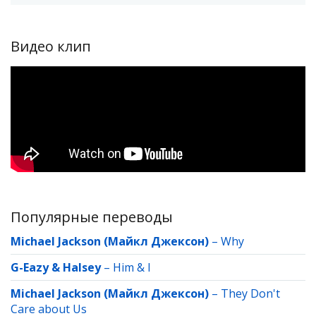
Видео клип
Популярные переводы
Michael Jackson (Майкл Джексон)
–
Why
G-Eazy & Halsey
–
Him & I
Michael Jackson (Майкл Джексон)
–
They Don't
Care about Us