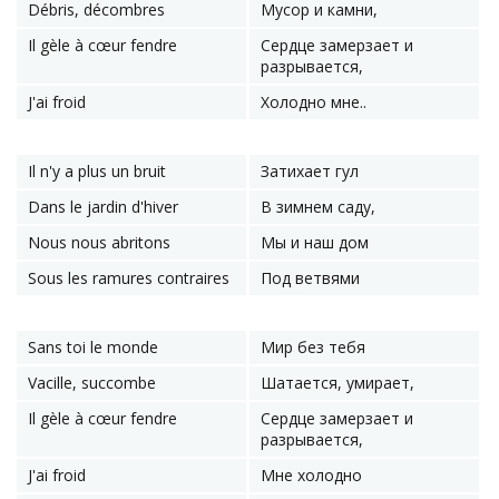
Débris, décombres
Мусор и камни,
Il gèle à cœur fendre
Сердце замерзает и
разрывается,
J'ai froid
Холодно мне..
Il n'y a plus un bruit
Затихает гул
Dans le jardin d'hiver
В зимнем саду,
Nous nous abritons
Мы и наш дом
Sous les ramures contraires
Под ветвями
Sans toi le monde
Мир без тебя
Vacille, succombe
Шатается, умирает,
Il gèle à cœur fendre
Сердце замерзает и
разрывается,
J'ai froid
Мне холодно