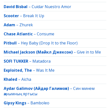
David Bisbal
–
Cuidar Nuestro Amor
Scooter
–
Break It Up
Adam
–
Zhurek
Chase Atlantic
–
Consume
Pitbull
–
Hey Baby (Drop It to the Floor)
Michael Jackson (Майкл Джексон)
–
Give in to Me
SOFI TUKKER
–
Matadora
Exploited, The
–
Was It Me
Khaled
–
Aicha
Aydar Galimov (Айдар Галимов)
–
Син минем
җанымның яртысы
Gipsy Kings
–
Bamboleo