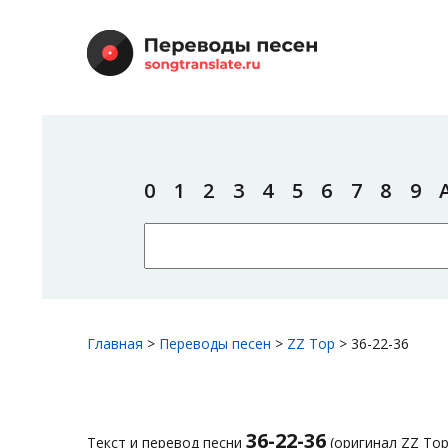
0
1
2
3
4
5
6
7
8
9
Главная
>
Переводы песен
>
ZZ Top
>
36-22-36
36-22-36
Текст и перевод песни
(оригинал ZZ Top