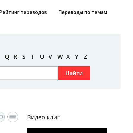
Рейтинг переводов
Переводы по темам
Q
R
S
T
U
V
W
X
Y
Z
Найти
Видео клип