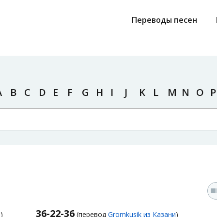
Переводы песен
A
B
C
D
E
F
G
H
I
J
K
L
M
N
O
P
36-22-36
)
(перевод
Gromkusik из Казани
)