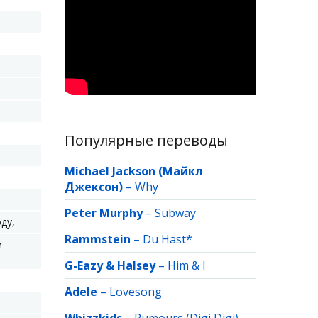
Популярные переводы
Michael Jackson (Майкл
Джексон)
–
Why
Peter Murphy
–
Subway
ду,
Rammstein
–
Du Hast*
м
G-Eazy & Halsey
–
Him & I
Adele
–
Lovesong