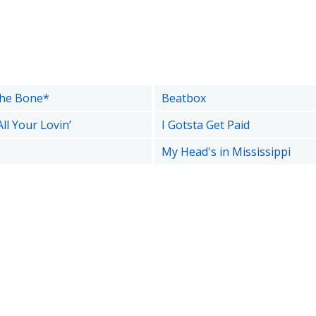
the Bone*
Beatbox
ll Your Lovin’
I Gotsta Get Paid
My Head's in Mississippi