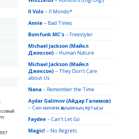
Whizzkids
–
Rumours (Digi Digi)
Il Volo
–
Il Mondo*
Annie
–
Bad Times
Bomfunk MC's
–
Freestyler
Michael Jackson (Майкл
Джексон)
–
Human Nature
Michael Jackson (Майкл
Джексон)
–
They Don't Care
about Us
Nana
–
Remember the Time
Aydar Galimov (Айдар Галимов)
.
–
Син минем җанымның яртысы
юксовый
по
Faydee
–
Can't Let Go
Magic!
–
No Regrets
1997