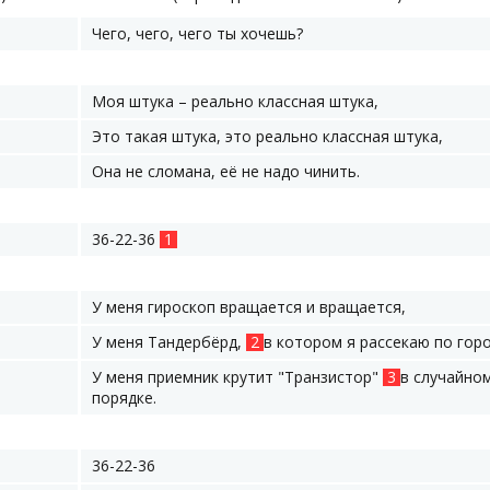
Чего, чего, чего ты хочешь?
Моя штука – реально классная штука,
Это такая штука, это реально классная штука,
Она не сломана, её не надо чинить.
36-22-36
1
У меня гироскоп вращается и вращается,
У меня Тандербёрд,
2
в котором я рассекаю по горо
У меня приемник крутит "Транзистор"
3
в случайно
порядке.
36-22-36