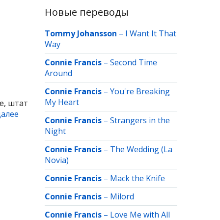
Новые переводы
Tommy Johansson
–
I Want It That
Way
Connie Francis
–
Second Time
Around
Connie Francis
–
You're Breaking
My Heart
е, штат
далее
Connie Francis
–
Strangers in the
Night
Connie Francis
–
The Wedding (La
Novia)
Connie Francis
–
Mack the Knife
Connie Francis
–
Milord
Connie Francis
–
Love Me with All