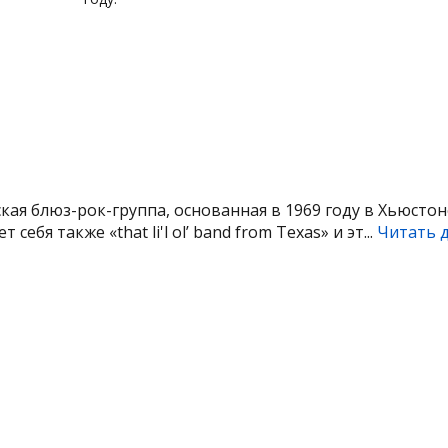
кая блюз-рок-группа, основанная в 1969 году в Хьюстон
 себя также «that li'l ol’ band from Texas» и эт...
Читать 